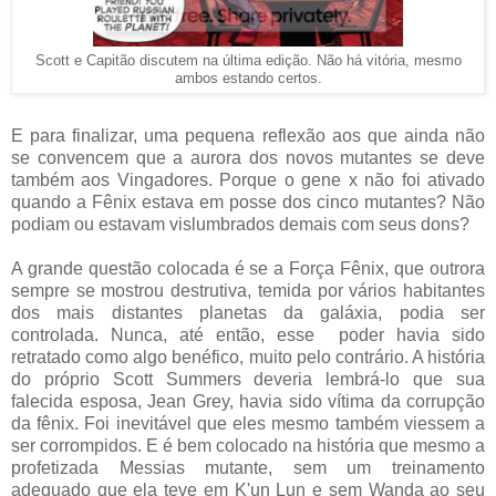
Scott e Capitão discutem na última edição. Não há vitória, mesmo
ambos estando certos.
E para finalizar, uma pequena reflexão aos que ainda não
se convencem que a aurora dos novos mutantes se deve
também aos Vingadores. Porque o gene x não foi ativado
quando a Fênix estava em posse dos cinco mutantes? Não
podiam ou estavam vislumbrados demais com seus dons?
A grande questão colocada é se a Força Fênix, que outrora
sempre se mostrou destrutiva, temida por vários habitantes
dos mais distantes planetas da galáxia, podia ser
controlada. Nunca, até então, esse poder havia sido
retratado como algo benéfico, muito pelo contrário. A história
do próprio Scott Summers deveria lembrá-lo que sua
falecida esposa, Jean Grey, havia sido vítima da corrupção
da fênix. Foi inevitável que eles mesmo também viessem a
ser corrompidos. E é bem colocado na história que mesmo a
profetizada Messias mutante, sem um treinamento
adequado que ela teve em K'un Lun e sem Wanda ao seu