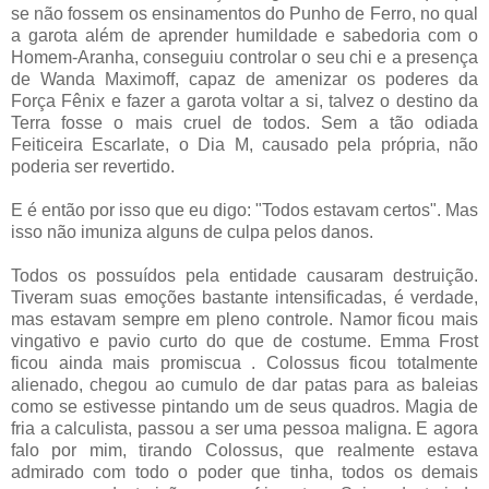
se não fossem os ensinamentos do Punho de Ferro, no qual
a garota além de aprender humildade e sabedoria com o
Homem-Aranha, conseguiu controlar o seu chi e a presença
de Wanda Maximoff, capaz de amenizar os poderes da
Força Fênix e fazer a garota voltar a si, talvez o destino da
Terra fosse o mais cruel de todos. Sem a tão odiada
Feiticeira Escarlate, o Dia M, causado pela própria, não
poderia ser revertido.
E é então por isso que eu digo: "Todos estavam certos". Mas
isso não imuniza alguns de culpa pelos danos.
Todos os possuídos pela entidade causaram destruição.
Tiveram suas emoções bastante intensificadas, é verdade,
mas estavam sempre em pleno controle. Namor ficou mais
vingativo e pavio curto do que de costume. Emma Frost
ficou ainda mais promiscua . Colossus ficou totalmente
alienado, chegou ao cumulo de dar patas para as baleias
como se estivesse pintando um de seus quadros. Magia de
fria a calculista, passou a ser uma pessoa maligna. E agora
falo por mim, tirando Colossus, que realmente estava
admirado com todo o poder que tinha, todos os demais