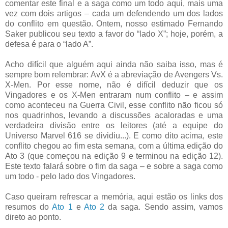
comentar este final e a saga como um todo aqui, mais uma
vez com dois artigos – cada um defendendo um dos lados
do conflito em questão. Ontem, nosso estimado Fernando
Saker publicou seu texto a favor do “lado X”; hoje, porém, a
defesa é para o “lado A”.
Acho difícil que alguém aqui ainda não saiba isso, mas é
sempre bom relembrar: AvX é a abreviação de Avengers Vs.
X-Men. Por esse nome, não é difícil deduzir que os
Vingadores e os X-Men entraram num conflito – e assim
como aconteceu na Guerra Civil, esse conflito não ficou só
nos quadrinhos, levando a discussões acaloradas e uma
verdadeira divisão entre os leitores (até a equipe do
Universo Marvel 616 se dividiu...). E como dito acima, este
conflito chegou ao fim esta semana, com a última edição do
Ato 3 (que começou na edição 9 e terminou na edição 12).
Este texto falará sobre o fim da saga – e sobre a saga como
um todo - pelo lado dos Vingadores.
Caso queiram refrescar a memória, aqui estão os links dos
resumos do
Ato 1
e
Ato 2
da saga. Sendo assim, vamos
direto ao ponto.