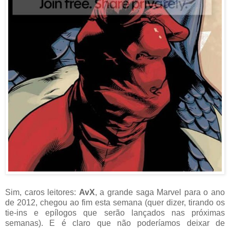
Sim, caros leitores:
AvX
, a grande saga Marvel para o ano
de 2012, chegou ao fim esta semana (quer dizer, tirando os
tie-ins e epílogos que serão lançados nas próximas
semanas). E é claro que não poderíamos deixar de