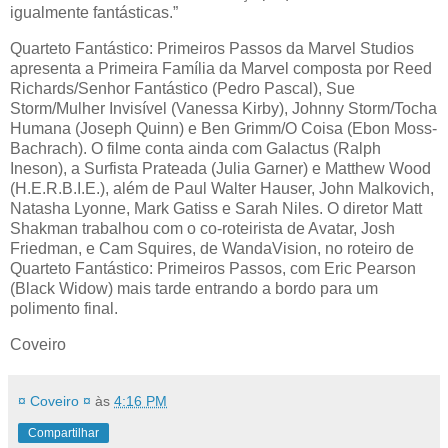
igualmente fantásticas.”
Quarteto Fantástico: Primeiros Passos da Marvel Studios
apresenta a Primeira Família da Marvel composta por Reed
Richards/Senhor Fantástico (Pedro Pascal), Sue
Storm/Mulher Invisível (Vanessa Kirby), Johnny Storm/Tocha
Humana (Joseph Quinn) e Ben Grimm/O Coisa (Ebon Moss-
Bachrach). O filme conta ainda com Galactus (Ralph
Ineson), a Surfista Prateada (Julia Garner) e Matthew Wood
(H.E.R.B.I.E.), além de Paul Walter Hauser, John Malkovich,
Natasha Lyonne, Mark Gatiss e Sarah Niles. O diretor Matt
Shakman trabalhou com o co-roteirista de Avatar, Josh
Friedman, e Cam Squires, de WandaVision, no roteiro de
Quarteto Fantástico: Primeiros Passos, com Eric Pearson
(Black Widow) mais tarde entrando a bordo para um
polimento final.
Coveiro
¤ Coveiro ¤
às
4:16 PM
Compartilhar