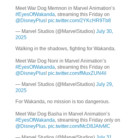
Meet War Dog Memnon in Marvel Animation’s
#EyesOfWakanda
, streaming this Friday on
@DisneyPlus
!
pic.twitter.com/2YKcHR9Tb8
— Marvel Studios (@MarvelStudios)
July 30,
2025
Walking in the shadows, fighting for Wakanda.
Meet War Dog Noni in Marvel Animation’s
#EyesOfWakanda
, streaming this Friday on
@DisneyPlus
!
pic.twitter.com/fMuxZUN4iI
— Marvel Studios (@MarvelStudios)
July 29,
2025
For Wakanda, no mission is too dangerous.
Meet War Dog Basha in Marvel Animation’s
#EyesOfWakanda
, streaming this Friday only on
@DisneyPlus
.
pic.twitter.com/McD8JAfvMC
— Marvel Studios (@MarvelStudios)
July 31,