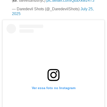
(📸: stevesandsnyc)
pic.twitter.com/QbaXkwz4T3
— Daredevil Shots (@_DaredevilShots)
July 25,
2025
Ver essa foto no Instagram