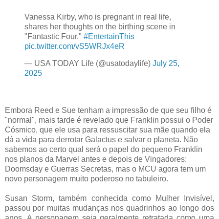
Vanessa Kirby, who is pregnant in real life,
shares her thoughts on the birthing scene in
"Fantastic Four."
#EntertainThis
pic.twitter.com/vS5WRJx4eR
— USA TODAY Life (@usatodaylife)
July 25,
2025
Embora Reed e Sue tenham a impressão de que seu filho é
"normal", mais tarde é revelado que Franklin possui o Poder
Cósmico, que ele usa para ressuscitar sua mãe quando ela
dá a vida para derrotar Galactus e salvar o planeta. Não
sabemos ao certo qual será o papel do pequeno Franklin
nos planos da Marvel antes e depois de Vingadores:
Doomsday e Guerras Secretas, mas o MCU agora tem um
novo personagem muito poderoso no tabuleiro.
Susan Storm, também conhecida como Mulher Invisível,
passou por muitas mudanças nos quadrinhos ao longo dos
anos. A personagem seja geralmente retratada como uma