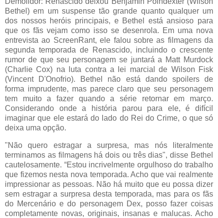
Demolidor: Renascido deixou Benjamin Poindexter (Wilson
Bethel) em um suspense tão grande quanto qualquer um
dos nossos heróis principais, e Bethel está ansioso para
que os fãs vejam como isso se desenrola. Em uma nova
entrevista ao ScreenRant, ele falou sobre as filmagens da
segunda temporada de Renascido, incluindo o crescente
rumor de que seu personagem se juntará a Matt Murdock
(Charlie Cox) na luta contra a lei marcial de Wilson Fisk
(Vincent D'Onofrio). Bethel não está dando spoilers de
forma imprudente, mas parece claro que seu personagem
tem muito a fazer quando a série retornar em março.
Considerando onde a história parou para ele, é difícil
imaginar que ele estará do lado do Rei do Crime, o que só
deixa uma opção.
"Não quero estragar a surpresa, mas nós literalmente
terminamos as filmagens há dois ou três dias", disse Bethel
cautelosamente. “Estou incrivelmente orgulhoso do trabalho
que fizemos nesta nova temporada. Acho que vai realmente
impressionar as pessoas. Não há muito que eu possa dizer
sem estragar a surpresa desta temporada, mas para os fãs
do Mercenário e do personagem Dex, posso fazer coisas
completamente novas, originais, insanas e malucas. Acho