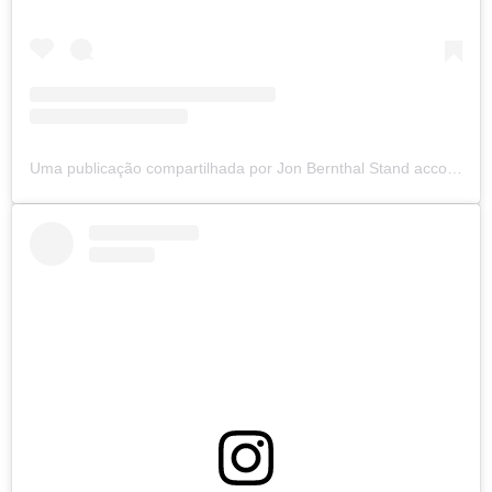
Uma publicação compartilhada por Jon Bernthal Stand account (@jonbernthalfanaccount)