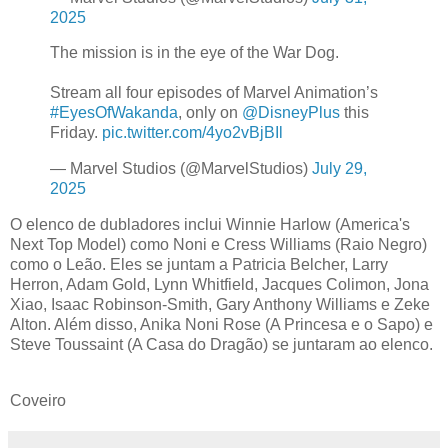
2025
The mission is in the eye of the War Dog.
Stream all four episodes of Marvel Animation’s
#EyesOfWakanda
, only on
@DisneyPlus
this
Friday.
pic.twitter.com/4yo2vBjBIl
— Marvel Studios (@MarvelStudios)
July 29,
2025
O elenco de dubladores inclui Winnie Harlow (America's
Next Top Model) como Noni e Cress Williams (Raio Negro)
como o Leão. Eles se juntam a Patricia Belcher, Larry
Herron, Adam Gold, Lynn Whitfield, Jacques Colimon, Jona
Xiao, Isaac Robinson-Smith, Gary Anthony Williams e Zeke
Alton. Além disso, Anika Noni Rose (A Princesa e o Sapo) e
Steve Toussaint (A Casa do Dragão) se juntaram ao elenco.
Coveiro