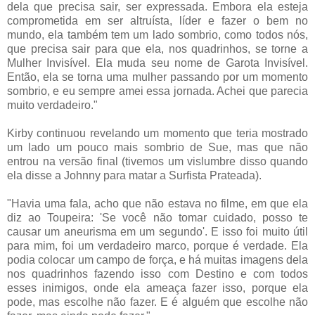
dela que precisa sair, ser expressada. Embora ela esteja
comprometida em ser altruísta, líder e fazer o bem no
mundo, ela também tem um lado sombrio, como todos nós,
que precisa sair para que ela, nos quadrinhos, se torne a
Mulher Invisível. Ela muda seu nome de Garota Invisível.
Então, ela se torna uma mulher passando por um momento
sombrio, e eu sempre amei essa jornada. Achei que parecia
muito verdadeiro."
Kirby continuou revelando um momento que teria mostrado
um lado um pouco mais sombrio de Sue, mas que não
entrou na versão final (tivemos um vislumbre disso quando
ela disse a Johnny para matar a Surfista Prateada).
"Havia uma fala, acho que não estava no filme, em que ela
diz ao Toupeira: 'Se você não tomar cuidado, posso te
causar um aneurisma em um segundo'. E isso foi muito útil
para mim, foi um verdadeiro marco, porque é verdade. Ela
podia colocar um campo de força, e há muitas imagens dela
nos quadrinhos fazendo isso com Destino e com todos
esses inimigos, onde ela ameaça fazer isso, porque ela
pode, mas escolhe não fazer. E é alguém que escolhe não