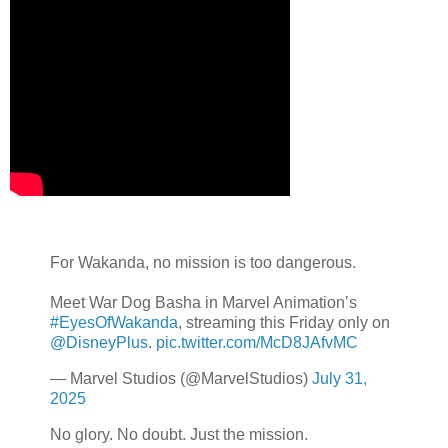
For Wakanda, no mission is too dangerous.
Meet War Dog Basha in Marvel Animation’s
#EyesOfWakanda
, streaming this Friday only on
@DisneyPlus
.
pic.twitter.com/McD8JAfvMC
— Marvel Studios (@MarvelStudios)
July 31,
2025
No glory. No doubt. Just the mission.