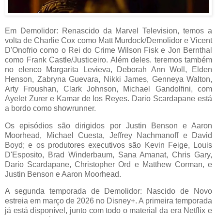
Em Demolidor: Renascido da Marvel Television, temos a
volta de Charlie Cox como Matt Murdock/Demolidor e Vicent
D'Onofrio como o Rei do Crime Wilson Fisk e Jon Bernthal
como Frank Castle/Justiceiro. Além deles. teremos também
no elenco Margarita Levieva, Deborah Ann Woll, Elden
Henson, Zabryna Guevara, Nikki James, Genneya Walton,
Arty Froushan, Clark Johnson, Michael Gandolfini, com
Ayelet Zurer e Kamar de los Reyes. Dario Scardapane está
a bordo como showrunner.
Os episódios são dirigidos por Justin Benson e Aaron
Moorhead, Michael Cuesta, Jeffrey Nachmanoff e David
Boyd; e os produtores executivos são Kevin Feige, Louis
D'Esposito, Brad Winderbaum, Sana Amanat, Chris Gary,
Dario Scardapane, Christopher Ord e Matthew Corman, e
Justin Benson e Aaron Moorhead.
A segunda temporada de Demolidor: Nascido de Novo
estreia em março de 2026 no Disney+. A primeira temporada
já está disponível, junto com todo o material da era Netflix e