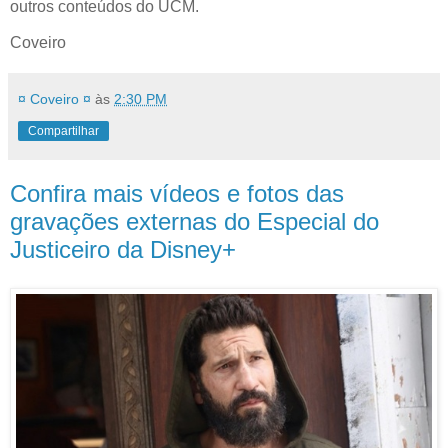
outros conteúdos do UCM.
Coveiro
¤ Coveiro ¤
às
2:30 PM
Compartilhar
Confira mais vídeos e fotos das
gravações externas do Especial do
Justiceiro da Disney+