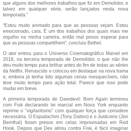
que alguns dos melhores trabalhos que fiz em Demolidor, e
talvez em qualquer série, serão lançados nesta nova
temporada.”
“Estou muito animado para que as pessoas vejam. Estou
emocionado, cara. É um dos trabalhos dos quais mais me
orgulho na minha carreira, então mal posso esperar para
que as pessoas compartilhem”, concluiu Bethel.
O ator entrou para o Universo Cinematográfico Marvel em
2018, na terceira temporada de Demolidor, o que não lhe
deu muito tempo para brilhar antes do fim de todas as séries
da Netflix. Renascido o colocou em destaque na nova trama
e, embora já tenha tido algumas cenas inesquecíveis, não
teve muito tempo para ação total. Parece que isso pode
mudar em breve.
A primeira temporada de Daredevil: Born Again terminou
com Fisk declarando lei marcial em Nova York enquanto
reprime o "vigilantismo" com qualquer força que considere
necessária. O Espadachim (Tony Dalton) e o Justiceiro (Jon
Bernthal) foram presos em celas improvisadas em Red
Hook. Depois que Dex atirou contra Fisk, é fácil imaginar