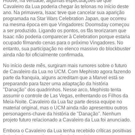
Houve, na verdade, algumas especulações de que
Cavaleiro da Lua poderia chegar às telonas no início deste
ano. Na primavera, Isaac teve que cancelar sua aparição
programada na Star Wars Celebration Japan, que ocorreu
na mesma época em que Vingadores: Doomsday começou
a ser produzido. Ligando os pontos, os fãs teorizaram que
Isaac não poderia comparecer à Celebration porque estaria
ocupado filmando cenas para o próximo Vingadores. No
entanto, sua participação no elenco massivo do blockbuster
ainda não foi oficialmente confirmada.
No início deste mês, surgiram mais rumores sobre o futuro
de Cavaleiro da Lua no UCM. Com Mephisto agora fazendo
parte da franquia, alguns acreditam que a Marvel está se
preparando para fazer uma adaptação da história
"Danação" dos quadrinhos. Nesse arco, Mephisto tenta
assumir o controle de Las Vegas, enfrentando os Filhos da
Meia-Noite. Cavaleiro da Lua faz parte dessa equipe no
material original, mas o UCM ainda não apresentou outros
personagens-chave da história de "Danação". Nenhum
projeto futuro relacionado a Cavaleiro da Lua foi anunciado.
Embora o Cavaleiro da Lua tenha recebido críticas positivas