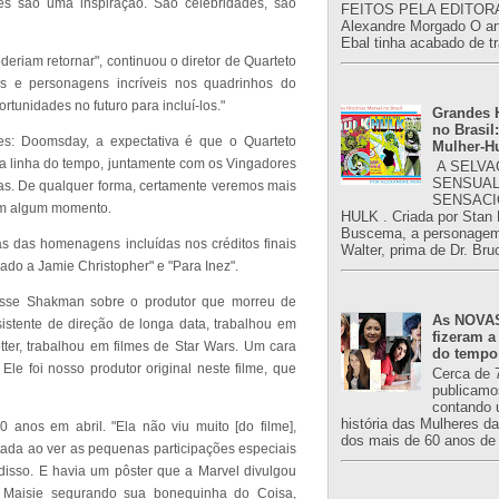
es são uma inspiração. São celebridades, são
FEITOS PELA EDITORA
Alexandre Morgado O an
Ebal tinha acabado de tr
riam retornar", continuou o diretor de Quarteto
ões e personagens incríveis nos quadrinhos do
rtunidades no futuro para incluí-los."
Grandes H
no Brasil:
s: Doomsday, a expectativa é que o Quarteto
Mulher-H
a linha do tempo, juntamente com os Vingadores
A SELVA
SENSUAL
as. De qualquer forma, certamente veremos mais
SENSACI
 em algum momento.
HULK . Criada por Stan
Buscema, a personagem 
 das homenagens incluídas nos créditos finais
Walter, prima de Dr. Bru
ado a Jamie Christopher" e "Para Inez".
 disse Shakman sobre o produtor que morreu de
As NOVAS
istente de direção de longa data, trabalhou em
fizeram a
tter, trabalhou em filmes de Star Wars. Um cara
do tempo
le foi nosso produtor original neste filme, que
Cerca de 
publicamo
contando 
história das Mulheres d
anos em abril. "Ela não viu muito [do filme],
dos mais de 60 anos de 
ntada ao ver as pequenas participações especiais
disso. E havia um pôster que a Marvel divulgou
Maisie segurando sua bonequinha do Coisa,