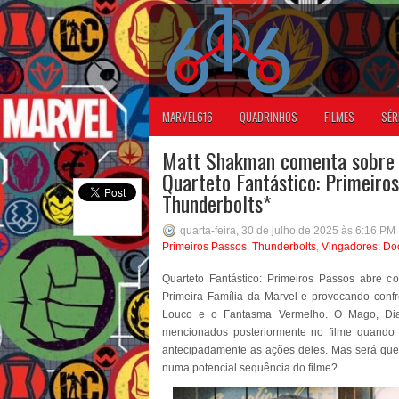
MARVEL616
QUADRINHOS
FILMES
SÉR
Matt Shakman comenta sobre 
Quarteto Fantástico: Primeiros
Thunderbolts*
quarta-feira, 30 de julho de 2025 às 6:16 PM
Primeiros Passos
,
Thunderbolts
,
Vingadores: D
Quarteto Fantástico: Primeiros Passos abre 
Primeira Família da Marvel e provocando conf
Louco e o Fantasma Vermelho. O Mago, Dia
mencionados posteriormente no filme quando 
antecipadamente as ações deles. Mas será que
numa potencial sequência do filme?