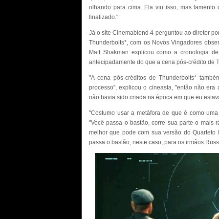
olhando para cima. Ela viu isso, mas lamento 
finalizado."
Já o site Cinemablend 4 perguntou ao diretor po
Thunderbolts*, com os Novos Vingadores obser
Matt Shakman explicou como a cronologia de 
antecipadamente do que a cena pós-crédito de Th
"A cena pós-créditos de Thunderbolts* também
processo", explicou o cineasta, "então não era 
não havia sido criada na época em que eu estav
"Costumo usar a metáfora de que é como uma co
"Você passa o bastão, corre sua parte o mais r
melhor que pode com sua versão do Quarteto F
passa o bastão, neste caso, para os irmãos Russ