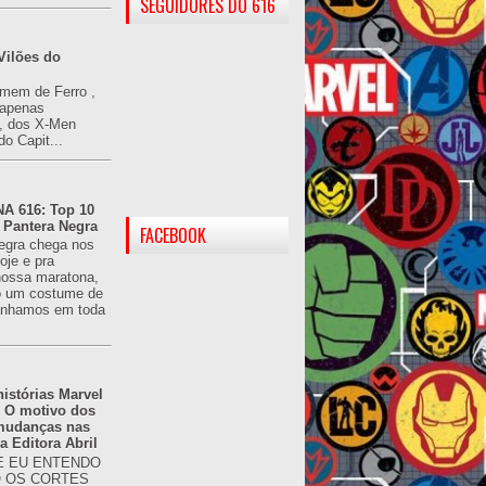
SEGUIDORES DO 616
Vilões do
omem de Ferro ,
(apenas
), dos X-Men
do Capit...
 616: Top 10
 Pantera Negra
FACEBOOK
egra chega nos
oje e pra
ossa maratona,
o um costume de
tínhamos em toda
istórias Marvel
: O motivo dos
 mudanças nas
da Editora Abril
 EU ENTENDO
O OS CORTES