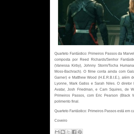
Quarteto Fantástico: Primeiros Passos da Marvel
composta por Reed Richards/Senhor Fantástic
(Vanessa Kirby), Johnny Storm/Tocha Human
Moss-Bachrach). O filme conta ainda com Galac
Garner) e Matthew Wood (H.E.R.B.I.E.), além d
Lyonne, Mark Gatiss e Sarah Niles. O diretor 
Avatar, Josh Friedman, e Cam Squires, de Wan
Primeiros Passos, com Eric Pearson (Black 
polimento final.
Quarteto Fantástico: Primeiros Passos está em c
Coveiro