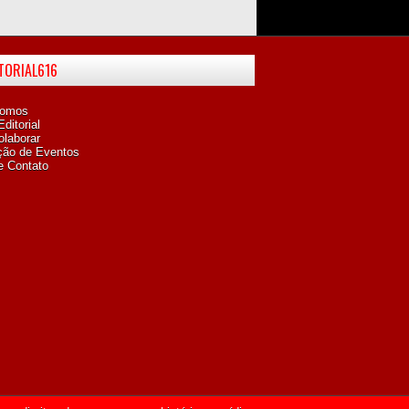
ITORIAL616
omos
ditorial
laborar
ção de Eventos
e Contato