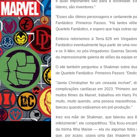
e quão importantes são para a sociedade. El
líderes, são inventores."
"Esses são ótimos personagens e certamente pode
Fantástico: Primeiros Passos. "Há tantos vil
Quarteto Fantástico, e espero que haja outras opo
Embora retornemos à Terra 828 em Vingadore
Fantástico eventualmente faça parte de uma nov
e os X-Men, no pós-Vingadores: Guerras Secret
da impressionante galeria de vilões da equipe
O site também perguntou a Shakman sobre duas
de Quarteto Fantástico: Primeiros Passos: "Dedic
"Jamie Christopher foi um cineasta incrível",
complicações cardíacas em 2023. "Primeiro ass
muitos filmes da Marvel, trabalhou em Harry Po
muito, muito querido, uma pessoa maravilhosa. E
faleceu quando estávamos em pré-produção."
Inez era mãe de Shakman, que faleceu aos 80 
infelizmente", ele compartilhou. "Ela ficou enca
da minha filha Maisie — ela viu algumas fotos 
que, por acaso, usava uma das imagens de 