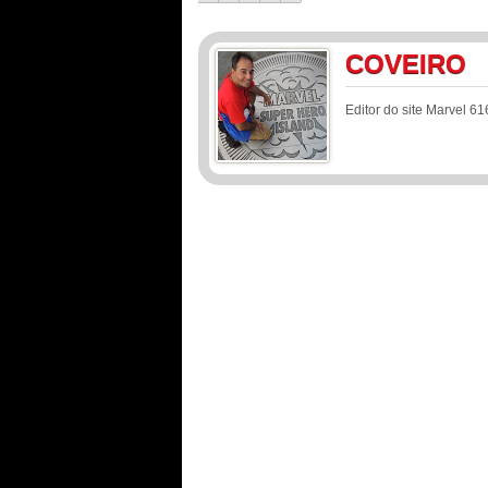
COVEIRO
Editor do site Marvel 61