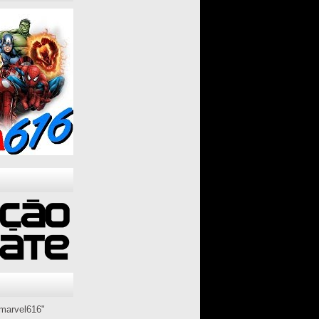
marvel616"