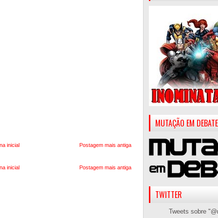
MUTAÇÃO EM DEBATE
na inicial
Postagem mais antiga
na inicial
Postagem mais antiga
TWITTER
Tweets sobre "@