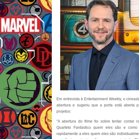
Em entrevista à Entertainment Weekly, o cineas
abertura e sugeriu que a porta está aberta p
projetos:
"A abertura do filme foi sobre tentar conta
Quarteto Fantástico quem eles são e como 
rapidamente a eles quem eles são individualme