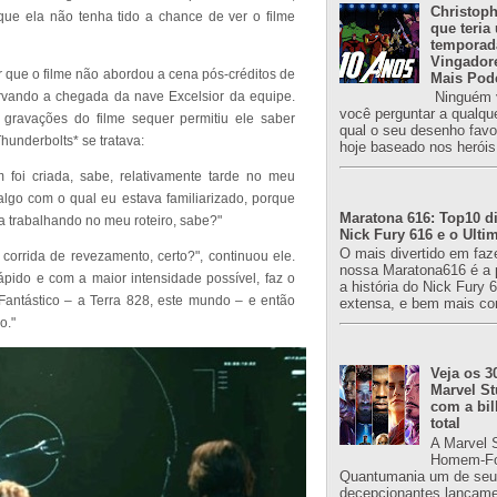
Christoph
que ela não tenha tido a chance de ver o filme
que teria
temporad
Vingador
r que o filme não abordou a cena pós-créditos de
Mais Pod
vando a chegada da nave Excelsior da equipe.
Ninguém v
você perguntar a qualqu
gravações do filme sequer permitiu ele saber
qual o seu desenho favori
underbolts* se tratava:
hoje baseado nos heróis
 foi criada, sabe, relativamente tarde no meu
algo com o qual eu estava familiarizado, porque
Maratona 616: Top10 di
a trabalhando no meu roteiro, sabe?"
Nick Fury 616 e o Ulti
O mais divertido em faz
rrida de revezamento, certo?", continuou ele.
nossa Maratona616 é a 
ápido e com a maior intensidade possível, faz o
a história do Nick Fury 
antástico – a Terra 828, este mundo – e então
extensa, e bem mais co
o."
Veja os 3
Marvel St
com a bil
total
A Marvel 
Homem-Fo
Quantumania um de seu
decepcionantes lançame