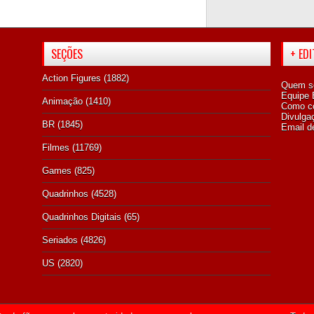
SEÇÕES
+ ED
Action Figures
(1882)
Quem s
Equipe E
Animação
(1410)
Como co
Divulga
BR
(1845)
Email d
Filmes
(11769)
Games
(825)
Quadrinhos
(4528)
Quadrinhos Digitais
(65)
Seriados
(4826)
US
(2820)