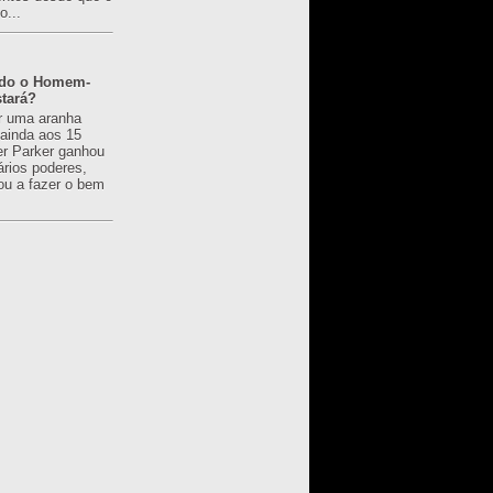
o...
ado o Homem-
tará?
r uma aranha
 ainda aos 15
er Parker ganhou
ários poderes,
u a fazer o bem