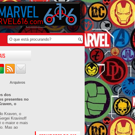
AIS
Arquivos
es dos
os presentes no
Kraven, o
do Kraven, o
ergei Kravinoff
é o maior e mais
do. Mas ao