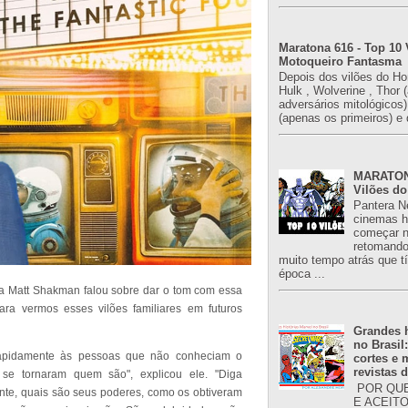
Maratona 616 - Top 10 
Motoqueiro Fantasma
Depois dos vilões do H
Hulk , Wolverine , Thor 
adversários mitológicos
(apenas os primeiros) e 
MARATONA
Vilões do
Pantera N
cinemas h
começar n
retomand
muito tempo atrás que 
época ...
ta Matt Shakman falou sobre dar o tom com essa
ara vermos esses vilões familiares em futuros
Grandes h
no Brasil
r rapidamente às pessoas que não conheciam o
cortes e
revistas 
se tornaram quem são", explicou ele. "Diga
POR QUE
nte, quais são seus poderes, como os obtiveram
E ACEIT