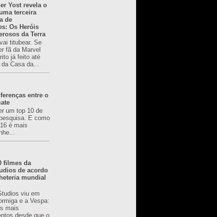
er Yost revela o
 uma terceira
a de
es: Os Heróis
erosos da Terra
ai titubear. Se
er fã da Marvel
to já feito até
 da Casa da...
ferenças entre o
mate
er um top 10 de
pesquisa. E como
616 é mais
nhe...
0 filmes da
udios de acordo
heteria mundial
Studios viu em
rmiga e a Vespa:
s mais
ntos desde que o