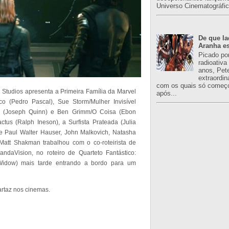
Universo Cinematográfic
De que l
Aranha es
Picado po
radioativa
anos, Pet
extraordin
com os quais só começo
 Studios apresenta a Primeira Família da Marvel
após...
o (Pedro Pascal), Sue Storm/Mulher Invisível
a (Joseph Quinn) e Ben Grimm/O Coisa (Ebon
tus (Ralph Ineson), a Surfista Prateada (Julia
e Paul Walter Hauser, John Malkovich, Natasha
Matt Shakman trabalhou com o co-roteirista de
daVision, no roteiro de Quarteto Fantástico:
Widow) mais tarde entrando a bordo para um
artaz nos cinemas.