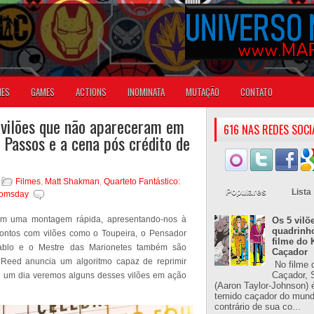
IES
GAMES
ACTIONS
INOMINATA
MUTAÇÃO
CONTATO
vilões que não apareceram em
616 NAS REDES SOCI
 Passos e a cena pós crédito de
Filmes
,
Matt Shakman
,
Quarteto Fantástico:
Populares
Lista
oomsday
com uma montagem rápida, apresentando-nos à
Os 5 vilõ
quadrinh
rontos com vilões como o Toupeira, o Pensador
filme do 
blo e o Mestre das Marionetes também são
Caçador
Reed anuncia um algoritmo capaz de reprimir
No filme 
Caçador, S
 um dia veremos alguns desses vilões em ação
(Aaron Taylor-Johnson) 
temido caçador do mun
contrário de sua co...