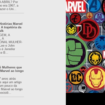
 ABRIL? Por
o era 1967, a
azer o Uni...
istórias Marvel
 A trajetória da
ulk
GEM, A
, A
ONAL MULHER-
 Lee e John
é Jennifer
ce B...
 Mulheres que
 Marvel ao longo
7 anos atrás
s aqui um artigo
um pouco da
a Marvel ao longo
existê...