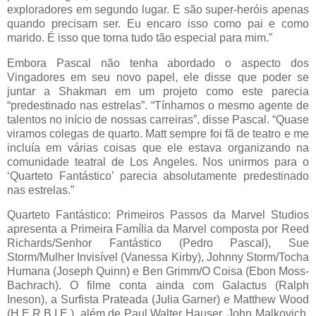
exploradores em segundo lugar. E são super-heróis apenas
quando precisam ser. Eu encaro isso como pai e como
marido. É isso que torna tudo tão especial para mim.”
Embora Pascal não tenha abordado o aspecto dos
Vingadores em seu novo papel, ele disse que poder se
juntar a Shakman em um projeto como este parecia
“predestinado nas estrelas”. “Tínhamos o mesmo agente de
talentos no início de nossas carreiras”, disse Pascal. “Quase
viramos colegas de quarto. Matt sempre foi fã de teatro e me
incluía em várias coisas que ele estava organizando na
comunidade teatral de Los Angeles. Nos unirmos para o
‘Quarteto Fantástico’ parecia absolutamente predestinado
nas estrelas.”
Quarteto Fantástico: Primeiros Passos da Marvel Studios
apresenta a Primeira Família da Marvel composta por Reed
Richards/Senhor Fantástico (Pedro Pascal), Sue
Storm/Mulher Invisível (Vanessa Kirby), Johnny Storm/Tocha
Humana (Joseph Quinn) e Ben Grimm/O Coisa (Ebon Moss-
Bachrach). O filme conta ainda com Galactus (Ralph
Ineson), a Surfista Prateada (Julia Garner) e Matthew Wood
(H.E.R.B.I.E.), além de Paul Walter Hauser, John Malkovich,