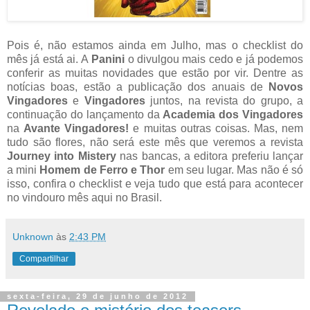
Pois é, não estamos ainda em Julho, mas o checklist do
mês já está ai. A
Panini
o divulgou mais cedo e já podemos
conferir as muitas novidades que estão por vir. Dentre as
notícias boas, estão a publicação dos anuais de
Novos
Vingadores
e
Vingadores
juntos, na revista do grupo, a
continuação do lançamento da
Academia dos Vingadores
na
Avante Vingadores!
e muitas outras coisas. Mas, nem
tudo são flores, não será este mês que veremos a revista
Journey into Mistery
nas bancas, a editora preferiu lançar
a mini
Homem de Ferro e Thor
em seu lugar. Mas não é só
isso, confira o checklist e veja tudo que está para acontecer
no vindouro mês aqui no Brasil.
Unknown
às
2:43 PM
Compartilhar
sexta-feira, 29 de junho de 2012