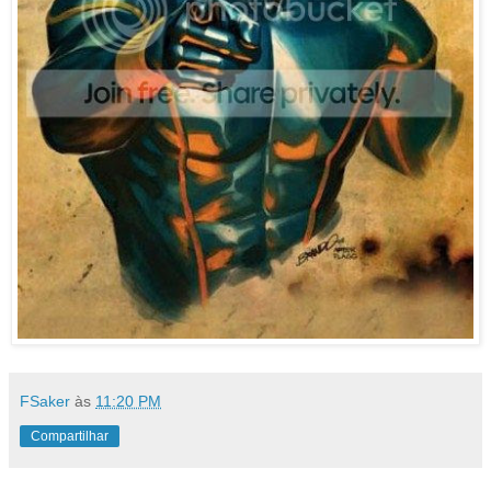
FSaker
às
11:20 PM
Compartilhar