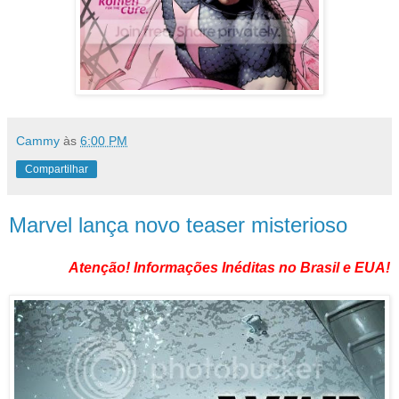
Cammy
às
6:00 PM
Compartilhar
Marvel lança novo teaser misterioso
Atenção! Informações Inéditas no Brasil e EUA!