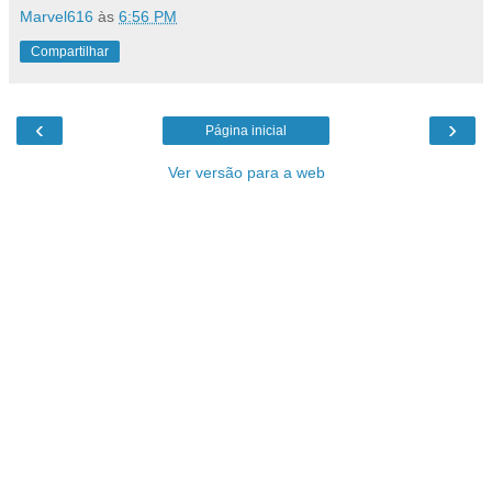
Marvel616
às
6:56 PM
Compartilhar
‹
›
Página inicial
Ver versão para a web