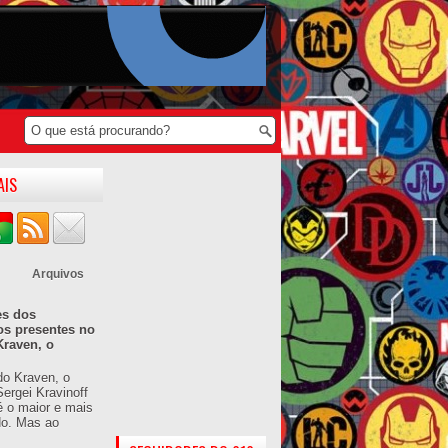
AIS
Arquivos
es dos
os presentes no
Kraven, o
do Kraven, o
ergei Kravinoff
é o maior e mais
do. Mas ao