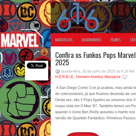
MARVEL616
QUADRINHOS
FILMES
SÉR
Confira os Funkos Pops Marve
2025
quarta-feira, 30 de julho de 2025 às 6:16 AM
H.E.R.B.I.E.
,
Homem-Aranha
,
Massacre
A San Diego Comic Con já acabou, mas ainda tem
de colecionáveis, já que ficamos devendo de co
Desta vez, são 3 Pops ligados ao universo dos 
roupa vista em X-Men '97. Também temos um Po
quando o clone Ben Reilly assumiu o manto nos an
versão de Quarteto Fantástico: Primeiros Passos