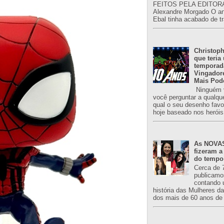
FEITOS PELA EDITORA
Alexandre Morgado O an
Ebal tinha acabado de tr
Christoph
que teria
temporad
Vingador
Mais Pod
Ninguém v
você perguntar a qualqu
qual o seu desenho favori
hoje baseado nos heróis
As NOVAS
fizeram a
do tempo
Cerca de 
publicamo
contando 
história das Mulheres d
dos mais de 60 anos de 