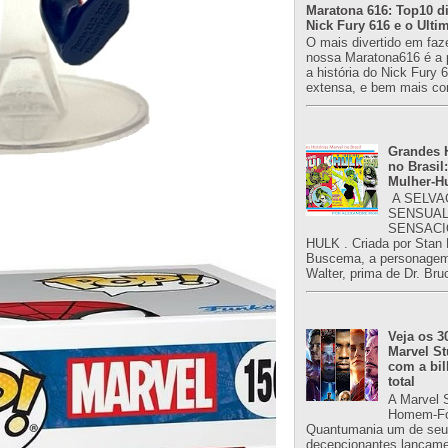
Maratona 616: Top10 di
Nick Fury 616 e o Ulti
O mais divertido em faz
nossa Maratona616 é a 
a história do Nick Fury 
extensa, e bem mais co
Grandes H
no Brasil:
Mulher-H
A SELVA
SENSUAL
SENSACI
HULK . Criada por Stan
Buscema, a personagem 
Walter, prima de Dr. Bru
Veja os 3
Marvel St
com a bil
total
A Marvel 
Homem-Fo
Quantumania um de seu
decepcionantes lançame