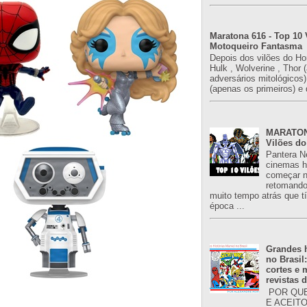
Maratona 616 - Top 10 
Motoqueiro Fantasma
Depois dos vilões do H
Hulk , Wolverine , Thor 
adversários mitológicos
(apenas os primeiros) e 
MARATONA
Vilões do
Pantera N
cinemas h
começar n
retomand
muito tempo atrás que 
época ...
Grandes h
no Brasil
cortes e
revistas 
POR QUE
E ACEIT