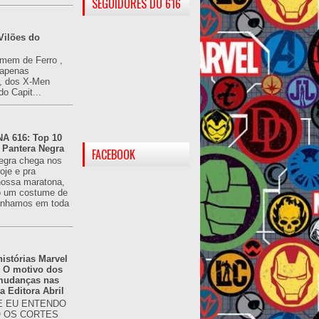
SEGUIDORES DO 616
Vilões do
omem de Ferro ,
(apenas
), dos X-Men
do Capit...
 616: Top 10
 Pantera Negra
FACEBOOK
egra chega nos
oje e pra
ossa maratona,
o um costume de
tínhamos em toda
istórias Marvel
: O motivo dos
 mudanças nas
da Editora Abril
 EU ENTENDO
O OS CORTES