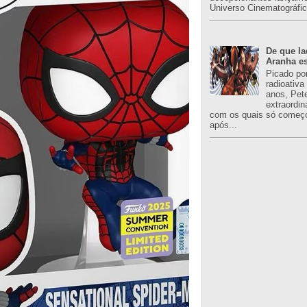
Universo Cinematográfic
De que l
Aranha es
Picado po
radioativa
anos, Pet
extraordin
com os quais só começo
após...