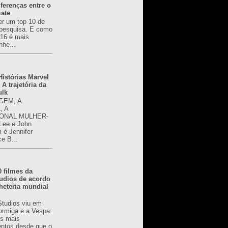
ferenças entre o
mate
er um top 10 de
pesquisa. E como
616 é mais
nhe...
istórias Marvel
 A trajetória da
ulk
GEM, A
, A
ONAL MULHER-
 Lee e John
é Jennifer
ce B...
0 filmes da
udios de acordo
heteria mundial
Studios viu em
rmiga e a Vespa:
s mais
ntos desde que o