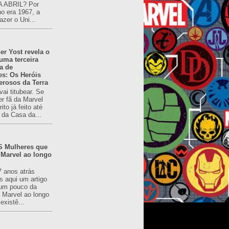
 ABRIL? Por
o era 1967, a
azer o Uni...
er Yost revela o
 uma terceira
a de
es: Os Heróis
erosos da Terra
ai titubear. Se
er fã da Marvel
to já feito até
 da Casa da...
 Mulheres que
 Marvel ao longo
7 anos atrás
s aqui um artigo
um pouco da
a Marvel ao longo
existê...