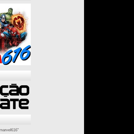
marvel616"