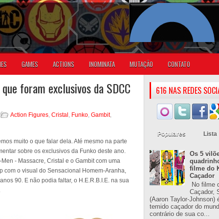
IES
GAMES
ACTIONS
INOMINATA
MUTAÇÃO
CONTATO
l que foram exclusivos da SDCC
616 NAS REDES SOCI
Action Figures
,
Cristal
,
Funko
,
Gambit
,
Populares
Lista
os muito o que falar dela. Até mesmo na parte
mentar sobre os exclusivos da Funko deste ano.
Os 5 vilõ
X-Men - Massacre, Cristal e o Gambit com uma
quadrinh
filme do 
p com o visual do Sensacional Homem-Aranha,
Caçador
os 90. E não podia faltar, o H.E.R.B.I.E. na sua
No filme 
.
Caçador, S
(Aaron Taylor-Johnson) 
temido caçador do mun
contrário de sua co...