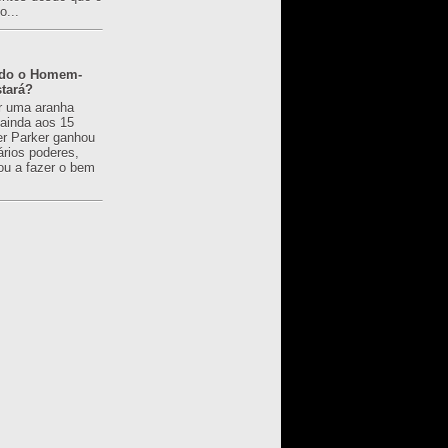
o...
ado o Homem-
tará?
r uma aranha
 ainda aos 15
er Parker ganhou
ários poderes,
u a fazer o bem