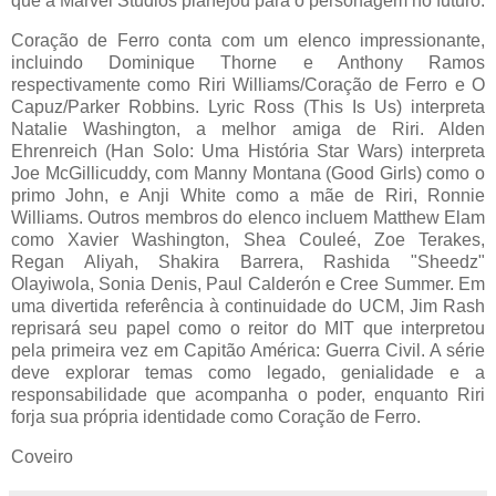
que a Marvel Studios planejou para o personagem no futuro.
Coração de Ferro conta com um elenco impressionante,
incluindo Dominique Thorne e Anthony Ramos
respectivamente como Riri Williams/Coração de Ferro e O
Capuz/Parker Robbins. Lyric Ross (This Is Us) interpreta
Natalie Washington, a melhor amiga de Riri. Alden
Ehrenreich (Han Solo: Uma História Star Wars) interpreta
Joe McGillicuddy, com Manny Montana (Good Girls) como o
primo John, e Anji White como a mãe de Riri, Ronnie
Williams. Outros membros do elenco incluem Matthew Elam
como Xavier Washington, Shea Couleé, Zoe Terakes,
Regan Aliyah, Shakira Barrera, Rashida "Sheedz"
Olayiwola, Sonia Denis, Paul Calderón e Cree Summer. Em
uma divertida referência à continuidade do UCM, Jim Rash
reprisará seu papel como o reitor do MIT que interpretou
pela primeira vez em Capitão América: Guerra Civil. A série
deve explorar temas como legado, genialidade e a
responsabilidade que acompanha o poder, enquanto Riri
forja sua própria identidade como Coração de Ferro.
Coveiro