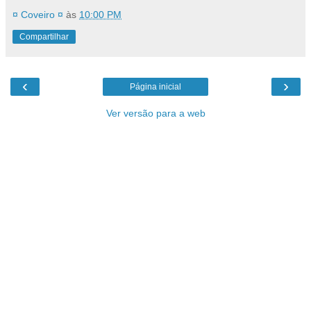
¤ Coveiro ¤
às
10:00 PM
Compartilhar
‹
›
Página inicial
Ver versão para a web