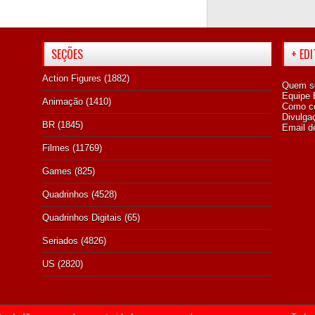
SEÇÕES
+ ED
Action Figures
(1882)
Quem s
Equipe E
Animação
(1410)
Como co
Divulga
BR
(1845)
Email d
Filmes
(11769)
Games
(825)
Quadrinhos
(4528)
Quadrinhos Digitais
(65)
Seriados
(4826)
US
(2820)