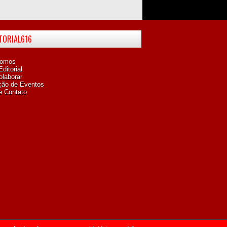
ITORIAL616
omos
ditorial
laborar
ção de Eventos
e Contato