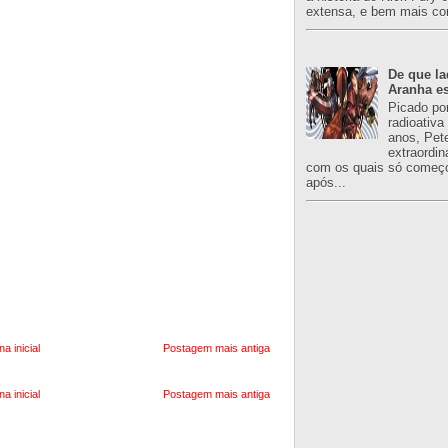
extensa, e bem mais co
De que l
Aranha es
Picado po
radioativa
anos, Pet
extraordin
com os quais só começo
após...
na inicial
Postagem mais antiga
na inicial
Postagem mais antiga