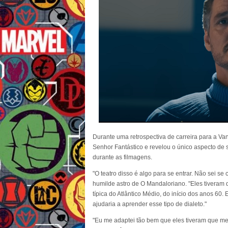
Durante uma retrospectiva de carreira para a Va
Senhor Fantástico e revelou o único aspecto de 
durante as filmagens.
"O teatro disso é algo para se entrar. Não sei s
humilde astro de O Mandaloriano. "Eles tiveram
típica do Atlântico Médio, do início dos anos 60.
ajudaria a aprender esse tipo de dialeto."
"Eu me adaptei tão bem que eles tiveram que me 