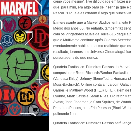
como você mesmo'. Tive dificuldade em fazer is
que, para mim, era algo para se inserir, já que é
Pascal. "O que eles criaram é algo que nunca vi
É interessante que a Marvel Studios tenha feito 
Médio dos anos 60. No entanto, também faz sent
com os Vingadores atuais da Terra-616 daqui a 
que o Multiverso continue após Guerras Secretas
eventualmente habite a mesma realidade que 
resultado, teremos um Universo Cinematográfico 
personagens do que nunca.
Quarteto Fantástico: Primeiros Passos da Marvel
composta por Reed Richards/Senhor Fantástico (
(Vanessa Kirby), Johnny Storm/Tocha Humana (
Moss-Bachrach). O filme conta ainda com Galactus
Garner) e Matthew Wood (H.E.R.B.I.E.), além de
Lyonne, Mark Gatiss e Sarah Niles. O diretor Mat
Avatar, Josh Friedman, e Cam Squires, de WandaV
Primeiros Passos, com Eric Pearson (Black Wido
polimento final.
Quarteto Fantástico: Primeiros Passos será lan