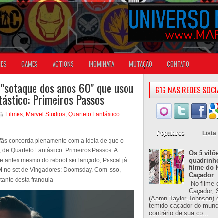
IES
GAMES
ACTIONS
INOMINATA
MUTAÇÃO
CONTATO
"sotaque dos anos 60" que usou
616 NAS REDES SOCI
tástico: Primeiros Passos
Filmes
,
Marvel Studios
,
Quarteto Fantástico:
Populares
Lista
fãs concorda plenamente com a ideia de que o
, de Quarteto Fantástico: Primeiros Passos. A
Os 5 vilõ
 e antes mesmo do reboot ser lançado, Pascal já
quadrinh
filme do 
CM no set de Vingadores: Doomsday. Com isso,
Caçador
tante desta franquia.
No filme 
Caçador, S
(Aaron Taylor-Johnson) 
temido caçador do mun
contrário de sua co...