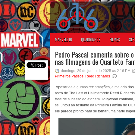
MARVEL616
QUADRINHOS
FILMES
SÉR
Pedro Pascal comenta sobre o 
nas filmagens de Quarteto Fan
domingo, 29 de junho de 2025 às 2:16 PM
Primeiros Passos
,
Reed Richards
Apesar de algumas reclamações, a maioria dos 
astro de The Last of Us interprete Reed Richards
fase de sucesso do ator em Hollywood continua,
se juntou ao restante da Primeira Família do U
ele parece pronto para se tornar uma parte impor