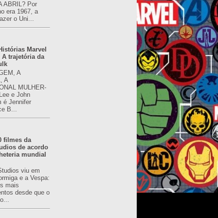
 ABRIL? Por
o era 1967, a
azer o Uni...
istórias Marvel
 A trajetória da
ulk
GEM, A
, A
ONAL MULHER-
 Lee e John
é Jennifer
ce B...
0 filmes da
udios de acordo
heteria mundial
Studios viu em
rmiga e a Vespa:
s mais
ntos desde que o
o...