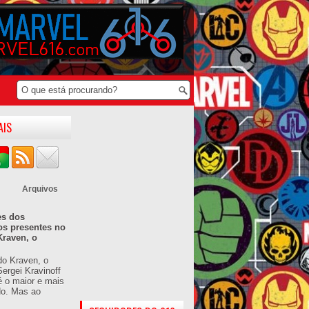
AIS
Arquivos
es dos
os presentes no
Kraven, o
do Kraven, o
ergei Kravinoff
é o maior e mais
do. Mas ao