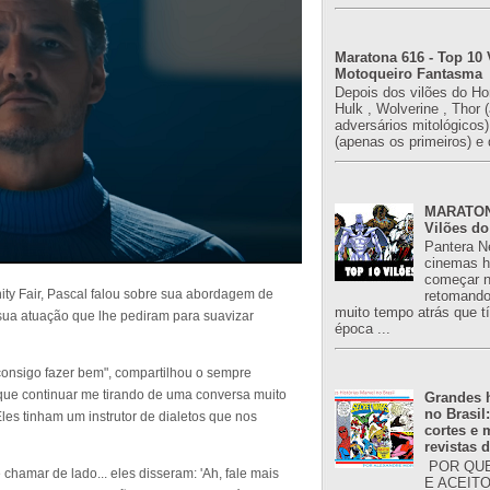
Maratona 616 - Top 10 
Motoqueiro Fantasma
Depois dos vilões do H
Hulk , Wolverine , Thor 
adversários mitológicos
(apenas os primeiros) e 
MARATONA
Vilões do
Pantera N
cinemas h
começar n
nity Fair, Pascal falou sobre sua abordagem de
retomand
muito tempo atrás que 
sua atuação que lhe pediram para suavizar
época ...
e consigo fazer bem", compartilhou o sempre
 que continuar me tirando de uma conversa muito
Grandes h
no Brasil
 Eles tinham um instrutor de dialetos que nos
cortes e
revistas 
POR QUE
chamar de lado... eles disseram: 'Ah, fale mais
E ACEIT