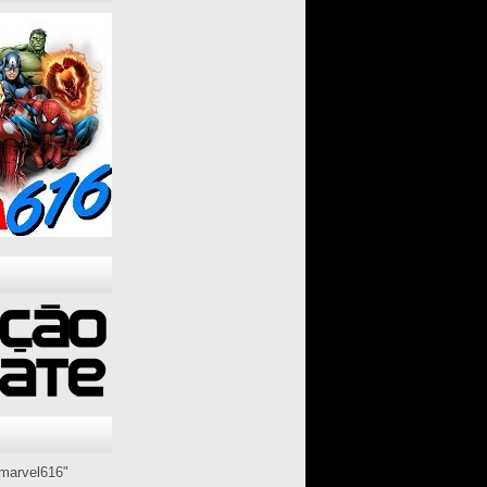
marvel616"