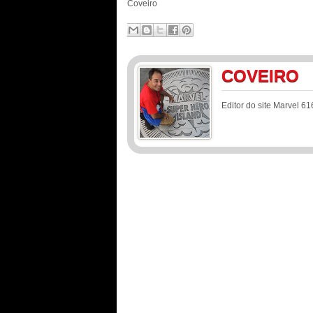
Coveiro
COVEIRO
Editor do site Marvel 61