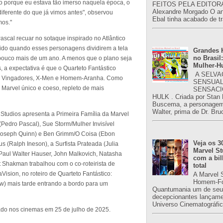
so porque eu estava tão imerso naquela época, o
FEITOS PELA EDITORA
Alexandre Morgado O an
 diferente do que já vimos antes", observou
Ebal tinha acabado de tr
mos."
Pascal recuar no sotaque inspirado no Atlântico
ido quando esses personagens dividirem a tela
Grandes H
no Brasil:
pouco mais de um ano. A menos que o plano seja
Mulher-H
, a expectativa é que o Quarteto Fantástico
A SELVA
os Vingadores, X-Men e Homem-Aranha. Como
SENSUAL
Marvel único e coeso, repleto de mais
SENSACI
HULK . Criada por Stan
Buscema, a personagem 
Walter, prima de Dr. Bru
 Studios apresenta a Primeira Família da Marvel
Pedro Pascal), Sue Storm/Mulher Invisível
Joseph Quinn) e Ben Grimm/O Coisa (Ebon
Veja os 3
 (Ralph Ineson), a Surfista Prateada (Julia
Marvel St
 Paul Walter Hauser, John Malkovich, Natasha
com a bil
t Shakman trabalhou com o co-roteirista de
total
ision, no roteiro de Quarteto Fantástico:
A Marvel 
Homem-Fo
w) mais tarde entrando a bordo para um
Quantumania um de seu
decepcionantes lançame
Universo Cinematográfic
çado nos cinemas em 25 de julho de 2025.