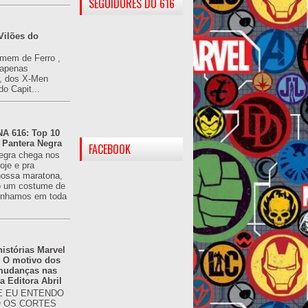
SEGUIDORES DO 616
Vilões do
omem de Ferro ,
(apenas
), dos X-Men
do Capit...
 616: Top 10
 Pantera Negra
FACEBOOK
egra chega nos
oje e pra
ossa maratona,
o um costume de
tínhamos em toda
istórias Marvel
: O motivo dos
 mudanças nas
da Editora Abril
 EU ENTENDO
O OS CORTES