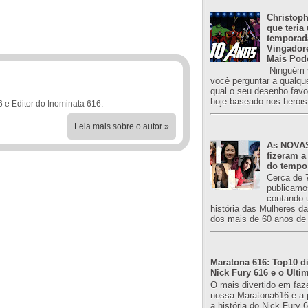
Christoph
que teria
temporad
Vingador
Mais Pod
Ninguém v
você perguntar a qualqu
qual o seu desenho favori
hoje baseado nos heróis
6 e Editor do Inominata 616.
Leia mais sobre o autor »
As NOVAS
fizeram a
do tempo
Cerca de 
publicamo
contando 
história das Mulheres d
dos mais de 60 anos de 
Maratona 616: Top10 di
Nick Fury 616 e o Ulti
O mais divertido em faz
nossa Maratona616 é a 
a história do Nick Fury 