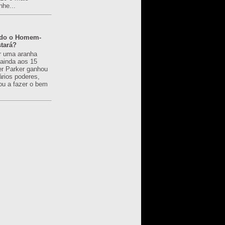
nhe...
ado o Homem-
tará?
r uma aranha
 ainda aos 15
er Parker ganhou
ários poderes,
u a fazer o bem