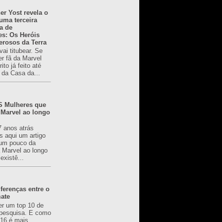
er Yost revela o
 uma terceira
a de
es: Os Heróis
erosos da Terra
ai titubear. Se
er fã da Marvel
to já feito até
 da Casa da...
 Mulheres que
 Marvel ao longo
7 anos atrás
s aqui um artigo
um pouco da
a Marvel ao longo
existê...
ferenças entre o
mate
er um top 10 de
pesquisa. E como
616 é mais