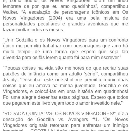
e, como adulto, os Novos Vingadores foram um lindo
lembrete de por que eu amo quadrinhos”, compartilhou
Walker. “A escalação de personagens icônicos em Os
Novos Vingadores (2004) era uma bela mistura de
personalidades peculiares e grandes aventuras que me
faziam voltar todos os meses.
“Unir Godzilla e os Novos Vingadores para um confronto
épico me permitiu trabalhar com personagens que amo há
muito tempo, de uma forma que espero que seja tão
divertida para os fãs lerem quanto foi para mim escrever.”
“Poucas coisas na vida são melhores do que recriar suas
paixões de infância como um adulto ‘sério’”, compartilhou
Jeanty. “Desenhar este one-shot me permitiu reunir duas
coisas que eu amava na minha juventude, Godzilla e os
Vingadores, e colocá-las em uma história em quadrinhos!
Foi uma alegria desenhar estas páginas. Espero que todos
que pegarem este livro vejam todo o amor investido nele.”
“RODADA QUINTA: VS. OS NOVOS VINGADORES!”, diz a
descrição de Godzilla vs. Avengers #1. “Os Novos
Vingadores originais retornam para enfrentar um inimigo