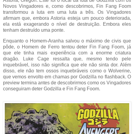
Astoria, Oregon. Este foi o local da luta de Godzilla com os
Novos Vingadores e, como descobrimos, Fin Fang Foom
transformou a luta em uma luta a três. Os Vingadores
afirmam que, embora Astoria esteja um pouco deteriorada,
ela está exagerando o nível de destruição. Embora eles
tenham destruído uma ponte.
Enquanto o Homem-Aranha salvou o máximo de civis que
pôde, o Homem de Ferro tentou deter Fin Fang Foom, já
que ele tinha mais experiência com a enorme criatura
dragão. Luke Cage ressalta que, mesmo tendo pele
inquebrável, isso não significa que ele não sinta dor. Além
disso, ele não tem ossos inquebráveis ​​como o Wolverine,
que vemos envolto em chamas por Godzilla no flashback. O
preview termina antes de descobrirmos como os Vingadores
conseguiram deter Godzilla e Fin Fang Foom.