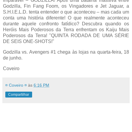
imparável – GODZILLA! Após uma batalha massiva entre
Godzilla, Fin Fang Foom, os Vingadores e Jet Jaguar, a
S.H.I.E.L.D. tenta entender o que aconteceu – mas cada um
conta uma história diferente! O que realmente aconteceu
durante aquele confronto fatídico? Descubra quando os
Heróis Mais Poderosos da Terra enfrentam os Kaiju Mais
Poderosos da Terra! "QUINTA RODADA DE UMA SÉRIE
DE SEIS ONE-SHOTS!"
Godzilla vs. Avengers #1 chega às lojas na quarta-feira, 18
de junho.
Coveiro
¤ Coveiro ¤
às
6:16 PM
Compartilhar