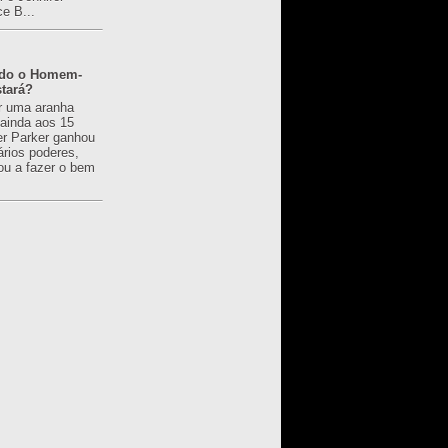
ce B...
ado o Homem-
tará?
r uma aranha
 ainda aos 15
er Parker ganhou
ários poderes,
u a fazer o bem