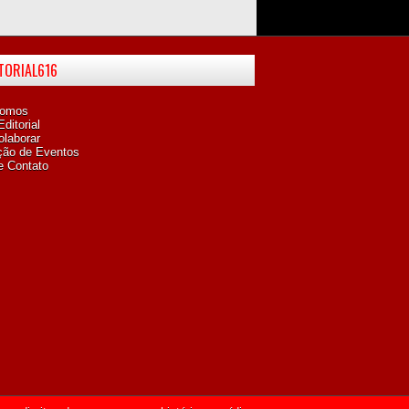
ITORIAL616
omos
ditorial
laborar
ção de Eventos
e Contato