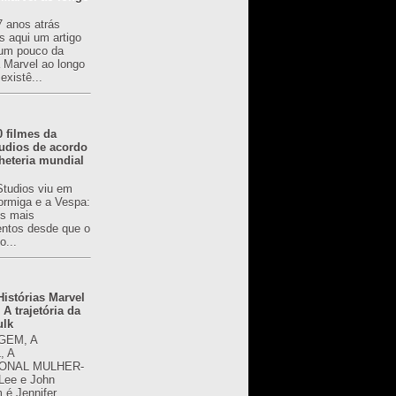
7 anos atrás
s aqui um artigo
um pouco da
a Marvel ao longo
existê...
0 filmes da
udios de acordo
heteria mundial
Studios viu em
rmiga e a Vespa:
s mais
ntos desde que o
o...
istórias Marvel
 A trajetória da
ulk
GEM, A
, A
ONAL MULHER-
 Lee e John
é Jennifer