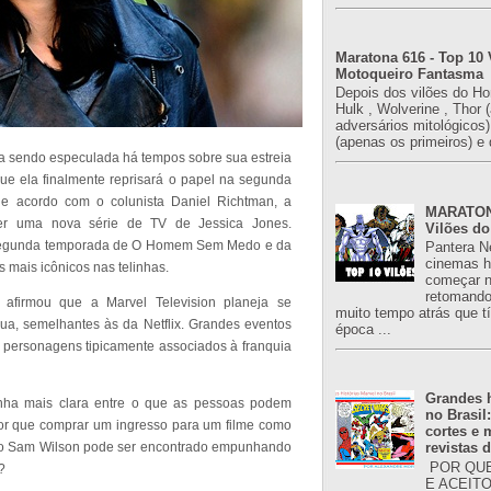
Maratona 616 - Top 10 
Motoqueiro Fantasma
Depois dos vilões do H
Hulk , Wolverine , Thor 
adversários mitológicos
(apenas os primeiros) e 
inha sendo especulada há tempos sobre sua estreia
e ela finalmente reprisará o papel na segunda
e acordo com o colunista Daniel Richtman, a
MARATONA
ver uma nova série de TV de Jessica Jones.
Vilões do
segunda temporada de O Homem Sem Medo e da
Pantera N
cinemas h
s mais icônicos nas telinhas.
começar n
retomand
afirmou que a Marvel Television planeja se
muito tempo atrás que 
 rua, semelhantes às da Netflix. Grandes eventos
época ...
 personagens tipicamente associados à franquia
Grandes h
inha mais clara entre o que as pessoas podem
no Brasil
por que comprar um ingresso para um filme como
cortes e
o Sam Wilson pode ser encontrado empunhando
revistas 
POR QUE
?
E ACEIT