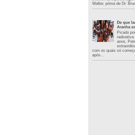
Walter, prima de Dr. Bru
De que l
Aranha es
Picado po
radioativa
anos, Pet
extraordin
com os quais só começo
após...