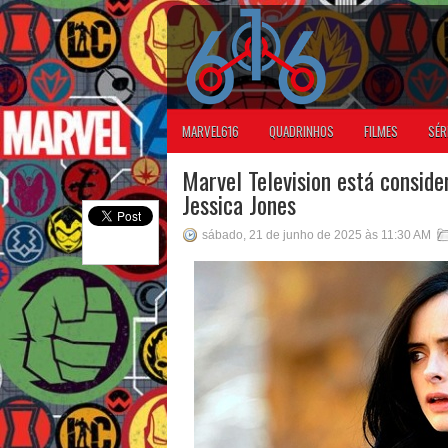
MARVEL616
QUADRINHOS
FILMES
SÉR
Marvel Television está conside
Jessica Jones
sábado, 21 de junho de 2025 às 11:30 AM