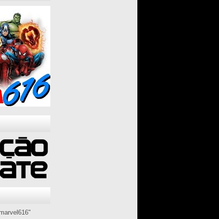
marvel616"