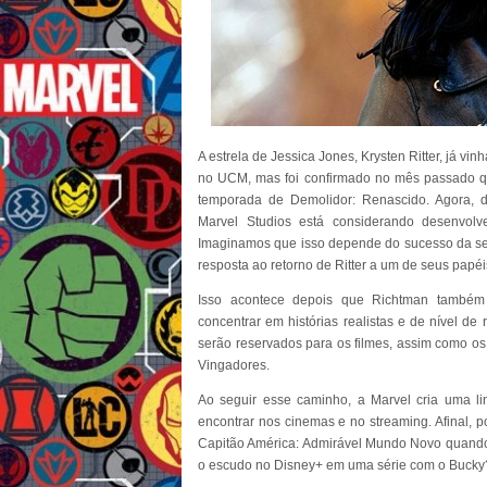
A estrela de Jessica Jones, Krysten Ritter, já v
no UCM, mas foi confirmado no mês passado qu
temporada de Demolidor: Renascido. Agora, d
Marvel Studios está considerando desenvol
Imaginamos que isso depende do sucesso da 
resposta ao retorno de Ritter a um de seus papéi
Isso acontece depois que Richtman também 
concentrar em histórias realistas e de nível de
serão reservados para os filmes, assim como os
Vingadores.
Ao seguir esse caminho, a Marvel cria uma l
encontrar nos cinemas e no streaming. Afinal, 
Capitão América: Admirável Mundo Novo quand
o escudo no Disney+ em uma série com o Bucky