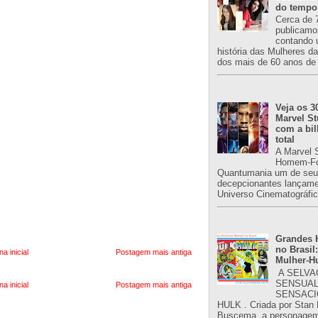
do tempo
Cerca de 
publicamo
contando 
história das Mulheres d
dos mais de 60 anos de 
Veja os 3
Marvel St
com a bil
total
A Marvel 
Homem-Fo
Quantumania um de seu
decepcionantes lançame
Universo Cinematográfic
Grandes H
no Brasil:
na inicial
Postagem mais antiga
Mulher-H
A SELVA
SENSUAL
na inicial
Postagem mais antiga
SENSACI
HULK . Criada por Stan
Buscema, a personagem 