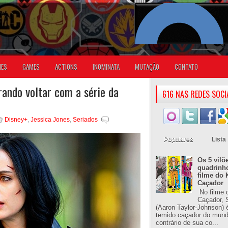
IES
GAMES
ACTIONS
INOMINATA
MUTAÇÃO
CONTATO
rando voltar com a série da
616 NAS REDES SOCI
Disney+
,
Jessica Jones
,
Seriados
Populares
Lista
Os 5 vilõ
quadrinh
filme do 
Caçador
No filme 
Caçador, S
(Aaron Taylor-Johnson) 
temido caçador do mun
contrário de sua co...