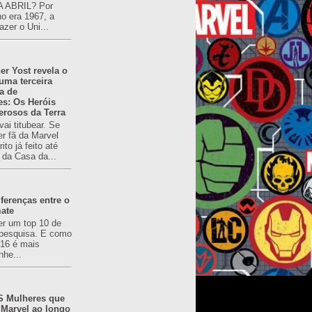
 ABRIL? Por
o era 1967, a
azer o Uni...
er Yost revela o
 uma terceira
a de
es: Os Heróis
erosos da Terra
ai titubear. Se
er fã da Marvel
to já feito até
 da Casa da...
ferenças entre o
mate
er um top 10 de
pesquisa. E como
616 é mais
nhe...
 Mulheres que
 Marvel ao longo