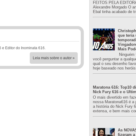
FEITOS PELA EDITORA
Alexandre Morgado O an
Ebal tinha acabado de tr
Christoph
que teria
temporad
Vingador
6 e Editor do Inominata 616.
Mais Pod
Ninguém v
Leia mais sobre o autor »
você perguntar a qualqu
qual o seu desenho favori
hoje baseado nos heróis
Maratona 616: Top10 di
Nick Fury 616 e o Ulti
O mais divertido em faz
nossa Maratona616 é a 
a história do Nick Fury 
extensa, e bem mais co
As NOVAS
fizeram a