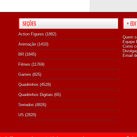
SEÇÕES
+ ED
Action Figures
(1882)
Quem s
Equipe E
Animação
(1410)
Como co
Divulga
BR
(1845)
Email d
Filmes
(11769)
Games
(825)
Quadrinhos
(4528)
Quadrinhos Digitais
(65)
Seriados
(4826)
US
(2820)