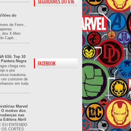
SEGUIDORES DO 616
Vilões do
omem de Ferro ,
(apenas
), dos X-Men
do Capit...
 616: Top 10
 Pantera Negra
FACEBOOK
egra chega nos
oje e pra
ossa maratona,
o um costume de
tínhamos em toda
istórias Marvel
: O motivo dos
 mudanças nas
da Editora Abril
 EU ENTENDO
O OS CORTES