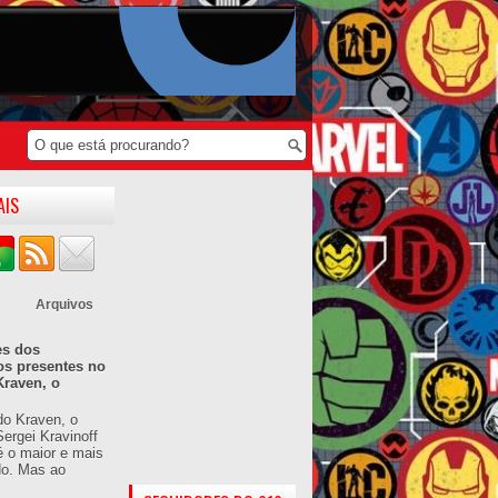
AIS
Arquivos
es dos
os presentes no
Kraven, o
do Kraven, o
ergei Kravinoff
é o maior e mais
do. Mas ao