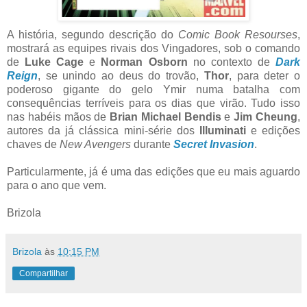
A história, segundo descrição do
Comic Book Resourses
,
mostrará as equipes rivais dos Vingadores, sob o comando
de
Luke Cage
e
Norman Osborn
no contexto de
Dark
Reign
, se unindo ao deus do trovão,
Thor
, para deter o
poderoso gigante do gelo Ymir numa batalha com
consequências terríveis para os dias que virão. Tudo isso
nas habéis mãos de
Brian Michael Bendis
e
Jim Cheung
,
autores da já clássica mini-série dos
Illuminati
e edições
chaves de
New Avengers
durante
Secret Invasion
.
Particularmente, já é uma das edições que eu mais aguardo
para o ano que vem.
Brizola
Brizola
às
10:15 PM
Compartilhar