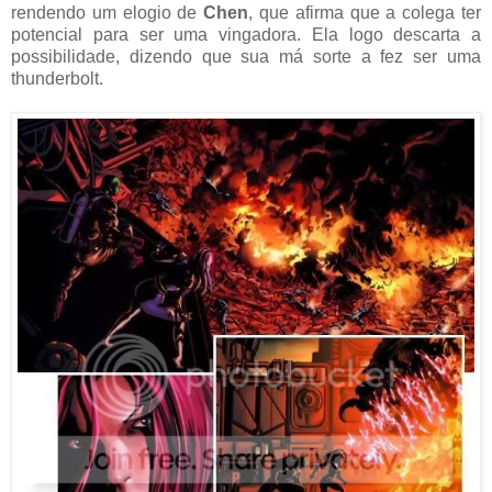
rendendo um elogio de
Chen
, que afirma que a colega ter
potencial para ser uma vingadora. Ela logo descarta a
possibilidade, dizendo que sua má sorte a fez ser uma
thunderbolt.