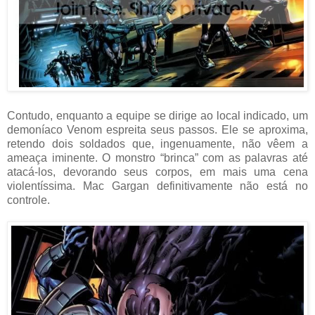
Contudo, enquanto a equipe se dirige ao local indicado, um
demoníaco Venom espreita seus passos. Ele se aproxima,
retendo dois soldados que, ingenuamente, não vêem a
ameaça iminente. O monstro “brinca” com as palavras até
atacá-los, devorando seus corpos, em mais uma cena
violentíssima. Mac Gargan definitivamente não está no
controle.