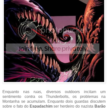
Enquanto nas ruas, diversos outdoors incitam um
sentimento contra os Thunderbolts, os problemas na
Montanha se acumulam. Enquanto dois guardas discutem
sobre o fato do
Espadachim
ser herdeiro do nazista
Barão