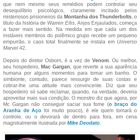
que nem mesmo seus remédios podem controlar seu
desequilíbrio psicológico, claramente incitado pelos
misteriosos prisioneiros da
Montanha dos Thunderbolts
, o
título da história de
Warren Ellis
, Anjos Enjaulados, começa
a fazer mais sentido. Na medida em que cada um dos
instáveis membros do polêmico grupo recebe um pequeno
empurrão, o caos total finalmente se instala em
Universo
Marvel
42.
Depois do diretor Osborn, é a vez de
Venom
. Ou melhor,
seu hospedeiro,
Mac Gargan
, que reverte a sua aparência
humana por alguns momentos para tomar um banho. O
simbionte, contudo, parece ressurgir de suas costas e
cobrar-lhe uma atitude mais convincente. Diz que seu
hospedeiro só sabe reclamar, quando, na verdade, deveria
aproveitar mais sua condição. O monstro diz que agora, por
Mc Gargan não conseguir saciar sua fome (
o braço do
Aranha de Aço
foi muito pouco), é ele quem tomará o
controle, ou o devorará de dentro para fora, em cena
magistralmente ilustrada por
Mike Deodato
.