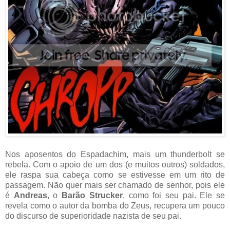
Nos aposentos do Espadachim, mais um thunderbolt se
rebela. Com o apoio de um dos (e muitos outros) soldados,
ele raspa sua cabeça como se estivesse em um rito de
passagem. Não quer mais ser chamado de senhor, pois ele
é
Andreas
, o
Barão Strucker
, como foi seu pai. Ele se
revela como o autor da bomba do Zeus, recupera um pouco
do discurso de superioridade nazista de seu pai.