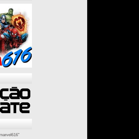
marvel616"