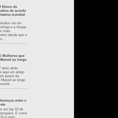
0 filmes da
udios de acordo
heteria mundial
Studios viu em
rmiga e a Vespa:
s mais
ntos desde que o
o...
 Mulheres que
 Marvel ao longo
7 anos atrás
s aqui um artigo
um pouco da
a Marvel ao longo
existê...
ferenças entre o
mate
er um top 10 de
pesquisa. E como
616 é mais