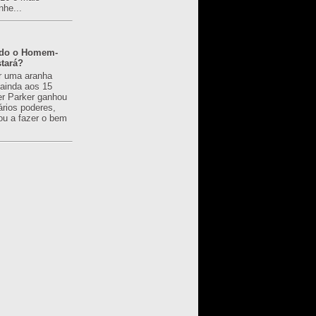
nhe...
ado o Homem-
tará?
r uma aranha
 ainda aos 15
er Parker ganhou
ários poderes,
u a fazer o bem