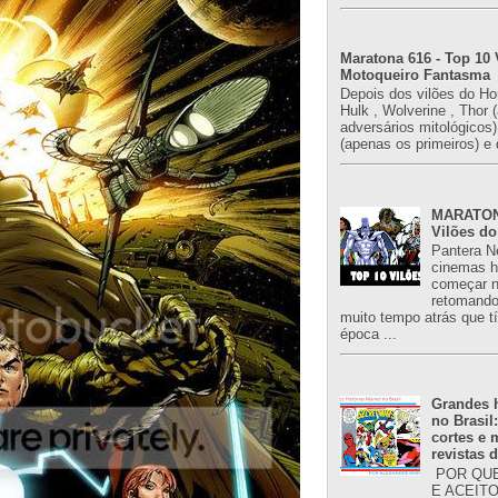
Maratona 616 - Top 10 
Motoqueiro Fantasma
Depois dos vilões do H
Hulk , Wolverine , Thor 
adversários mitológicos
(apenas os primeiros) e 
MARATONA
Vilões do
Pantera N
cinemas h
começar n
retomand
muito tempo atrás que 
época ...
Grandes h
no Brasil
cortes e
revistas 
POR QUE
E ACEIT