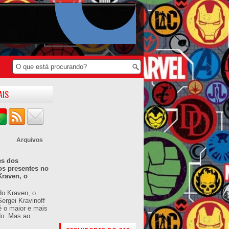
AIS
Arquivos
es dos
os presentes no
Kraven, o
do Kraven, o
ergei Kravinoff
é o maior e mais
do. Mas ao