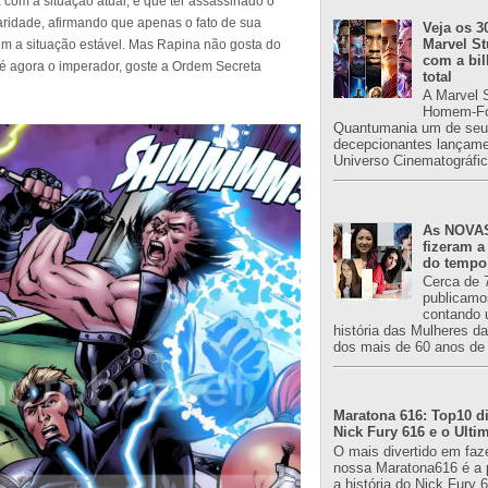
 com a situação atual, e que ter assassinado o
ridade, afirmando que apenas o fato de sua
Veja os 3
Marvel St
ém a situação estável. Mas Rapina não gosta do
com a bil
é agora o imperador, goste a Ordem Secreta
total
A Marvel 
Homem-Fo
Quantumania um de seu
decepcionantes lançame
Universo Cinematográfic
As NOVAS
fizeram a
do tempo
Cerca de 
publicamo
contando 
história das Mulheres d
dos mais de 60 anos de 
Maratona 616: Top10 di
Nick Fury 616 e o Ulti
O mais divertido em faz
nossa Maratona616 é a 
a história do Nick Fury 