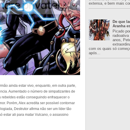
extensa, e bem mais co
De que l
Aranha es
Picado po
radioativa
anos, Pet
extraordin
com os quais só começo
após...
rmão ainda estar vivo, enquanto, em outra parte,
ência. Aumentado o número de simpatizantes de
os rebeldes estão conseguindo enfraquecer o
r. Porém, Alex acredita ser possível contornar
ogiada, Destrutor afirma não ser um líder tão
ó estar ali para matar Vulcano, o assassino