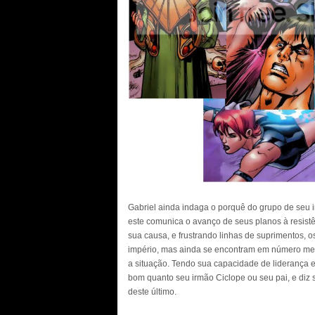
Gabriel ainda indaga o porquê do grupo de seu i
este comunica o avanço de seus planos à resist
sua causa, e frustrando linhas de suprimentos, 
império, mas ainda se encontram em número meno
a situação. Tendo sua capacidade de liderança el
bom quanto seu irmão Ciclope ou seu pai, e diz s
deste último.