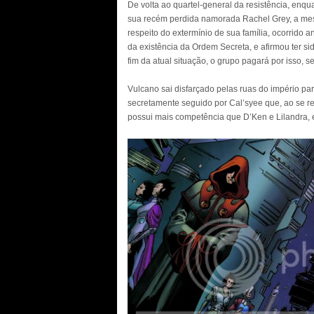
De volta ao quartel-general da resistência, enq
sua recém perdida namorada Rachel Grey, a mes
respeito do extermínio de sua família, ocorrido a
da existência da Ordem Secreta, e afirmou ter s
fim da atual situação, o grupo pagará por isso, 
Vulcano sai disfarçado pelas ruas do império p
secretamente seguido por Cal’syee que, ao se rev
possui mais competência que D’Ken e Lilandra, 