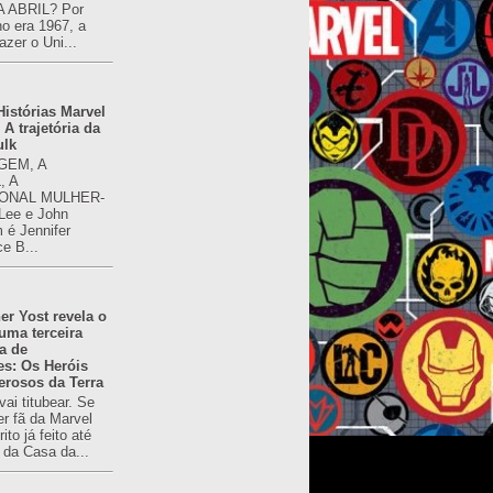
 ABRIL? Por
o era 1967, a
azer o Uni...
istórias Marvel
 A trajetória da
ulk
GEM, A
, A
ONAL MULHER-
 Lee e John
é Jennifer
ce B...
er Yost revela o
 uma terceira
a de
es: Os Heróis
erosos da Terra
ai titubear. Se
er fã da Marvel
to já feito até
 da Casa da...