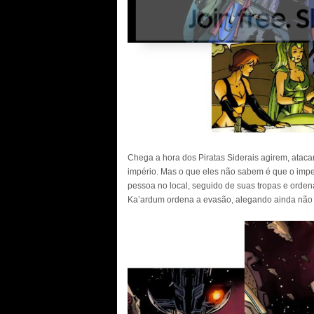
Chega a hora dos Piratas Siderais agirem, atac
império. Mas o que eles não sabem é que o impe
pessoa no local, seguido de suas tropas e orden
Ka’ardum ordena a evasão, alegando ainda não e