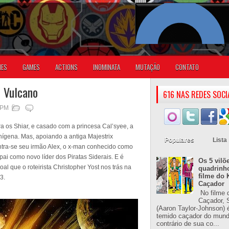
IES
GAMES
ACTIONS
INOMINATA
MUTAÇÃO
CONTATO
 Vulcano
616 NAS REDES SOCI
 PM
a os Shiar, e casado com a princesa Cal’syee, a
nígena. Mas, apoiando a antiga Majestrix
Populares
Lista
ntra-se seu irmão Alex, o x-man conhecido como
pai como novo líder dos Piratas Siderais. E é
Os 5 vilõ
al que o roteirista Christopher Yost nos trás na
quadrinh
filme do 
3.
Caçador
No filme 
Caçador, S
(Aaron Taylor-Johnson) 
temido caçador do mun
contrário de sua co...