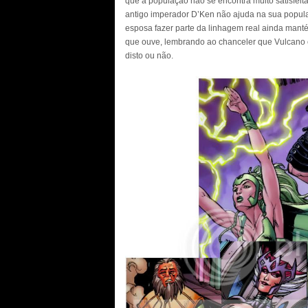
que a população não se encontra muito satisfeita
antigo imperador D’Ken não ajuda na sua popula
esposa fazer parte da linhagem real ainda mant
que ouve, lembrando ao chanceler que Vulcano 
disto ou não.