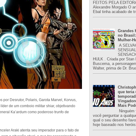
FEITOS PELA EDITORA
Alexandre Morgado O an
Ebal tinha acabado de tr
Grandes H
no Brasil:
Mulher-H
A SELVA
SENSUAL
SENSACI
HULK . Criada por Stan
Buscema, a personagem 
Walter, prima de Dr. Bru
Christoph
que teria
temporad
s por Desrutor, Polaris, Garota Marvel, Korvus,
Vingador
Mais Pod
der de um comboio militar shiar, objetivando
Ninguém v
-general Ka’ardum como poderoso trunfo de
você perguntar a qualqu
qual o seu desenho favori
hoje baseado nos heróis
celer Araki atenta seu imperador para o fato de