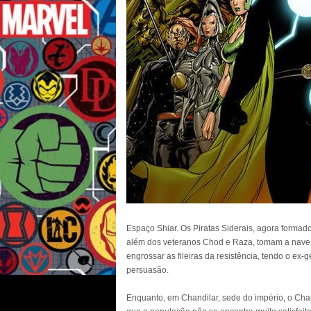
Espaço Shiar. Os Piratas Siderais, agora formado
além dos veteranos Chod e Raza, tomam a nave lí
engrossar as fileiras da resistência, tendo o ex
persuasão.
Enquanto, em Chandilar, sede do império, o Chan