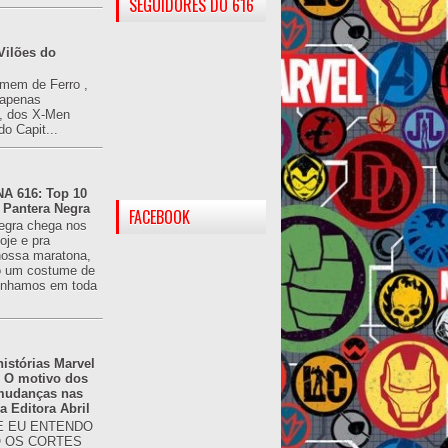
SEGUIDORES DO 616
Vilões do
omem de Ferro ,
(apenas
), dos X-Men
do Capit...
 616: Top 10
 Pantera Negra
FACEBOOK
egra chega nos
oje e pra
ossa maratona,
o um costume de
tínhamos em toda
istórias Marvel
: O motivo dos
 mudanças nas
da Editora Abril
 EU ENTENDO
O OS CORTES