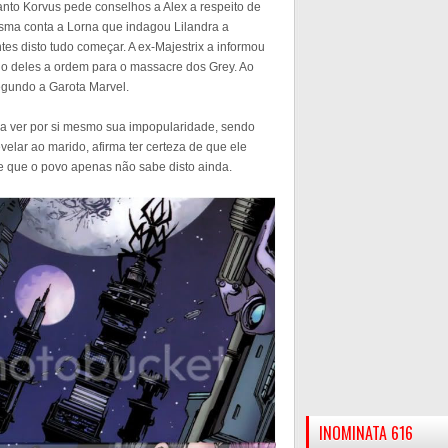
uanto Korvus pede conselhos a Alex a respeito de
ma conta a Lorna que indagou Lilandra a
ntes disto tudo começar. A ex-Majestrix a informou
ido deles a ordem para o massacre dos Grey. Ao
segundo a Garota Marvel.
ara ver por si mesmo sua impopularidade, sendo
elar ao marido, afirma ter certeza de que ele
e que o povo apenas não sabe disto ainda.
INOMINATA 616