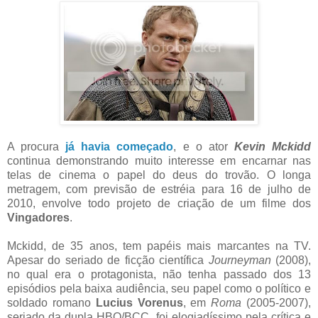
A procura
já havia começado
, e o ator
Kevin Mckidd
continua demonstrando muito interesse em encarnar nas
telas de cinema o papel do deus do trovão. O longa
metragem, com previsão de estréia para 16 de julho de
2010, envolve todo projeto de criação de um filme dos
Vingadores
.
Mckidd, de 35 anos, tem papéis mais marcantes na TV.
Apesar do seriado de ficção científica
Journeyman
(2008),
no qual era o protagonista, não tenha passado dos 13
episódios pela baixa audiência, seu papel como o político e
soldado romano
Lucius Vorenus
, em
Roma
(2005-2007),
seriado da dupla HBO/BCC, foi elogiadíssimo pela crítica e