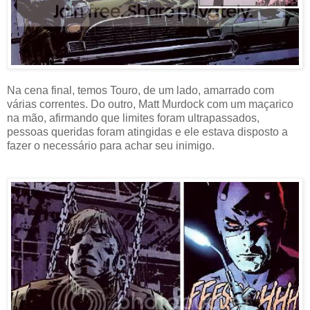
Na cena final, temos Touro, de um lado, amarrado com
várias correntes. Do outro, Matt Murdock com um maçarico
na mão, afirmando que limites foram ultrapassados,
pessoas queridas foram atingidas e ele estava disposto a
fazer o necessário para achar seu inimigo.