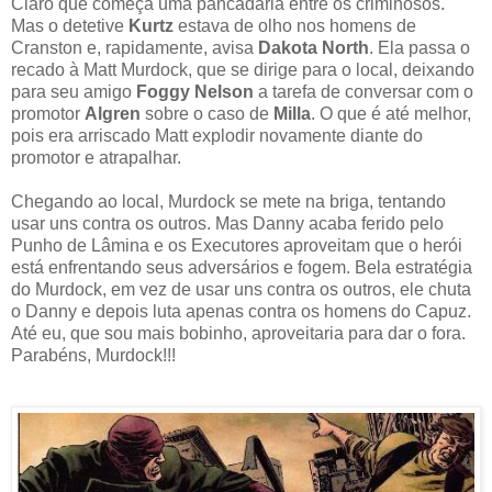
Claro que começa uma pancadaria entre os criminosos.
Mas o detetive
Kurtz
estava de olho nos homens de
Cranston e, rapidamente, avisa
Dakota North
. Ela passa o
recado à Matt Murdock, que se dirige para o local, deixando
para seu amigo
Foggy Nelson
a tarefa de conversar com o
promotor
Algren
sobre o caso de
Milla
. O que é até melhor,
pois era arriscado Matt explodir novamente diante do
promotor e atrapalhar.
Chegando ao local, Murdock se mete na briga, tentando
usar uns contra os outros. Mas Danny acaba ferido pelo
Punho de Lâmina e os Executores aproveitam que o herói
está enfrentando seus adversários e fogem. Bela estratégia
do Murdock, em vez de usar uns contra os outros, ele chuta
o Danny e depois luta apenas contra os homens do Capuz.
Até eu, que sou mais bobinho, aproveitaria para dar o fora.
Parabéns, Murdock!!!