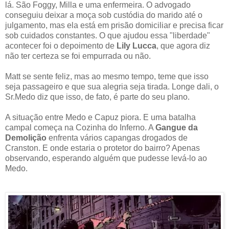
lá. São Foggy, Milla e uma enfermeira. O advogado
conseguiu deixar a moça sob custódia do marido até o
julgamento, mas ela está em prisão domiciliar e precisa ficar
sob cuidados constantes. O que ajudou essa "liberdade"
acontecer foi o depoimento de
Lily Lucca
, que agora diz
não ter certeza se foi empurrada ou não.
Matt se sente feliz, mas ao mesmo tempo, teme que isso
seja passageiro e que sua alegria seja tirada. Longe dali, o
Sr.Medo diz que isso, de fato, é parte do seu plano.
A situação entre Medo e Capuz piora. E uma batalha
campal começa na Cozinha do Inferno. A
Gangue da
Demolição
enfrenta vários capangas drogados de
Cranston. E onde estaria o protetor do bairro? Apenas
observando, esperando alguém que pudesse levá-lo ao
Medo.