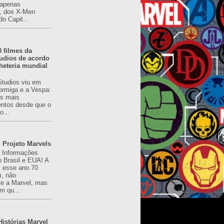
(apenas
), dos X-Men
do Capit...
0 filmes da
udios de acordo
heteria mundial
Studios viu em
rmiga e a Vespa:
s mais
ntos desde que o
o...
 Projeto Marvels
! Informações
o Brasil e EUA! A
z esse ano 70
, não
e a Marvel, mas
m qu...
istórias Marvel