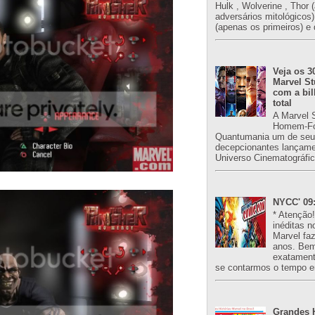
Hulk , Wolverine , Thor 
adversários mitológicos
(apenas os primeiros) e 
Veja os 3
Marvel St
com a bil
total
A Marvel 
Homem-Fo
Quantumania um de seu
decepcionantes lançame
Universo Cinematográfic
NYCC' 09:
* Atenção
inéditas n
Marvel fa
anos. Bem
exatament
se contarmos o tempo e
Grandes H