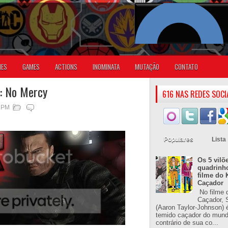
IES
GAMES
ACTIONS
INOMINATA
MUTAÇÃO
CONTATO
r: No Mercy
616 NAS REDES SOCI
9 PM
Populares
Lista
Os 5 vilõ
quadrinh
filme do 
Caçador
No filme 
Caçador, S
(Aaron Taylor-Johnson) 
temido caçador do mun
contrário de sua co...