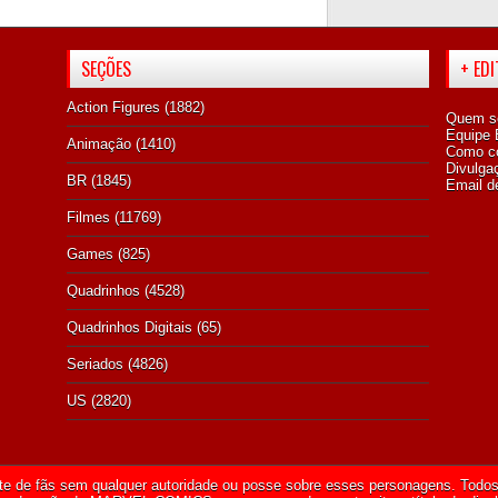
SEÇÕES
+ ED
Action Figures
(1882)
Quem s
Equipe E
Animação
(1410)
Como co
Divulga
BR
(1845)
Email d
Filmes
(11769)
Games
(825)
Quadrinhos
(4528)
Quadrinhos Digitais
(65)
Seriados
(4826)
US
(2820)
te de fãs sem qualquer autoridade ou posse sobre esses personagens. Todos 