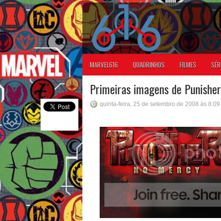
MARVEL616
QUADRINHOS
FILMES
SÉR
Primeiras imagens de Punishe
quinta-feira, 25 de setembro de 2008 às 8:0