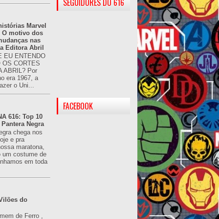
SEGUIDORES DO 616
istórias Marvel
: O motivo dos
 mudanças nas
da Editora Abril
 EU ENTENDO
O OS CORTES
 ABRIL? Por
o era 1967, a
azer o Uni...
FACEBOOK
 616: Top 10
 Pantera Negra
egra chega nos
oje e pra
ossa maratona,
o um costume de
tínhamos em toda
Vilões do
omem de Ferro ,