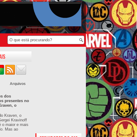
AIS
Arquivos
es dos
os presentes no
Kraven, o
do Kraven, o
ergei Kravinoff
é o maior e mais
do. Mas ao