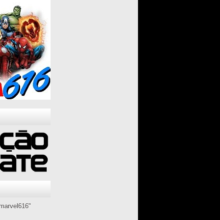
marvel616"