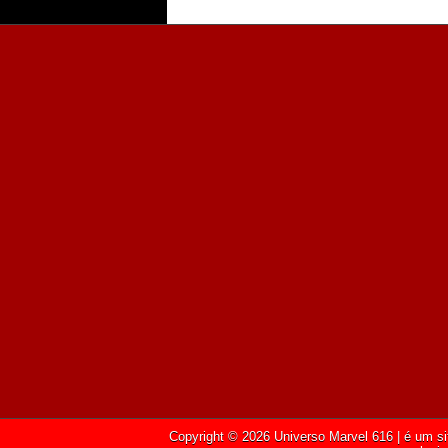
Copyright ©
2026
Universo Marvel 616
| é um si