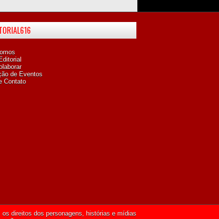
ITORIAL616
omos
ditorial
laborar
ção de Eventos
e Contato
os direitos dos personagens, histórias e mídias