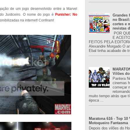
gação de um jogo desenvolvido entre a Marvel
do Justiceiro. O nome do jogo é
Punisher: No
Grandes h
no Brasil
nibilizadas na internet! Confiram!
cortes e
revistas 
POR QUE
E ACEIT
FEITOS PELA EDITORA
Alexandre Morgado O an
Ebal tinha acabado de tr
MARATONA
Vilões do
Pantera N
cinemas h
começar n
retomand
muito tempo atrás que 
época ...
Maratona 616 - Top 10 
Motoqueiro Fantasma
Depois dos vilões do H