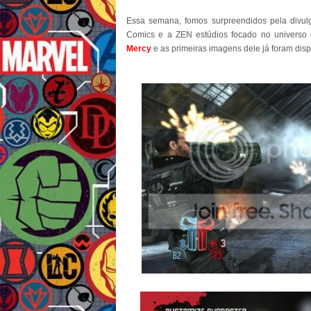
Essa semana, fomos surpreendidos pela divul
Comics e a ZEN estúdios focado no universo 
Mercy
e as primeiras imagens dele já foram dispo