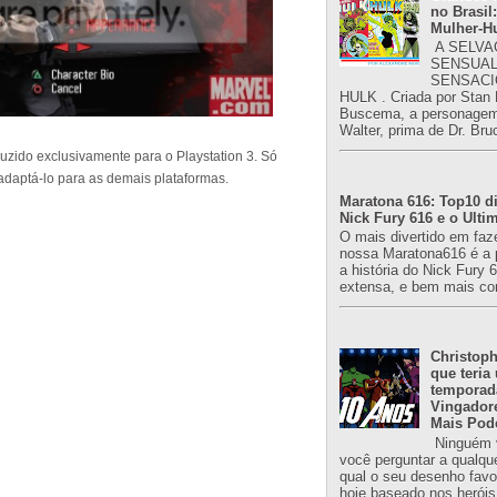
no Brasil:
Mulher-H
A SELVA
SENSUAL
SENSACI
HULK . Criada por Stan
Buscema, a personagem 
Walter, prima de Dr. Bru
duzido exclusivamente para o Playstation 3. Só
 adaptá-lo para as demais plataformas.
Maratona 616: Top10 di
Nick Fury 616 e o Ulti
O mais divertido em faz
nossa Maratona616 é a 
a história do Nick Fury 
extensa, e bem mais co
Christoph
que teria
temporad
Vingador
Mais Pod
Ninguém v
você perguntar a qualqu
qual o seu desenho favori
hoje baseado nos heróis