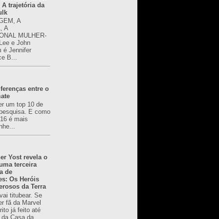
 A trajetória da
ulk
GEM, A
, A
ONAL MULHER-
 Lee e John
é Jennifer
ce B...
ferenças entre o
mate
er um top 10 de
pesquisa. E como
616 é mais
nhe...
er Yost revela o
 uma terceira
a de
es: Os Heróis
erosos da Terra
ai titubear. Se
er fã da Marvel
to já feito até
 da Casa da...