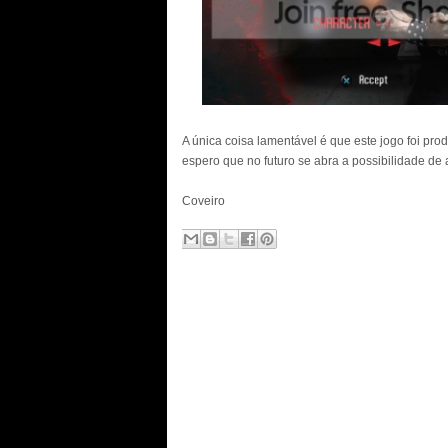
A única coisa lamentável é que este jogo foi pro
espero que no futuro se abra a possibilidade de
Coveiro