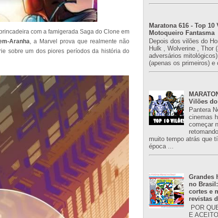
Maratona 616 - Top 10 
a brincadeira com a famigerada Saga do Clone em
Motoqueiro Fantasma
Depois dos vilões do H
em-Aranha
, a Marvel prova que realmente não
Hulk , Wolverine , Thor 
e sobre um dos piores períodos da história do
adversários mitológicos
(apenas os primeiros) e 
MARATONA
Vilões do
Pantera N
cinemas h
começar n
retomand
muito tempo atrás que 
época ...
Grandes h
no Brasil
cortes e
revistas 
POR QUE
E ACEIT