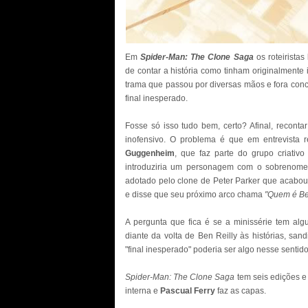
Em
Spider-Man: The Clone Saga
os roteiristas
de contar a história como tinham originalmente 
trama que passou por diversas mãos e fora conc
final inesperado.
Fosse só isso tudo bem, certo? Afinal, reconta
inofensivo. O problema é que em entrevista 
Guggenheim
, que faz parte do grupo criativ
introduziria um personagem com o sobrenome 
adotado pelo clone de Peter Parker que acabo
e disse que seu próximo arco chama
"Quem é Be
A pergunta que fica é se a minissérie tem al
diante da volta de Ben Reilly às histórias, sand
"final inesperado" poderia ser algo nesse sentido
Spider-Man: The Clone Saga
tem seis edições 
interna e
Pascual Ferry
faz as capas.