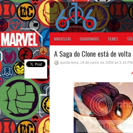
MARVEL616
QUADRINHOS
FILMES
SÉR
A Saga do Clone está de volta 
quinta-feira, 18 de junho de 2009 às 3:16 PM
A