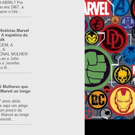
 ABRIL? Por
o era 1967, a
azer o Uni...
istórias Marvel
 A trajetória da
ulk
GEM, A
, A
ONAL MULHER-
 Lee e John
é Jennifer
ce B...
 Mulheres que
 Marvel ao longo
7 anos atrás
s aqui um artigo
um pouco da
a Marvel ao longo
existê...