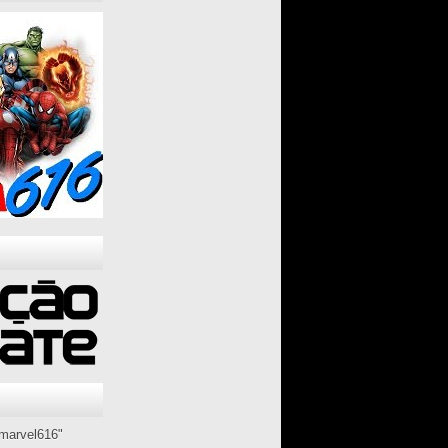
marvel616"