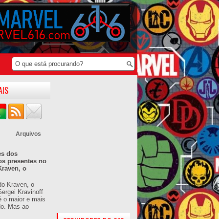
AIS
Arquivos
es dos
os presentes no
Kraven, o
do Kraven, o
ergei Kravinoff
é o maior e mais
do. Mas ao