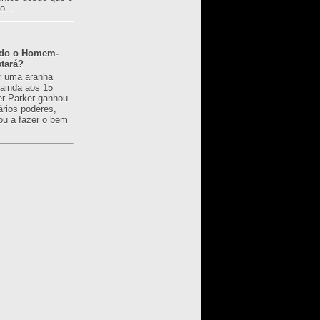
o...
ado o Homem-
tará?
r uma aranha
 ainda aos 15
er Parker ganhou
ários poderes,
u a fazer o bem