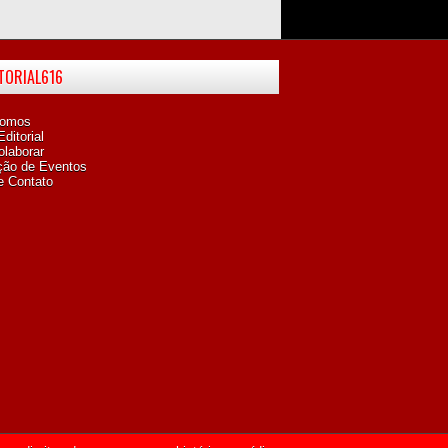
ITORIAL616
omos
ditorial
laborar
ção de Eventos
e Contato