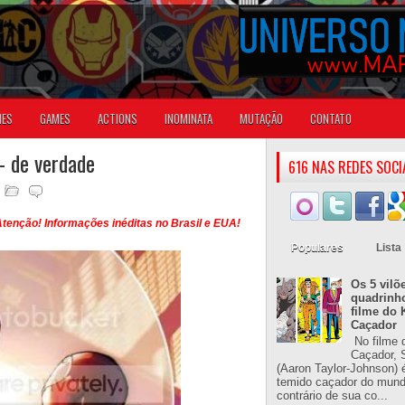
IES
GAMES
ACTIONS
INOMINATA
MUTAÇÃO
CONTATO
- de verdade
616 NAS REDES SOCI
tenção! Informações inéditas no Brasil e EUA!
Populares
Lista
Os 5 vilõ
quadrinh
filme do 
Caçador
No filme 
Caçador, S
(Aaron Taylor-Johnson) 
temido caçador do mun
contrário de sua co...