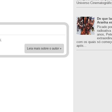
Universo Cinematográfic
De que l
Aranha es
Picado po
radioativa
anos, Pet
extraordin
6.
com os quais só começo
após...
Leia mais sobre o autor »