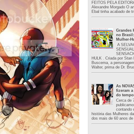
FEITOS PELA EDITORA
Alexandre Morgado O an
Ebal tinha acabado de tr
Grandes H
no Brasil:
Mulher-H
A SELVA
SENSUAL
SENSACI
HULK . Criada por Stan
Buscema, a personagem 
Walter, prima de Dr. Bru
As NOVAS
fizeram a
do tempo
Cerca de 
publicamo
contando 
história das Mulheres d
dos mais de 60 anos de 