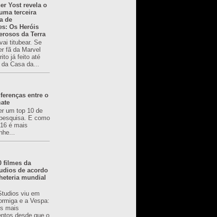
er Yost revela o
 uma terceira
a de
es: Os Heróis
erosos da Terra
ai titubear. Se
er fã da Marvel
to já feito até
 da Casa da...
ferenças entre o
mate
er um top 10 de
pesquisa. E como
616 é mais
nhe...
0 filmes da
udios de acordo
heteria mundial
Studios viu em
rmiga e a Vespa:
s mais
ntos desde que o