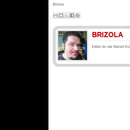
Brizola
BRIZOLA
Editor do site Marvel 61