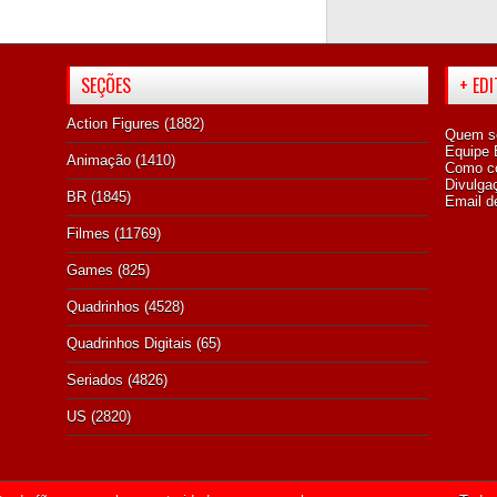
SEÇÕES
+ ED
Action Figures
(1882)
Quem s
Equipe E
Animação
(1410)
Como co
Divulga
BR
(1845)
Email d
Filmes
(11769)
Games
(825)
Quadrinhos
(4528)
Quadrinhos Digitais
(65)
Seriados
(4826)
US
(2820)