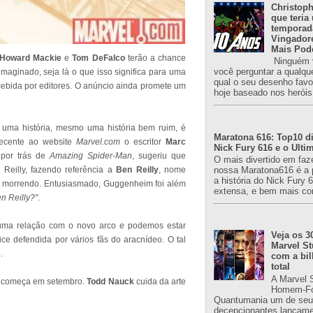
Christoph
que teria
temporad
Vingador
Mais Pod
Howard Mackie
e
Tom DeFalco
terão a chance
Ninguém v
você perguntar a qualqu
imaginado, seja lá o que isso significa para uma
qual o seu desenho favori
ebida por editores. O anúncio ainda promete um
hoje baseado nos heróis
r uma história, mesmo uma história bem ruim, é
Maratona 616: Top10 di
recente ao website
Marvel.com
o escritor
Marc
Nick Fury 616 e o Ulti
o por trás de
Amazing Spider-Man
, sugeriu que
O mais divertido em faz
Reilly, fazendo referência a
Ben Reilly
, nome
nossa Maratona616 é a 
a história do Nick Fury 
u morrendo. Entusiasmado, Guggenheim foi além
extensa, e bem mais co
n Reilly?"
.
guma relação com o novo arco e podemos estar
Veja os 3
ice defendida por vários fãs do aracnídeo. O tal
Marvel St
.
com a bil
total
A Marvel 
e começa em setembro.
Todd Nauck
cuida da arte
Homem-Fo
Quantumania um de seu
decepcionantes lançame