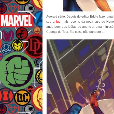
Agora é sério. Depois do editor Eddie fazer um
seu
artigo
mais recente da nova fase do
Hom
anda bem das idéias ao anunciar uma minisséri
Cabeça de Teia. E a coisa não pára por aí.