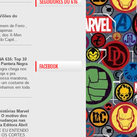
SEGUIDORES DO 616
Vilões do
omem de Ferro ,
(apenas
), dos X-Men
do Capit...
 616: Top 10
 Pantera Negra
FACEBOOK
egra chega nos
oje e pra
ossa maratona,
o um costume de
tínhamos em toda
istórias Marvel
: O motivo dos
 mudanças nas
da Editora Abril
 EU ENTENDO
O OS CORTES