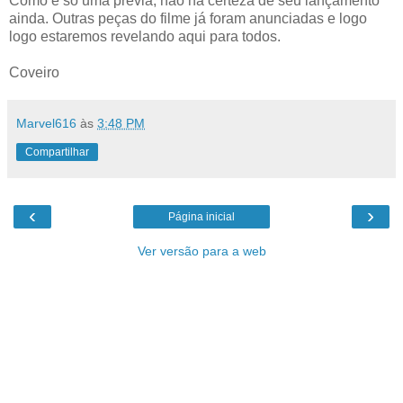
Como é só uma prévia, não há certeza de seu lançamento
ainda. Outras peças do filme já foram anunciadas e logo
logo estaremos revelando aqui para todos.
Coveiro
Marvel616
às
3:48 PM
Compartilhar
‹
›
Página inicial
Ver versão para a web