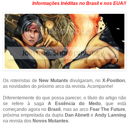
Informações Inéditas no Brasil e nos EUA!!
Os roteiristas de
New Mutants
divulgaram, no
X-Position
,
as novidades do próximo arco da revista. Acompanhe!
Diferentemente do que possa parecer, o título do artigo não
se refere à saga
A Essência do Medo
, que está
começando agora no
Brasil
, mas ao arco
Fear The Future
,
próxima empreitada da dupla
Dan Abnett
e
Andy Lanning
na revista dos
Novos Mutantes
.