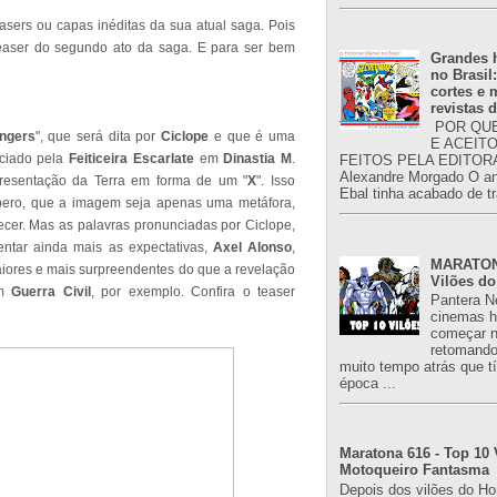
asers ou capas inéditas da sua atual saga. Pois
teaser do segundo ato da saga. E para ser bem
Grandes h
no Brasil
cortes e
revistas 
POR QUE
ngers
", que será dita por
Ciclope
e que é uma
E ACEIT
nciado pela
Feiticeira Escarlate
em
Dinastia M
.
FEITOS PELA EDITORA
Alexandre Morgado O an
presentação da Terra em forma de um "
X
". Isso
Ebal tinha acabado de tr
pero, que a imagem seja apenas uma metáfora,
ecer. Mas as palavras pronunciadas por Ciclope,
ntar ainda mais as expectativas,
Axel Alonso
,
MARATONA
aiores e mais surpreendentes do que a revelação
Vilões do
em
Guerra Civil
, por exemplo. Confira o teaser
Pantera N
cinemas h
começar n
retomand
muito tempo atrás que 
época ...
Maratona 616 - Top 10 
Motoqueiro Fantasma
Depois dos vilões do H