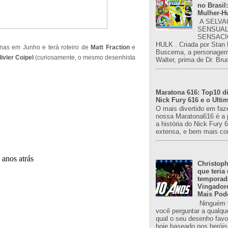
no Brasil:
Mulher-H
A SELVA
SENSUAL
SENSACI
HULK . Criada por Stan
nas em Junho e terá roteiro de
Matt Fraction
e
Buscema, a personagem 
livier Coipel
(curiosamente, o mesmo desenhista
Walter, prima de Dr. Bru
Maratona 616: Top10 di
Nick Fury 616 e o Ulti
O mais divertido em faz
nossa Maratona616 é a 
a história do Nick Fury 
extensa, e bem mais co
Christoph
que teria
temporad
Vingador
Mais Pod
Ninguém v
você perguntar a qualqu
qual o seu desenho favori
hoje baseado nos heróis