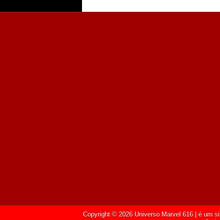
Copyright ©
2026
Universo Marvel 616
| é um si