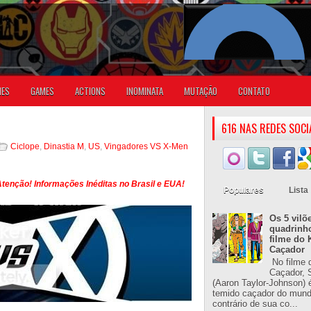
IES
GAMES
ACTIONS
INOMINATA
MUTAÇÃO
CONTATO
616 NAS REDES SOCI
Ciclope
,
Dinastia M
,
US
,
Vingadores VS X-Men
tenção! Informações Inéditas no Brasil e EUA!
Populares
Lista
Os 5 vilõ
quadrinh
filme do 
Caçador
No filme 
Caçador, S
(Aaron Taylor-Johnson) 
temido caçador do mun
contrário de sua co...