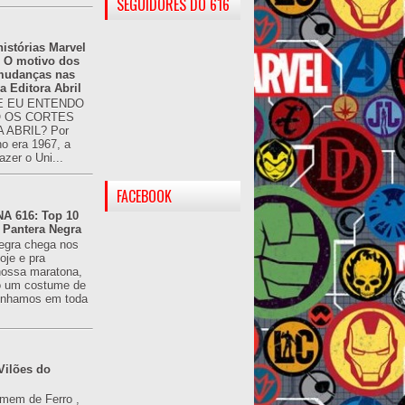
SEGUIDORES DO 616
istórias Marvel
: O motivo dos
 mudanças nas
da Editora Abril
 EU ENTENDO
O OS CORTES
 ABRIL? Por
o era 1967, a
azer o Uni...
FACEBOOK
 616: Top 10
 Pantera Negra
egra chega nos
oje e pra
ossa maratona,
o um costume de
tínhamos em toda
Vilões do
omem de Ferro ,