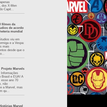
(apenas
), dos X-Men
do Capit...
0 filmes da
udios de acordo
heteria mundial
Studios viu em
rmiga e a Vespa:
s mais
ntos desde que o
o...
 Projeto Marvels
! Informações
o Brasil e EUA! A
z esse ano 70
, não
e a Marvel, mas
m qu...
istórias Marvel