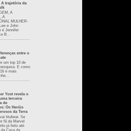
 A trajetória da
ulk
GEM, A
, A
ONAL MULHER-
 Lee e John
é Jennifer
ce B...
ferenças entre o
mate
er um top 10 de
pesquisa. E como
616 é mais
nhe...
er Yost revela o
 uma terceira
a de
es: Os Heróis
erosos da Terra
ai titubear. Se
er fã da Marvel
to já feito até
 da Casa da...