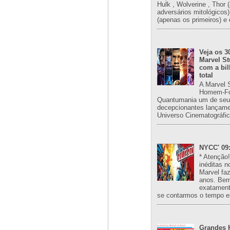
Hulk , Wolverine , Thor 
adversários mitológicos
(apenas os primeiros) e 
Veja os 3
Marvel St
com a bil
total
A Marvel 
Homem-Fo
Quantumania um de seu
decepcionantes lançame
Universo Cinematográfic
NYCC' 09:
* Atenção
inéditas n
Marvel fa
anos. Bem
exatament
se contarmos o tempo e
Grandes H