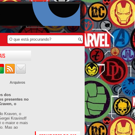
AIS
Arquivos
es dos
os presentes no
Kraven, o
do Kraven, o
ergei Kravinoff
é o maior e mais
do. Mas ao