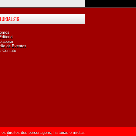
ITORIAL616
omos
ditorial
laborar
ção de Eventos
e Contato
os direitos dos personagens, histórias e mídias