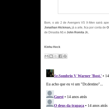
Bom, o ato 2 de Avengers VS X-Men sairá ape
Jonathan Hickman,
já a arte, fica por conta de
O
de Dinastia M) e
John Romita Jr.
.
Kinhu Heck