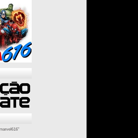
marvel616"