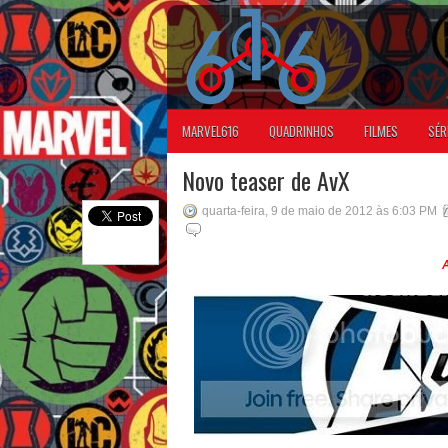
MARVEL616
QUADRINHOS
FILMES
SÉR
Novo teaser de AvX
quarta-feira, 9 de maio de 2012 às 6:03 PM
A