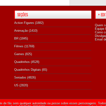
SEÇÕES
+ ED
Action Figures
(1882)
Quem s
Equipe E
Animação
(1410)
Como co
Divulga
BR
(1845)
Email d
Filmes
(11769)
Games
(825)
Quadrinhos
(4528)
Quadrinhos Digitais
(65)
Seriados
(4826)
US
(2820)
te de fãs sem qualquer autoridade ou posse sobre esses personagens. Todos 