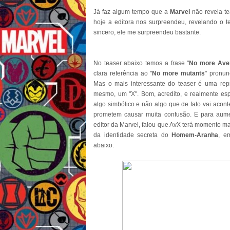
Já faz algum tempo que a
Marvel
não revela te
hoje a editora nos surpreendeu, revelando o 
sincero, ele me surpreendeu bastante.
No teaser abaixo temos a frase "
No more Ave
clara referência ao "
No more mutants
" pronu
Mas o mais interessante do teaser é uma re
mesmo, um "X". Bom, acredito, e realmente es
algo simbólico e não algo que de fato vai acont
prometem causar muita confusão. E para aume
editor da Marvel, falou que AvX terá momento m
da identidade secreta do
Homem-Aranha
, 
abaixo: