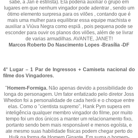
sabe, a Jan é estilista). Ela poderia auxiliar o grupo em
lugares em que nenhum vingador pode adentrar , sendo um
ótimo elemento surpresa para os vilões , contando que é
mais uma mulher para equilibrar essa equipe machista e
auxiliar a Viúva Negra como espiã , pois pequena pode se
esconder para ouvir os planos dos vilões, além de se livrar
de varias armadilhas. AVANTE, JANET!
Marcos Roberto Do Nascimento Lopes -Brasília -DF
4° Lugar – 1 Par de Ingressos + Camiseta nacional do
filme dos Vingadores.
"
Homem-Formiga.
Não apenas devido a possibilidade do
longa do personagem. Um fator enfatizado pelo diretor Joss
Whedon foi a personalidade de cada herói e o choque entre
elas. Como o "cientista supremo", Hank Pym supera em
inteligência qualquer membro vingador do filme, por muito
tempo foi um dos únicos a manter um relacionamento fixo,
portanto sendo bem mais responsável e menos egoísta, e
ate mesmo suas habilidade físicas podem chegar perto do
Hulk na forma de Homem Gigante. Em suma o homem-