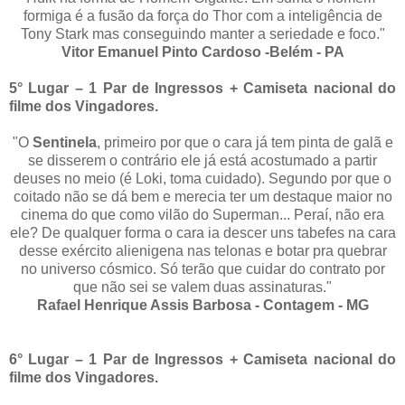
formiga é a fusão da força do Thor com a inteligência de
Tony Stark mas conseguindo manter a seriedade e foco."
Vitor Emanuel Pinto Cardoso -Belém - PA
5° Lugar – 1 Par de Ingressos + Camiseta nacional do
filme dos Vingadores.
"O
Sentinela
, primeiro por que o cara já tem pinta de galã e
se disserem o contrário ele já está acostumado a partir
deuses no meio (é Loki, toma cuidado). Segundo por que o
coitado não se dá bem e merecia ter um destaque maior no
cinema do que como vilão do Superman... Peraí, não era
ele? De qualquer forma o cara ia descer uns tabefes na cara
desse exército alienigena nas telonas e botar pra quebrar
no universo cósmico. Só terão que cuidar do contrato por
que não sei se valem duas assinaturas."
Rafael Henrique Assis Barbosa - Contagem - MG
6° Lugar – 1 Par de Ingressos + Camiseta nacional do
filme dos Vingadores.