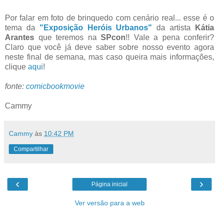
Por falar em foto de brinquedo com cenário real... esse é o
tema da
"Exposição Heróis Urbanos"
da artista
Kátia
Arantes
que teremos na
SPcon
!! Vale a pena conferir?
Claro que você já deve saber sobre nosso evento agora
neste final de semana, mas caso queira mais informações,
clique
aqui
!
fonte:
comicbookmovie
Cammy
Cammy
às
10:42 PM
Compartilhar
‹
›
Página inicial
Ver versão para a web