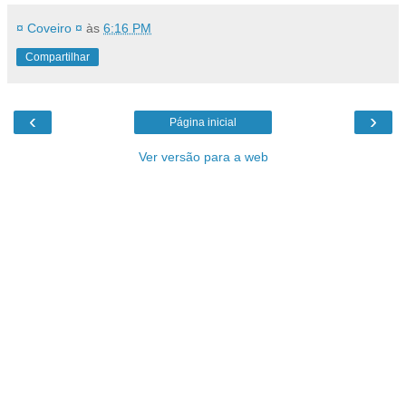
¤ Coveiro ¤
às
6:16 PM
Compartilhar
‹
›
Página inicial
Ver versão para a web