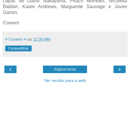
capas de David Nakayama, Peach Momoko, Nicoletta
Baldari, Kaare Andrews, Marguerite Sauvage e Javier
Garron.
Coveiro
¤ Coveiro ¤
às
11:30 AM
Compartilhar
‹
›
Página inicial
Ver versão para a web