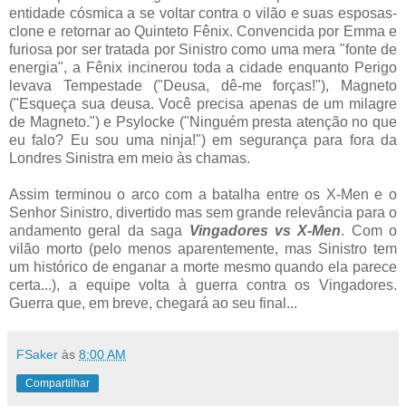
entidade cósmica a se voltar contra o vilão e suas esposas-
clone e retornar ao Quinteto Fênix. Convencida por Emma e
furiosa por ser tratada por Sinistro como uma mera "fonte de
energia", a Fênix incinerou toda a cidade enquanto Perigo
levava Tempestade ("Deusa, dê-me forças!"), Magneto
("Esqueça sua deusa. Você precisa apenas de um milagre
de Magneto.") e Psylocke ("Ninguém presta atenção no que
eu falo? Eu sou uma ninja!") em segurança para fora da
Londres Sinistra em meio às chamas.
Assim terminou o arco com a batalha entre os X-Men e o
Senhor Sinistro, divertido mas sem grande relevância para o
andamento geral da saga
Vingadores vs X-Men
. Com o
vilão morto (pelo menos aparentemente, mas Sinistro tem
um histórico de enganar a morte mesmo quando ela parece
certa...), a equipe volta à guerra contra os Vingadores.
Guerra que, em breve, chegará ao seu final...
FSaker
às
8:00 AM
Compartilhar