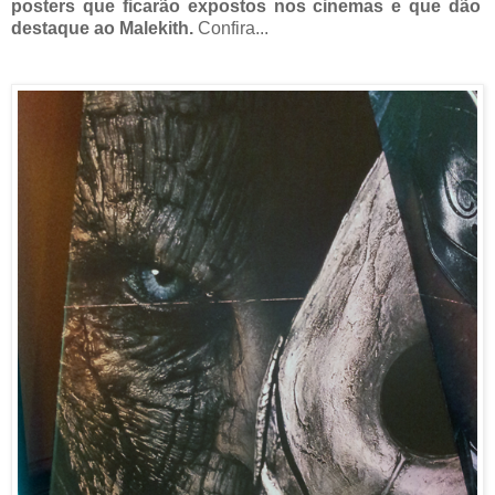
posters que ficarão expostos nos cinemas e que dão
destaque ao Malekith.
Confira...