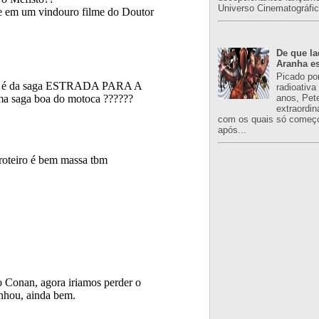
Universo Cinematográfic
De que l
Aranha es
Picado po
radioativa
anos, Pet
extraordin
com os quais só começo
após...