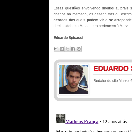
Essas questões envolvendo direitos autorais 
chance no mercado, os desenhistas ou escrit
acordos dos quais podem vir a se arrepender
direitos dobre o Motoqueiro pertencem à Marvel,
Eduardo Spicacci
EDUARDO 
Redator do site Marvel 