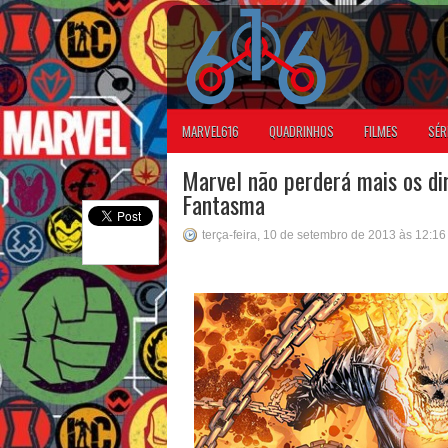
MARVEL616
QUADRINHOS
FILMES
SÉR
Marvel não perderá mais os di
Fantasma
terça-feira, 10 de setembro de 2013 às 12:1