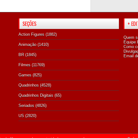
SEÇÕES
+ ED
Action Figures
(1882)
Quem s
Equipe E
Animação
(1410)
Como co
Divulga
BR
(1845)
Email d
Filmes
(11769)
Games
(825)
Quadrinhos
(4528)
Quadrinhos Digitais
(65)
Seriados
(4826)
US
(2820)