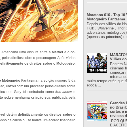
Maratona 616 - Top 10 
Motoqueiro Fantasma
Depois dos vilões do H
Hulk , Wolverine , Thor 
adversários mitológicos
(apenas os primeiros) e 
a Americana uma disputa entre a
Marvel
e o co-
MARATONA
h
, pelos direitos sobre o personagem. Após várias
Vilões do
efinitivamente os direitos sobre o Motoqueiro
.
Pantera N
cinemas h
começar n
retomand
o Motoqueiro Fantasma
na edição número 5 da
muito tempo atrás que 
época ...
so, entrou com um processo pelos direitos sobre
ntou que Gary foi contratado como
free lancer
e
eito sobre nenhuma criação sua publicada pela
Grandes h
no Brasil
cortes e
vel detém definitivamente os direitos sobre o
revistas 
anho de causa ou se houve um acordo financeiro
POR QUE
E ACEIT