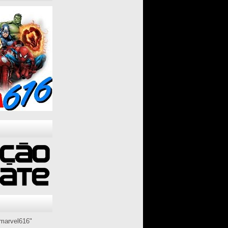
marvel616"