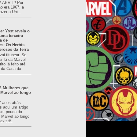
 ABRIL? Por
o era 1967, a
azer o Uni...
er Yost revela o
 uma terceira
a de
es: Os Heróis
erosos da Terra
ai titubear. Se
er fã da Marvel
to já feito até
 da Casa da...
 Mulheres que
 Marvel ao longo
7 anos atrás
s aqui um artigo
um pouco da
a Marvel ao longo
existê...