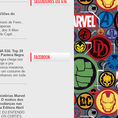
SEGUIDORES DO 616
Vilões do
omem de Ferro ,
(apenas
), dos X-Men
do Capit...
 616: Top 10
 Pantera Negra
FACEBOOK
egra chega nos
oje e pra
ossa maratona,
o um costume de
tínhamos em toda
istórias Marvel
: O motivo dos
 mudanças nas
da Editora Abril
 EU ENTENDO
O OS CORTES