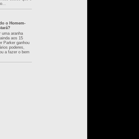
o...
ado o Homem-
tará?
r uma aranha
 ainda aos 15
er Parker ganhou
ários poderes,
u a fazer o bem