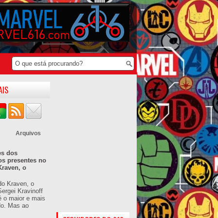
AIS
Arquivos
es dos
os presentes no
Kraven, o
do Kraven, o
ergei Kravinoff
é o maior e mais
do. Mas ao