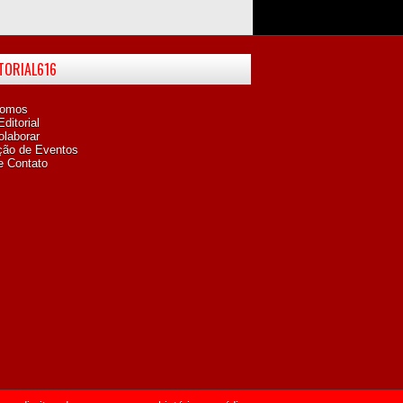
ITORIAL616
omos
ditorial
laborar
ção de Eventos
e Contato