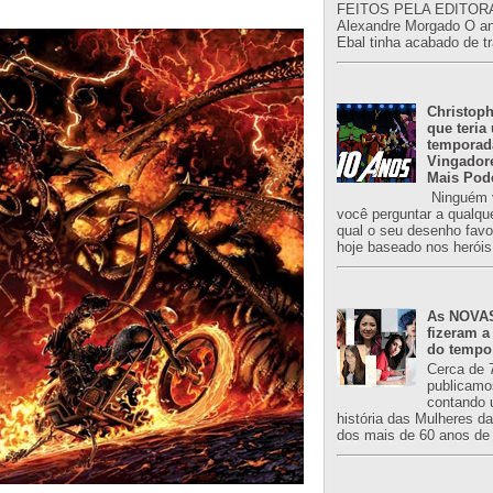
FEITOS PELA EDITORA
Alexandre Morgado O an
Ebal tinha acabado de tr
Christoph
que teria
temporad
Vingador
Mais Pod
Ninguém v
você perguntar a qualqu
qual o seu desenho favori
hoje baseado nos heróis
As NOVAS
fizeram a
do tempo
Cerca de 
publicamo
contando 
história das Mulheres d
dos mais de 60 anos de 