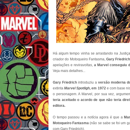
Há algum tempo vinha se arrastando na Justiç
criador do Motoqueiro Fantasma,
Gary Friedric
apelações e reviravoltas,
a Marvel conseguiu d
Veja mais detalhes...
Gary Friedrich
introduziu a
versão moderna d
extinta
Marvel Spotligh
, em 1972
e com base nis
o personagem. A Marvel, por sua vez, argume
teria aceitado o acordo de que não teria dir
editora.
O tempo passou e a notícia agora é que a
Mar
Motoqueiro Fantasma
(não se sabe se foi um g
com Gary Friedrich).