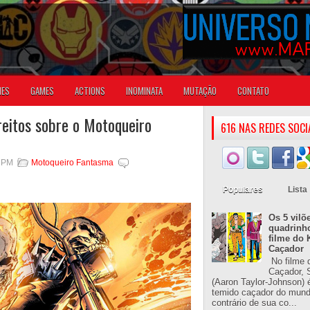
IES
GAMES
ACTIONS
INOMINATA
MUTAÇÃO
CONTATO
reitos sobre o Motoqueiro
616 NAS REDES SOCI
6 PM
Motoqueiro Fantasma
Populares
Lista
Os 5 vilõ
quadrinh
filme do 
Caçador
No filme 
Caçador, S
(Aaron Taylor-Johnson) 
temido caçador do mun
contrário de sua co...