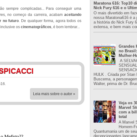
Maratona 616: Top10 di
Nick Fury 616 e o Ulti
são sempre complicadas... Para conseguir uma
O mais divertido em faz
ores, no começo da carreira, acabam
aceitando
nossa Maratona616 é a 
 no futuro
. De qualquer forma, agora todos os
a história do Nick Fury 
extensa, e bem mais co
 inclusive os
cinematográficos
, é bom lembrar...
Grandes H
no Brasil:
Mulher-H
A SELVA
SENSUAL
SPICACCI
SENSACI
HULK . Criada por Stan
Buscema, a personagem 
Walter, prima de Dr. Bru
616.
Leia mais sobre o autor »
Veja os 3
Marvel St
com a bil
total
A Marvel 
Homem-Fo
Quantumania um de seu
decepcionantes lançame