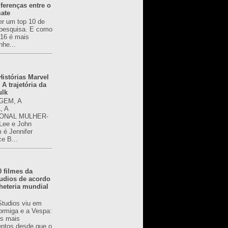
ferenças entre o
mate
er um top 10 de
pesquisa. E como
616 é mais
nhe...
istórias Marvel
 A trajetória da
ulk
GEM, A
, A
ONAL MULHER-
 Lee e John
é Jennifer
ce B...
0 filmes da
udios de acordo
heteria mundial
Studios viu em
rmiga e a Vespa:
s mais
ntos desde que o