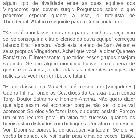
algum tipo de rivalidade entre as duas equipes dos
Vingadores que devem surgir. Perguntado sobre o que
podemos esperar quanto a isso, o roteirista de
Thunderbolts* falou o seguinte para o Comicbook.com:
"Se você apontasse uma arma para a minha cabeça, não
sei se conseguiria citar o elenco da outra equipe" começou
falando Eric Pearson. "Você está falando de Sam Wilson e
seus próprios Vingadores. Achei que você ia dizer Quarteto
Fantástico. É interessante que todos esses grupos estejam
surgindo. Se em algum momento houver uma guerra de
quem é o Âncora, onde todas as diferentes equipes de
notícias se veem em um beco e lutam..."
"É um clássico na Marvel e até mesmo em [Vingadores:]
Guerra Infinita, onde os Guardiões da Galáxia lutam contra
Tony, Doutor Estranho e Homem-Aranha. Não quero dizer
que algo assim vai acontecer porque não sei o que vai
acontecer. Se eles vão fazer isso, eu quero assistir. Parece
um ótimo recurso para um vilão ter sucesso, quando os
heróis estão distraídos com bobagens. Um vilão como Victor
Von Doom se aproveita de qualquer vantagem. Se ele vir
vocês brigando, ele vai partir para cima de vocês. Então,