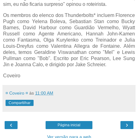
sim, eu não ficaria surpreso" opinou o roteirista.
Os membros do elenco dos Thunderbolts* incluem Florence
Pugh como Yelena Boleva, Sebastian Stan como Bucky
Barnes, David Harbour como Guardião Vermelho, Wyatt
Russell como Agente Americano, Hannah John-Kamen
como Fantasma, Olga Kurylenko como Treinador e Julia
Louis-Dreyfus como Valentina Allegra de Fontaine. Além
deles, temos Geraldine Viswanathan como "Mel" e Lewis
Pullman como "Bob". Escrito por Eric Pearson, Lee Sung
Jin e Joanna Calo, e dirigido por Jake Schreier.
Coveiro
¤ Coveiro ¤
às
11:00 AM
Compartilhar
‹
›
Página inicial
Ver versão para a web