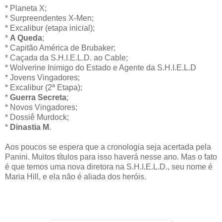
* Planeta X;
* Surpreendentes X-Men;
* Excalibur (etapa inicial);
*
A Queda
;
* Capitão América de Brubaker;
* Caçada da S.H.I.E.L.D. ao Cable;
* Wolverine Inimigo do Estado e Agente da S.H.I.E.L.D
* Jovens Vingadores;
* Excalibur (2ª Etapa);
*
Guerra Secreta
;
* Novos Vingadores;
* Dossiê Murdock;
*
Dinastia M
.
Aos poucos se espera que a cronologia seja acertada pela
Panini. Muitos títulos para isso haverá nesse ano. Mas o fato
é que temos uma nova diretora na S.H.I.E.L.D., seu nome é
Maria Hill, e ela não é aliada dos heróis.