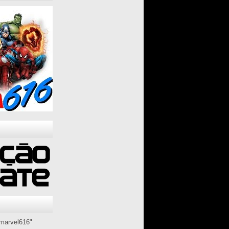
marvel616"