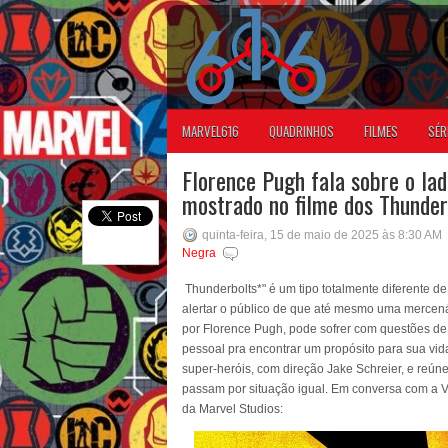
MARVEL616
QUADRINHOS
FILMES
SÉR
Florence Pugh fala sobre o la
mostrado no filme dos Thunder
quinta-feira, 15 de maio de 2025 às 8:30 AM
Negra
Thunderbolts*" é um tipo totalmente diferente d
alertar o público de que até mesmo uma mercená
por Florence Pugh, pode sofrer com questões de
pessoal pra encontrar um propósito para sua vida
super-heróis, com direção Jake Schreier, e reún
passam por situação igual. Em conversa com a V
da Marvel Studios: