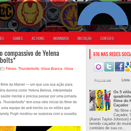
IES
GAMES
ACTIONS
INOMINATA
MUTAÇÃO
CONTATO
do compassivo de Yelena
616 NAS REDES SOCI
bolts*
Filmes
,
Thunderbolts
,
Viúva Branca
,
Viúva
Populares
Lista
e filme da Marvel — um que usa sua ação para
ria durona como Yelena Belova, interpretada
Os 5 vilõ
 saúde mental e precisa passar por uma jornada
quadrinh
filme do 
. Thunderbolts* tem essa vibe inicial do filme de
Caçador
e uma equipe de anti-heróis ou ex-vilões que
No filme 
ariety, Pugh mostrou-se surpresa com a ousadia
Caçador, S
(Aaron Taylor-Johnson) 
temido caçador do mun
contrário de sua co...