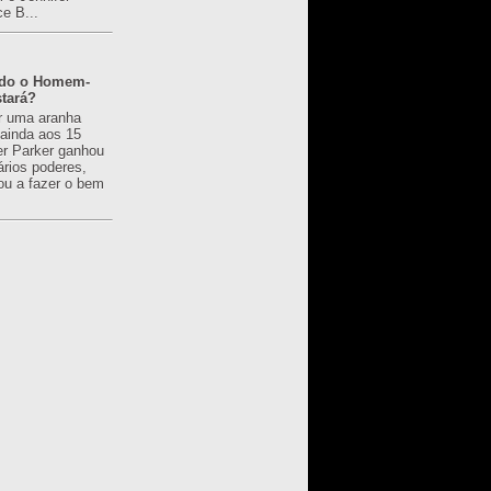
ce B...
ado o Homem-
tará?
r uma aranha
 ainda aos 15
er Parker ganhou
ários poderes,
u a fazer o bem