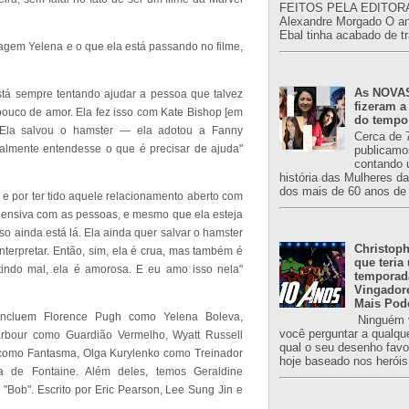
FEITOS PELA EDITORA
Alexandre Morgado O an
Ebal tinha acabado de tr
gem Yelena e o que ela está passando no filme,
As NOVAS
tá sempre tentando ajudar a pessoa que talvez
fizeram a
 pouco de amor. Ela fez isso com Kate Bishop [em
do tempo
. Ela salvou o hamster — ela adotou a Fanny
Cerca de 
lmente entendesse o que é precisar de ajuda"
publicamo
contando 
história das Mulheres d
dos mais de 60 anos de 
e por ter tido aquele relacionamento aberto com
reensiva com as pessoas, e mesmo que ela esteja
so ainda está lá. Ela ainda quer salvar o hamster
Christoph
interpretar. Então, sim, ela é crua, mas também é
que teria
ndo mal, ela é amorosa. E eu amo isso nela"
temporad
Vingador
Mais Pod
ncluem Florence Pugh como Yelena Boleva,
Ninguém v
você perguntar a qualqu
rbour como Guardião Vermelho, Wyatt Russell
qual o seu desenho favori
omo Fantasma, Olga Kurylenko como Treinador
hoje baseado nos heróis
ra de Fontaine. Além deles, temos Geraldine
Bob". Escrito por Eric Pearson, Lee Sung Jin e