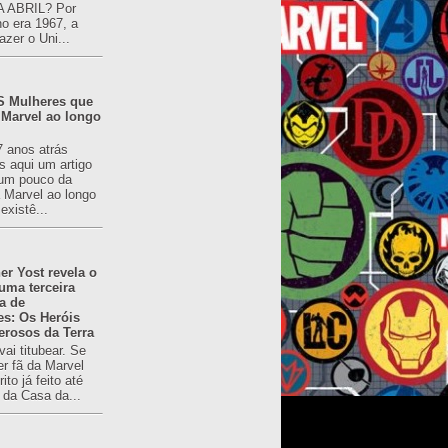
 ABRIL? Por
o era 1967, a
azer o Uni...
 Mulheres que
 Marvel ao longo
7 anos atrás
s aqui um artigo
um pouco da
a Marvel ao longo
existê...
er Yost revela o
 uma terceira
a de
es: Os Heróis
erosos da Terra
ai titubear. Se
er fã da Marvel
to já feito até
 da Casa da...