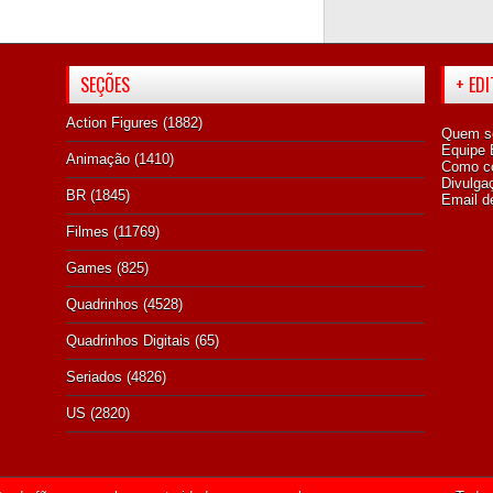
SEÇÕES
+ ED
Action Figures
(1882)
Quem s
Equipe E
Animação
(1410)
Como co
Divulga
BR
(1845)
Email d
Filmes
(11769)
Games
(825)
Quadrinhos
(4528)
Quadrinhos Digitais
(65)
Seriados
(4826)
US
(2820)