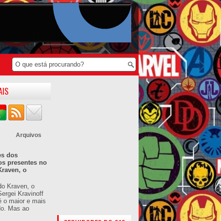
AIS
Arquivos
es dos
os presentes no
Kraven, o
do Kraven, o
ergei Kravinoff
é o maior e mais
do. Mas ao