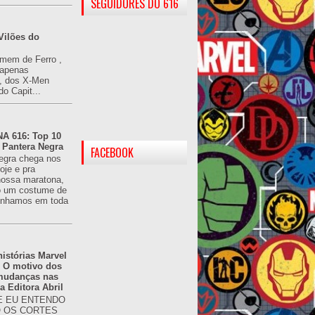
SEGUIDORES DO 616
Vilões do
omem de Ferro ,
(apenas
), dos X-Men
do Capit...
 616: Top 10
 Pantera Negra
FACEBOOK
egra chega nos
oje e pra
ossa maratona,
o um costume de
tínhamos em toda
istórias Marvel
: O motivo dos
 mudanças nas
da Editora Abril
 EU ENTENDO
O OS CORTES