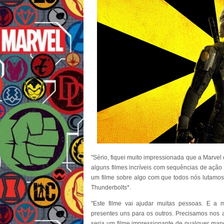
"Sério, fiquei muito impressionada que a Marvel 
alguns filmes incríveis com sequências de ação 
um filme sobre algo com que todos nós lutamos
Thunderbolts*.
"Este filme vai ajudar muitas pessoas. E a
presentes uns para os outros. Precisamos nos a
seria um filme impressionante de qualquer manei