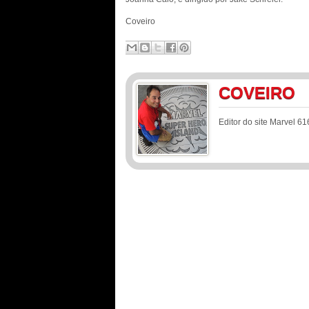
Coveiro
COVEIRO
Editor do site Marvel 61