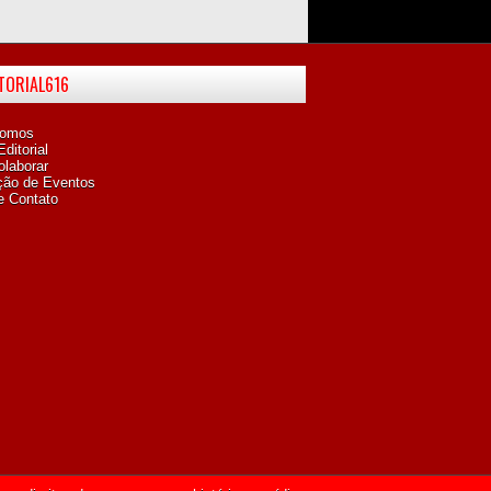
ITORIAL616
omos
ditorial
laborar
ção de Eventos
e Contato