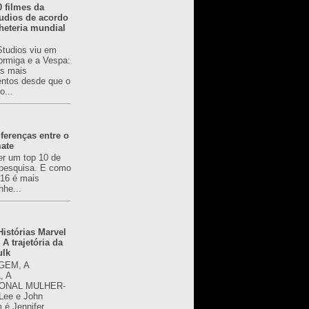
0 filmes da
udios de acordo
heteria mundial
Studios viu em
rmiga e a Vespa:
s mais
ntos desde que o
o...
ferenças entre o
mate
er um top 10 de
pesquisa. E como
616 é mais
nhe...
istórias Marvel
 A trajetória da
ulk
GEM, A
, A
ONAL MULHER-
 Lee e John
é Jennifer