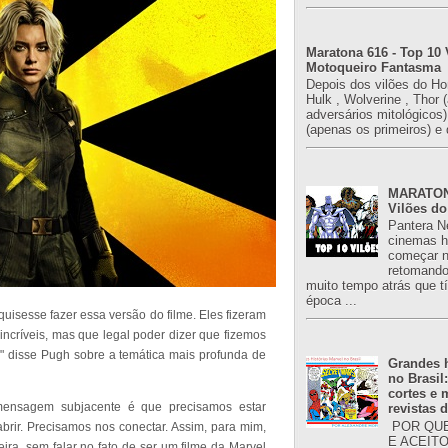
Maratona 616 - Top 10 
Motoqueiro Fantasma
Depois dos vilões do H
Hulk , Wolverine , Thor 
adversários mitológicos
(apenas os primeiros) e 
MARATONA
Vilões do
Pantera N
cinemas h
começar n
retomand
muito tempo atrás que 
época ...
quisesse fazer essa versão do filme. Eles fizeram
incríveis, mas que legal poder dizer que fizemos
" disse Pugh sobre a temática mais profunda de
Grandes h
no Brasil
cortes e
 mensagem subjacente é que precisamos estar
revistas 
POR QUE
brir. Precisamos nos conectar. Assim, para mim,
E ACEIT
ra, sem falar no fato de ser um filme da Marvel