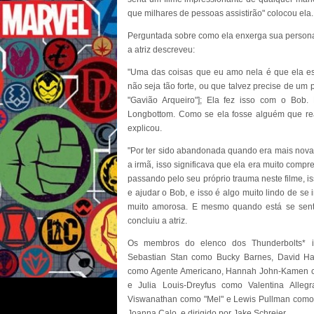
que milhares de pessoas assistirão" colocou ela.
Perguntada sobre como ela enxerga sua persona
a atriz descreveu:
"Uma das coisas que eu amo nela é que ela es
não seja tão forte, ou que talvez precise de um
"Gavião Arqueiro"]; Ela fez isso com o Bob
Longbottom. Como se ela fosse alguém que rea
explicou.
"Por ter sido abandonada quando era mais nova 
a irmã, isso significava que ela era muito comp
passando pelo seu próprio trauma neste filme, is
e ajudar o Bob, e isso é algo muito lindo de se 
muito amorosa. E mesmo quando está se senti
concluiu a atriz.
Os membros do elenco dos Thunderbolts* i
Sebastian Stan como Bucky Barnes, David Ha
como Agente Americano, Hannah John-Kamen c
e Julia Louis-Dreyfus como Valentina Alleg
Viswanathan como "Mel" e Lewis Pullman como "
Joanna Calo, e dirigido por Jake Schreier.