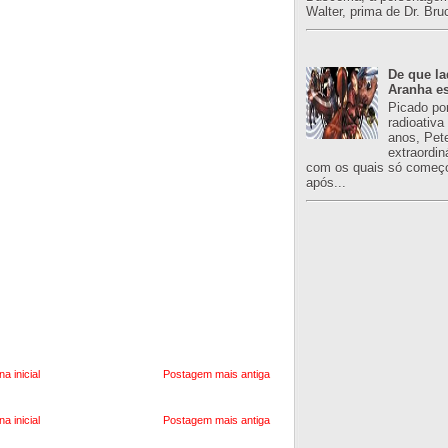
Walter, prima de Dr. Bru
De que l
Aranha es
Picado po
radioativa
anos, Pet
extraordin
com os quais só começo
após...
na inicial
Postagem mais antiga
na inicial
Postagem mais antiga