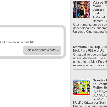
Veja os 3
Marvel St
com a bil
total
A Marvel 
Homem-Fo
Quantumania um de seu
decepcionantes lançame
Universo Cinematográfic
6 e Editor do Inominata 616.
Maratona 616: Top10 di
Leia mais sobre o autor »
Nick Fury 616 e o Ulti
O mais divertido em faz
nossa Maratona616 é a 
a história do Nick Fury 
extensa, e bem mais co
Grandes H
no Brasil:
Mulher-H
A SELVA
SENSUAL
SENSACI
HULK . Criada por Stan
Buscema, a personagem 