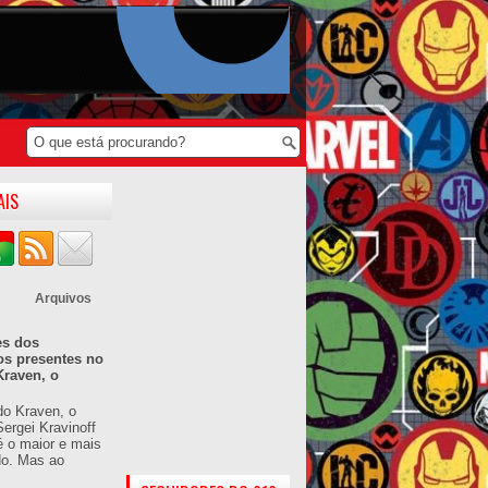
AIS
Arquivos
es dos
os presentes no
Kraven, o
do Kraven, o
ergei Kravinoff
é o maior e mais
do. Mas ao