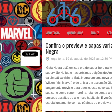
MARVEL616
QUADRINHOS
FILMES
SÉR
Confira o preview e capas vari
Negra
terça-feira, 19 de agosto de 2025 às 12:30 P
Gata Negra está em sua era de super-heroína! 
supervilão Hellgate nas próximas edições de Am
da simpática vizinha Gata Negra em uma nova sér
Wilson (Ms. Marvel) e do artista em ascensão G
lançamento previsto para agosto, este novo cap
sua sorte como super-heroína, lutando contra a
em seus assaltos de alto risco habituais. E você
estreia juntamente com as páginas de preview a 