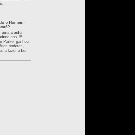
o...
ado o Homem-
tará?
r uma aranha
 ainda aos 15
er Parker ganhou
ários poderes,
u a fazer o bem