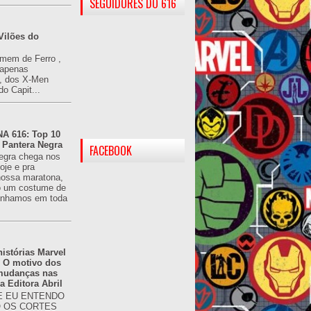
SEGUIDORES DO 616
Vilões do
omem de Ferro ,
(apenas
), dos X-Men
do Capit...
 616: Top 10
 Pantera Negra
FACEBOOK
egra chega nos
oje e pra
ossa maratona,
o um costume de
tínhamos em toda
istórias Marvel
: O motivo dos
 mudanças nas
da Editora Abril
 EU ENTENDO
O OS CORTES