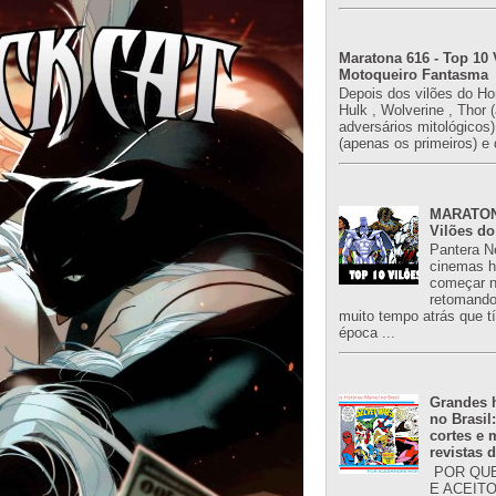
Maratona 616 - Top 10 
Motoqueiro Fantasma
Depois dos vilões do H
Hulk , Wolverine , Thor 
adversários mitológicos
(apenas os primeiros) e 
MARATONA
Vilões do
Pantera N
cinemas h
começar n
retomand
muito tempo atrás que 
época ...
Grandes h
no Brasil
cortes e
revistas 
POR QUE
E ACEIT