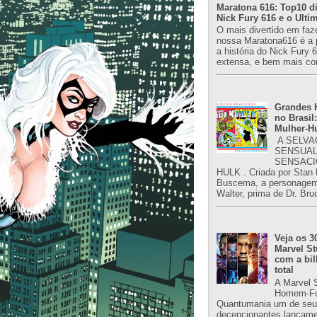
Maratona 616: Top10 di
Nick Fury 616 e o Ulti
O mais divertido em faz
nossa Maratona616 é a 
a história do Nick Fury 
extensa, e bem mais co
Grandes H
no Brasil:
Mulher-H
A SELVA
SENSUAL
SENSACI
HULK . Criada por Stan
Buscema, a personagem 
Walter, prima de Dr. Bru
Veja os 3
Marvel St
com a bil
total
A Marvel 
Homem-Fo
Quantumania um de seu
decepcionantes lançame