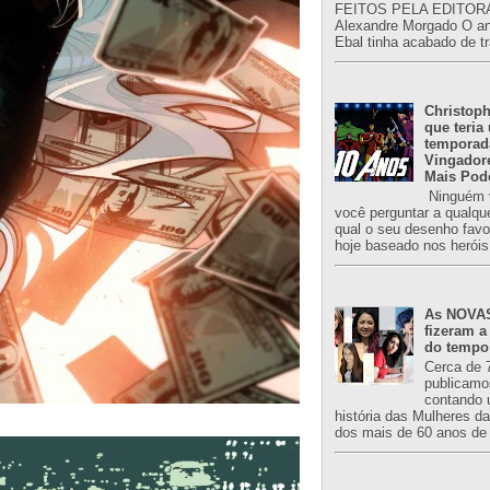
FEITOS PELA EDITORA
Alexandre Morgado O an
Ebal tinha acabado de tr
Christoph
que teria
temporad
Vingador
Mais Pod
Ninguém v
você perguntar a qualqu
qual o seu desenho favori
hoje baseado nos heróis
As NOVAS
fizeram a
do tempo
Cerca de 
publicamo
contando 
história das Mulheres d
dos mais de 60 anos de 