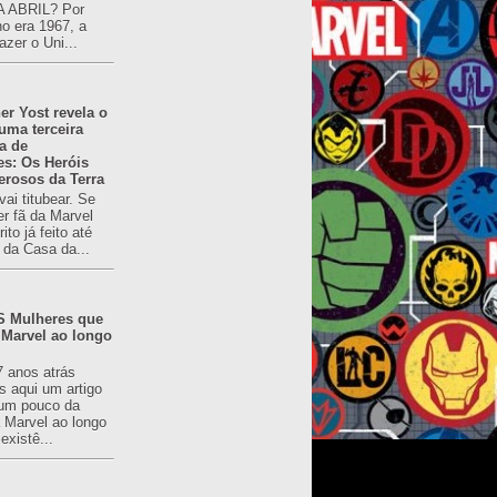
 ABRIL? Por
o era 1967, a
azer o Uni...
er Yost revela o
 uma terceira
a de
es: Os Heróis
erosos da Terra
ai titubear. Se
er fã da Marvel
to já feito até
 da Casa da...
 Mulheres que
 Marvel ao longo
7 anos atrás
s aqui um artigo
um pouco da
a Marvel ao longo
existê...