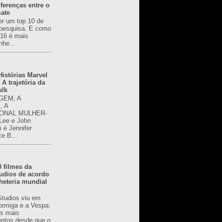
ferenças entre o
mate
er um top 10 de
pesquisa. E como
616 é mais
nhe...
istórias Marvel
 A trajetória da
ulk
GEM, A
, A
ONAL MULHER-
 Lee e John
é Jennifer
ce B...
0 filmes da
udios de acordo
heteria mundial
Studios viu em
rmiga e a Vespa:
s mais
ntos desde que o