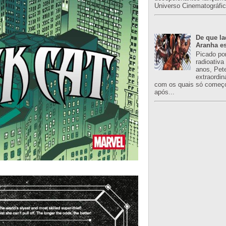
Universo Cinematográfic
De que l
Aranha es
Picado po
radioativa
anos, Pet
extraordin
com os quais só começo
após...