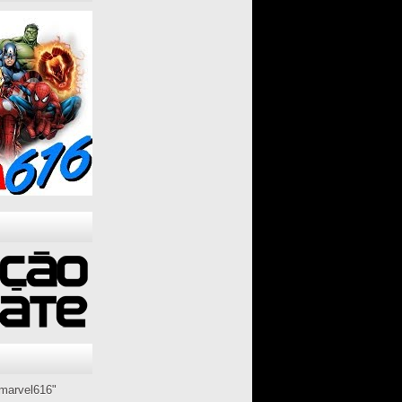
marvel616"