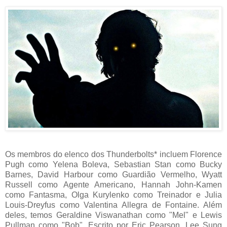
Os membros do elenco dos Thunderbolts* incluem Florence
Pugh como Yelena Boleva, Sebastian Stan como Bucky
Barnes, David Harbour como Guardião Vermelho, Wyatt
Russell como Agente Americano, Hannah John-Kamen
como Fantasma, Olga Kurylenko como Treinador e Julia
Louis-Dreyfus como Valentina Allegra de Fontaine. Além
deles, temos Geraldine Viswanathan como "Mel" e Lewis
Pullman como "Bob". Escrito por Eric Pearson, Lee Sung