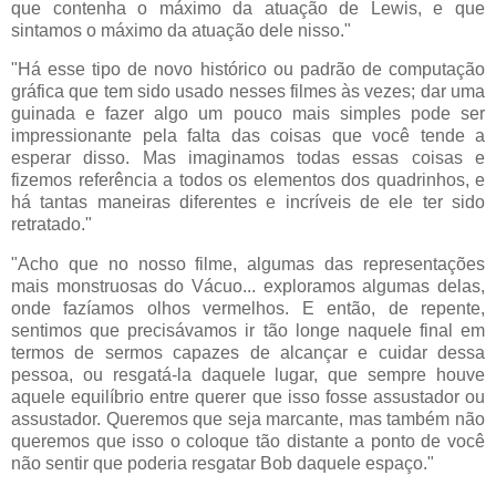
que contenha o máximo da atuação de Lewis, e que
sintamos o máximo da atuação dele nisso."
"Há esse tipo de novo histórico ou padrão de computação
gráfica que tem sido usado nesses filmes às vezes; dar uma
guinada e fazer algo um pouco mais simples pode ser
impressionante pela falta das coisas que você tende a
esperar disso. Mas imaginamos todas essas coisas e
fizemos referência a todos os elementos dos quadrinhos, e
há tantas maneiras diferentes e incríveis de ele ter sido
retratado."
"Acho que no nosso filme, algumas das representações
mais monstruosas do Vácuo... exploramos algumas delas,
onde fazíamos olhos vermelhos. E então, de repente,
sentimos que precisávamos ir tão longe naquele final em
termos de sermos capazes de alcançar e cuidar dessa
pessoa, ou resgatá-la daquele lugar, que sempre houve
aquele equilíbrio entre querer que isso fosse assustador ou
assustador. Queremos que seja marcante, mas também não
queremos que isso o coloque tão distante a ponto de você
não sentir que poderia resgatar Bob daquele espaço."