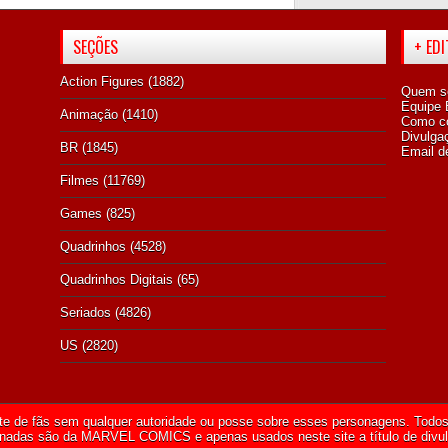
SEÇÕES
+ ED
Action Figures
(1882)
Quem s
Equipe E
Animação
(1410)
Como co
Divulga
BR
(1845)
Email d
Filmes
(11769)
Games
(825)
Quadrinhos
(4528)
Quadrinhos Digitais
(65)
Seriados
(4826)
US
(2820)
te de fãs sem qualquer autoridade ou posse sobre esses personagens. Todos 
onadas são da
MARVEL COMICS
e apenas usados neste site a título de divu