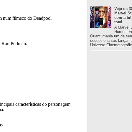
Veja os 3
Marvel St
com a bil
total
A Marvel 
Homem-Fo
Quantumania um de seu
decepcionantes lançame
Universo Cinematográfic