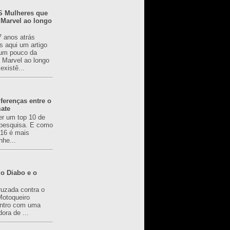
 Mulheres que
 Marvel ao longo
7 anos atrás
s aqui um artigo
um pouco da
a Marvel ao longo
existê...
ferenças entre o
mate
er um top 10 de
pesquisa. E como
616 é mais
nhe...
o Diabo e o
ruzada contra o
Motoqueiro
ntro com uma
ora de ...