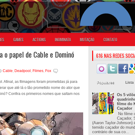
IES
GAMES
ACTIONS
INOMINATA
MUTAÇÃO
CONTATO
 o papel de Cable e Dominó
616 NAS REDES SOCI
Cable
,
Deadpool
,
Filmes
,
Fox
 Afinal, as filmagens foram prometidas já para
Populares
Lista
rar que até lá o tão prometido nome do ator que
inó? Confira os primeiros nomes que saltam nos
Os 5 vilõ
quadrinh
filme do 
Caçador
No filme 
Caçador, S
(Aaron Taylor-Johnson) 
temido caçador do mun
contrário de sua co...