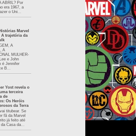
 ABRIL? Por
o era 1967, a
azer o Uni...
istórias Marvel
 A trajetória da
ulk
GEM, A
, A
ONAL MULHER-
 Lee e John
é Jennifer
ce B...
er Yost revela o
 uma terceira
a de
es: Os Heróis
erosos da Terra
ai titubear. Se
er fã da Marvel
to já feito até
 da Casa da...