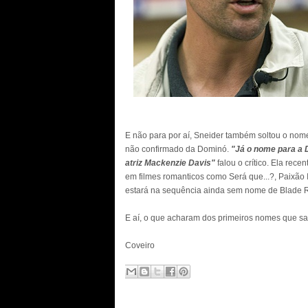
E não para por aí, Sneider também soltou o nome
não confirmado da Dominó.
"Já o nome para a 
atriz Mackenzie Davis"
falou o crítico. Ela re
em filmes romanticos como Será que...?, Paixã
estará na sequência ainda sem nome de Blade 
E aí, o que acharam dos primeiros nomes que s
Coveiro