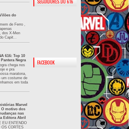
SEGUIDORES DO 616
Vilões do
omem de Ferro ,
(apenas
), dos X-Men
do Capit...
 616: Top 10
 Pantera Negra
FACEBOOK
egra chega nos
oje e pra
ossa maratona,
o um costume de
tínhamos em toda
istórias Marvel
: O motivo dos
 mudanças nas
da Editora Abril
 EU ENTENDO
O OS CORTES