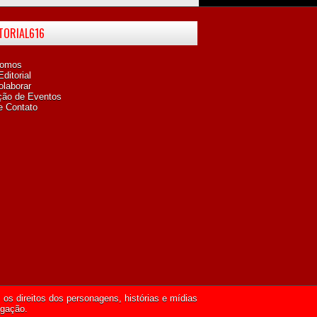
ITORIAL616
omos
ditorial
laborar
ção de Eventos
e Contato
os direitos dos personagens, histórias e mídias
lgação.