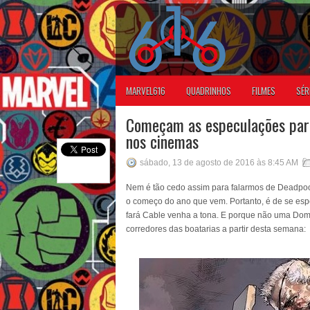
MARVEL616
QUADRINHOS
FILMES
SÉR
Começam as especulações para
nos cinemas
sábado, 13 de agosto de 2016 às 8:45 AM
Nem é tão cedo assim para falarmos de Deadpool.
o começo do ano que vem. Portanto, é de se espe
fará Cable venha a tona. E porque não uma Dom
corredores das boatarias a partir desta semana: