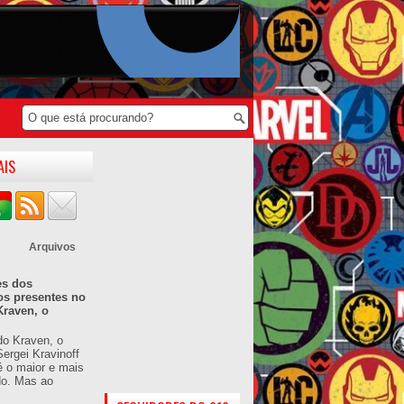
AIS
Arquivos
es dos
os presentes no
Kraven, o
do Kraven, o
ergei Kravinoff
é o maior e mais
do. Mas ao