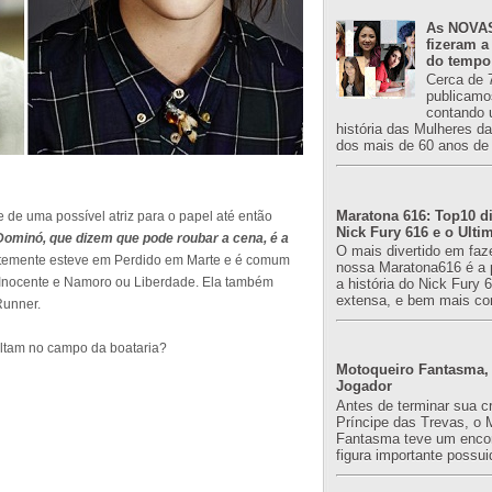
As NOVAS
fizeram a
do tempo
Cerca de 
publicamo
contando 
história das Mulheres d
dos mais de 60 anos de 
Maratona 616: Top10 di
 de uma possível atriz para o papel até então
Nick Fury 616 e o Ulti
Dominó, que dizem que pode roubar a cena, é a
O mais divertido em faz
centemente esteve em Perdido em Marte e é comum
nossa Maratona616 é a 
o Inocente e Namoro ou Liberdade. Ela também
a história do Nick Fury 
extensa, e bem mais co
Runner.
altam no campo da boataria?
Motoqueiro Fantasma, 
Jogador
Antes de terminar sua c
Príncipe das Trevas, o 
Fantasma teve um enco
figura importante possuid