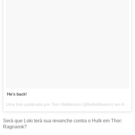
He's back!
Uma foto publicada por Tom Hiddleston (@twhiddleston) em
Ago 9, 2016 às 6:19 PDT
Será que Loki terá sua revanche contra o Hulk em Thor:
Ragnarok?