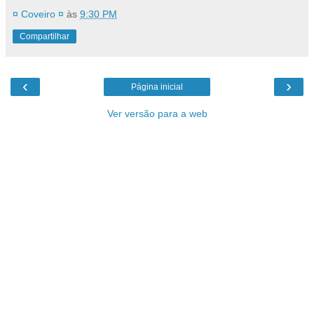
¤ Coveiro ¤
às
9:30 PM
Compartilhar
‹
›
Página inicial
Ver versão para a web