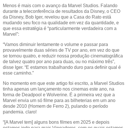
Menos é mais com o avanço da Marvel Studios. Falando
durante a teleconferência de resultados da Disney, o CEO
da Disney, Bob Iger, revelou que a Casa do Rato está
mudando seu foco na qualidade em vez da quantidade, e
que essa estratégia é “particularmente verdadeira com a
Marvel”:
“Vamos diminuir lentamente o volume e passar para
provavelmente duas séries de TV por ano, em vez do que
se tornou quatro, e reduzir nossa produção cinematográfica
de talvez quatro por ano para duas, ou no máximo três”,
disse Iger. “E estamos trabalhando duro para definir qual é
esse caminho.”
No momento em que este artigo foi escrito, a Marvel Studios
tinha apenas um lançamento nos cinemas este ano, na
forma de Deadpool e Wolverine. É a primeira vez que a
Marvel envia um só filme para as bilheterias em um ano
desde 2010 (Homem de Ferro 2), pulando o período
pandemia. claro!
“[A Marvel tem] alguns bons filmes em 2025 e depois
estamos indo para mais Vingadores, com os quais estamos