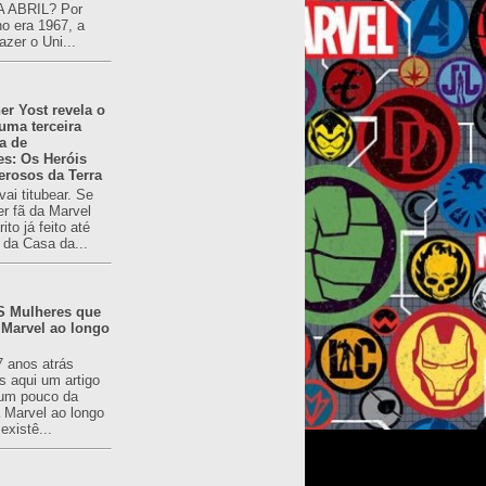
 ABRIL? Por
o era 1967, a
azer o Uni...
er Yost revela o
 uma terceira
a de
es: Os Heróis
erosos da Terra
ai titubear. Se
er fã da Marvel
to já feito até
 da Casa da...
 Mulheres que
 Marvel ao longo
7 anos atrás
s aqui um artigo
um pouco da
a Marvel ao longo
existê...