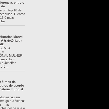
ferenças entre o
mate
er um top 10 de
pesquisa. E como
616 é mais
nhe...
istórias Marvel
 A trajetória da
ulk
GEM, A
, A
ONAL MULHER-
 Lee e John
é Jennifer
ce B...
0 filmes da
udios de acordo
heteria mundial
Studios viu em
rmiga e a Vespa:
s mais
ntos desde que o