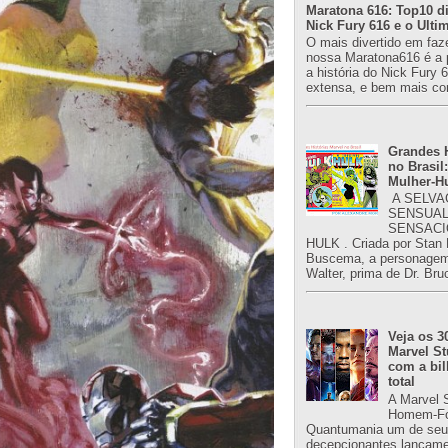
Maratona 616: Top10 di
Nick Fury 616 e o Ulti
O mais divertido em faz
nossa Maratona616 é a 
a história do Nick Fury 
extensa, e bem mais co
Grandes H
no Brasil:
Mulher-H
A SELVA
SENSUAL
SENSACI
HULK . Criada por Stan
Buscema, a personagem 
Walter, prima de Dr. Bru
Veja os 3
Marvel St
com a bil
total
A Marvel 
Homem-Fo
Quantumania um de seu
decepcionantes lançame