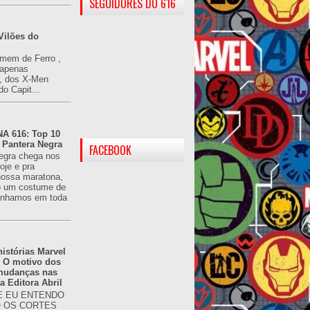
SEGUIDORES DO 616
Vilões do
omem de Ferro ,
(apenas
), dos X-Men
do Capit...
 616: Top 10
 Pantera Negra
FACEBOOK
egra chega nos
oje e pra
ossa maratona,
o um costume de
tínhamos em toda
istórias Marvel
: O motivo dos
 mudanças nas
da Editora Abril
 EU ENTENDO
O OS CORTES