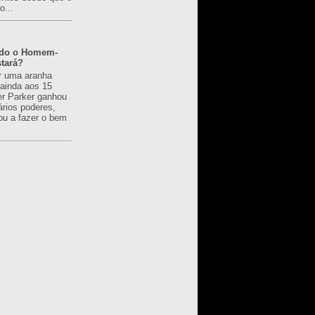
o...
ado o Homem-
tará?
r uma aranha
 ainda aos 15
er Parker ganhou
ários poderes,
u a fazer o bem