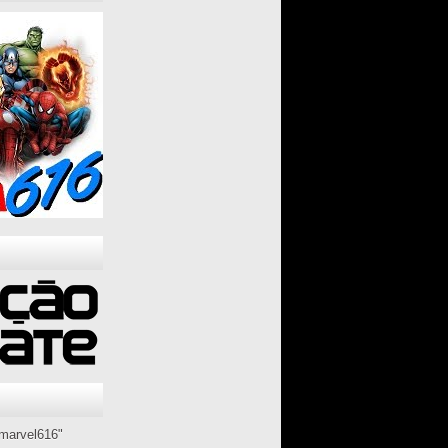
marvel616"