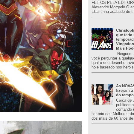
FEITOS PELA EDITORA
Alexandre Morgado O an
Ebal tinha acabado de tr
Christoph
que teria
temporad
Vingador
Mais Pod
Ninguém v
você perguntar a qualqu
qual o seu desenho favori
hoje baseado nos heróis
As NOVAS
fizeram a
do tempo
Cerca de 
publicamo
contando 
história das Mulheres d
dos mais de 60 anos de 