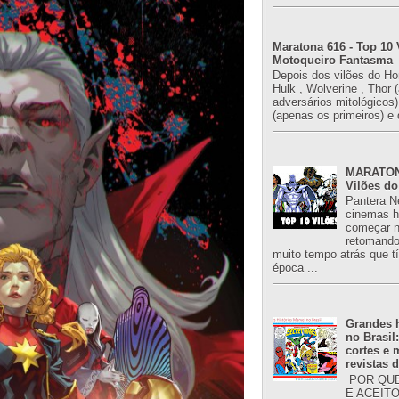
Maratona 616 - Top 10 
Motoqueiro Fantasma
Depois dos vilões do H
Hulk , Wolverine , Thor 
adversários mitológicos
(apenas os primeiros) e 
MARATONA
Vilões do
Pantera N
cinemas h
começar n
retomand
muito tempo atrás que 
época ...
Grandes h
no Brasil
cortes e
revistas 
POR QUE
E ACEIT