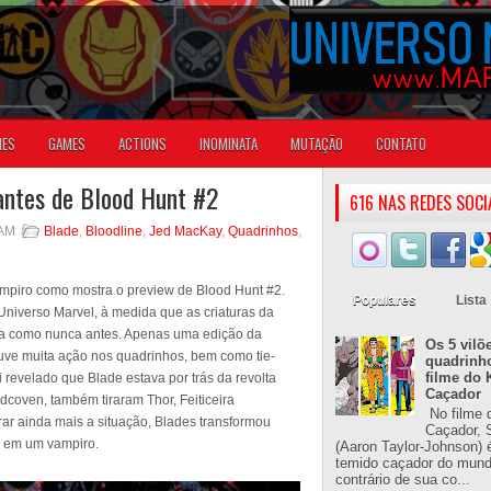
IES
GAMES
ACTIONS
INOMINATA
MUTAÇÃO
CONTATO
iantes de Blood Hunt #2
616 NAS REDES SOCI
 AM
Blade
,
Bloodline
,
Jed MacKay
,
Quadrinhos
,
piro como mostra o preview de Blood Hunt #2.
Populares
Lista
niverso Marvel, à medida que as criaturas da
va como nunca antes. Apenas uma edição da
Os 5 vilõ
houve muita ação nos quadrinhos, bem como tie-
quadrinh
filme do 
i revelado que Blade estava por trás da revolta
Caçador
coven, também tiraram Thor, Feiticeira
No filme 
rar ainda mais a situação, Blades transformou
Caçador, S
 em um vampiro.
(Aaron Taylor-Johnson) 
temido caçador do mun
contrário de sua co...