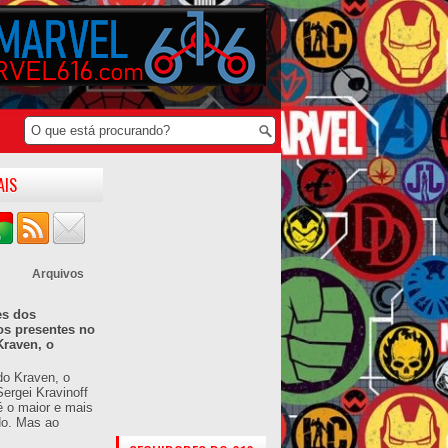
AIS
Arquivos
es dos
os presentes no
Kraven, o
do Kraven, o
ergei Kravinoff
é o maior e mais
do. Mas ao