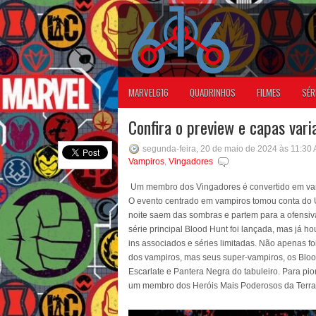
MARVEL616
QUADRINHOS
FILMES
SÉR
Confira o preview e capas var
segunda-feira, 20 de maio de 2024 às 11:30
Vampiros
,
Vingadores
Um membro dos Vingadores é convertido em vam
O evento centrado em vampiros tomou conta do U
noite saem das sombras e partem para a ofensi
série principal Blood Hunt foi lançada, mas já 
ins associados e séries limitadas. Não apenas fo
dos vampiros, mas seus super-vampiros, os Blood
Escarlate e Pantera Negra do tabuleiro. Para pio
um membro dos Heróis Mais Poderosos da Terra