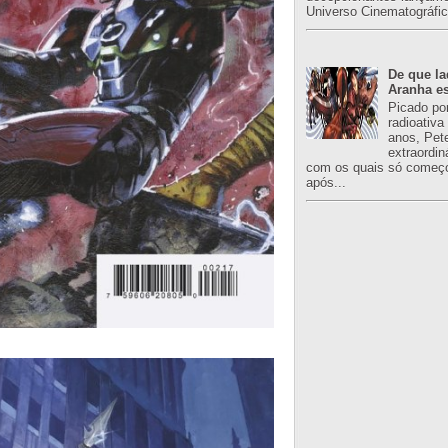
Universo Cinematográfic
De que l
Aranha es
Picado po
radioativa
anos, Pet
extraordin
com os quais só começo
após...