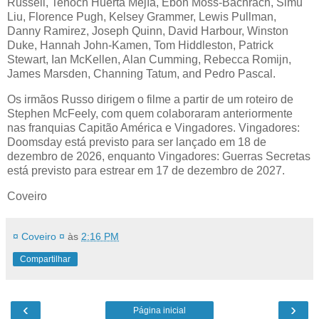
Russell, Tenoch Huerta Mejía, Ebon Moss-Bachrach, Simu
Liu, Florence Pugh, Kelsey Grammer, Lewis Pullman,
Danny Ramirez, Joseph Quinn, David Harbour, Winston
Duke, Hannah John-Kamen, Tom Hiddleston, Patrick
Stewart, Ian McKellen, Alan Cumming, Rebecca Romijn,
James Marsden, Channing Tatum, and Pedro Pascal.
Os irmãos Russo dirigem o filme a partir de um roteiro de
Stephen McFeely, com quem colaboraram anteriormente
nas franquias Capitão América e Vingadores. Vingadores:
Doomsday está previsto para ser lançado em 18 de
dezembro de 2026, enquanto Vingadores: Guerras Secretas
está previsto para estrear em 17 de dezembro de 2027.
Coveiro
¤ Coveiro ¤
às
2:16 PM
Compartilhar
‹
›
Página inicial