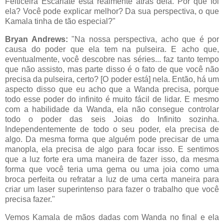
Feiticeira Escarlate está realmente atrás dela. Por que foi
ela? Você pode explicar melhor? Da sua perspectiva, o que
Kamala tinha de tão especial?"
Bryan Andrews:
"Na nossa perspectiva, acho que é por
causa do poder que ela tem na pulseira. E acho que,
eventualmente, você descobre nas séries... faz tanto tempo
que não assisto, mas parte disso é o fato de que você não
precisa da pulseira, certo? [O poder está] nela. Então, há um
aspecto disso que eu acho que a Wanda precisa, porque
todo esse poder do infinito é muito fácil de lidar. E mesmo
com a habilidade da Wanda, ela não consegue controlar
todo o poder das seis Joias do Infinito sozinha.
Independentemente de todo o seu poder, ela precisa de
algo. Da mesma forma que alguém pode precisar de uma
manopla, ela precisa de algo para focar isso. E sentimos
que a luz forte era uma maneira de fazer isso, da mesma
forma que você teria uma gema ou uma joia como uma
broca perfeita ou refratar a luz de uma certa maneira para
criar um laser superintenso para fazer o trabalho que você
precisa fazer."
Vemos Kamala de mãos dadas com Wanda no final e ela