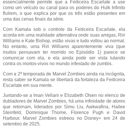
essencialmente permite que a Feiticeira Escarlate a use
como um veículo ou canal para os poderes do Hulk Infinito
fluírem, o que explica por que os três estão presentes em
uma das cenas finais da série.
Com Kamala sob o controle da Feiticeira Escarlate, ela
acorda em uma realidade alternativa onde suas amigas, Riri
Williams e Kate Bishop, estão vivas e tudo voltou ao normal.
No entanto, uma Riri Williams aparentemente viva (que
muitos pensavam ter morrido no Episódio 1) parece se
comunicar com ela, e ela ainda pode ser vista lutando
contra os mortos-vivos no mundo infestado de zumbis.
Com a 2ª temporada de Marvel Zombies ainda na incógnita,
resta saber se Kamala se libertará da fortaleza da Feiticeira
Escarlate em sua mente.
Juntando-se a Iman Vellani e Elizabeth Olsen no elenco de
dubladores de Marvel Zombies, há uma infinidade de atores
que retornam, liderados por Simu Liu, Awkwafina, Hailee
Steinfeld, Dominique Thorne, Florence Pugh e David
Harbour. Marvel Zombies estreou no Disney+ em 24 de
setembro de 2025.