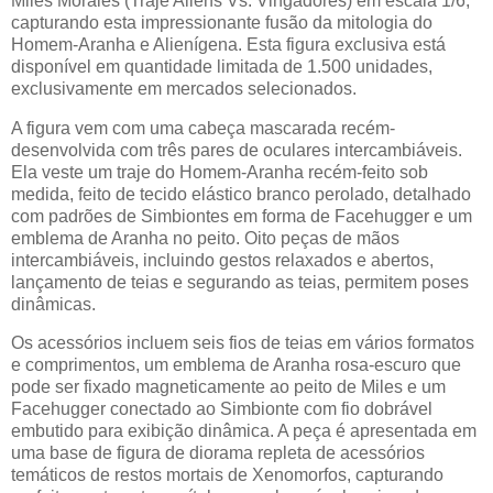
Miles Morales (Traje Aliens Vs. Vingadores) em escala 1/6,
capturando esta impressionante fusão da mitologia do
Homem-Aranha e Alienígena. Esta figura exclusiva está
disponível em quantidade limitada de 1.500 unidades,
exclusivamente em mercados selecionados.
A figura vem com uma cabeça mascarada recém-
desenvolvida com três pares de oculares intercambiáveis.
Ela veste um traje do Homem-Aranha recém-feito sob
medida, feito de tecido elástico branco perolado, detalhado
com padrões de Simbiontes em forma de Facehugger e um
emblema de Aranha no peito. Oito peças de mãos
intercambiáveis, incluindo gestos relaxados e abertos,
lançamento de teias e segurando as teias, permitem poses
dinâmicas.
Os acessórios incluem seis fios de teias em vários formatos
e comprimentos, um emblema de Aranha rosa-escuro que
pode ser fixado magneticamente ao peito de Miles e um
Facehugger conectado ao Simbionte com fio dobrável
embutido para exibição dinâmica. A peça é apresentada em
uma base de figura de diorama repleta de acessórios
temáticos de restos mortais de Xenomorfos, capturando