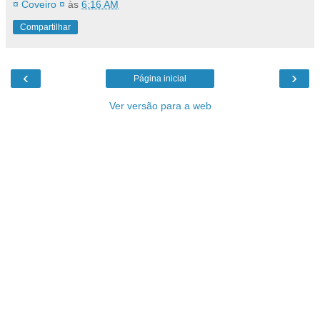
¤ Coveiro ¤
às
6:16 AM
Compartilhar
‹
›
Página inicial
Ver versão para a web