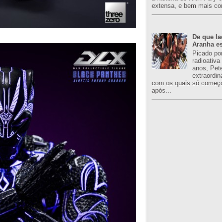
extensa, e bem mais co
De que l
Aranha es
Picado po
radioativa
anos, Pet
extraordin
com os quais só começo
após...