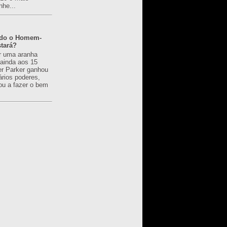
nhe...
ado o Homem-
tará?
r uma aranha
 ainda aos 15
er Parker ganhou
ários poderes,
u a fazer o bem