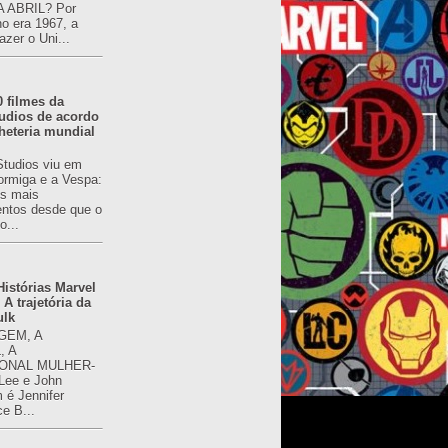
 ABRIL? Por
o era 1967, a
azer o Uni...
0 filmes da
udios de acordo
heteria mundial
Studios viu em
rmiga e a Vespa:
s mais
ntos desde que o
o...
istórias Marvel
 A trajetória da
ulk
GEM, A
, A
ONAL MULHER-
 Lee e John
é Jennifer
ce B...