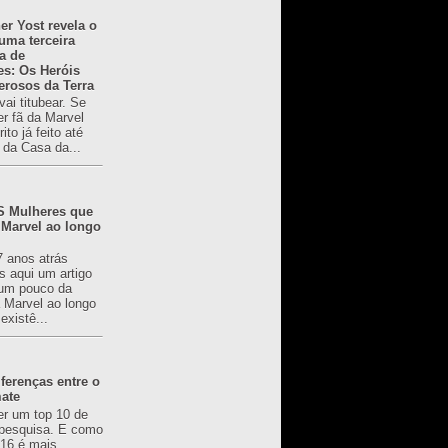
er Yost revela o
 uma terceira
a de
es: Os Heróis
erosos da Terra
ai titubear. Se
er fã da Marvel
to já feito até
 da Casa da...
 Mulheres que
 Marvel ao longo
7 anos atrás
s aqui um artigo
um pouco da
a Marvel ao longo
existê...
ferenças entre o
mate
er um top 10 de
pesquisa. E como
616 é mais