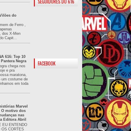
SEGUIDORES DO 616
Vilões do
omem de Ferro ,
(apenas
), dos X-Men
do Capit...
 616: Top 10
 Pantera Negra
FACEBOOK
egra chega nos
oje e pra
ossa maratona,
o um costume de
tínhamos em toda
istórias Marvel
: O motivo dos
 mudanças nas
da Editora Abril
 EU ENTENDO
O OS CORTES