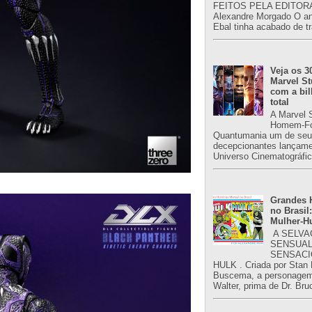
FEITOS PELA EDITORA
Alexandre Morgado O an
Ebal tinha acabado de tr
Veja os 3
Marvel St
com a bil
total
A Marvel 
Homem-Fo
Quantumania um de seu
decepcionantes lançame
Universo Cinematográfic
Grandes H
no Brasil:
Mulher-H
A SELVA
SENSUAL
SENSACI
HULK . Criada por Stan
Buscema, a personagem 
Walter, prima de Dr. Bru