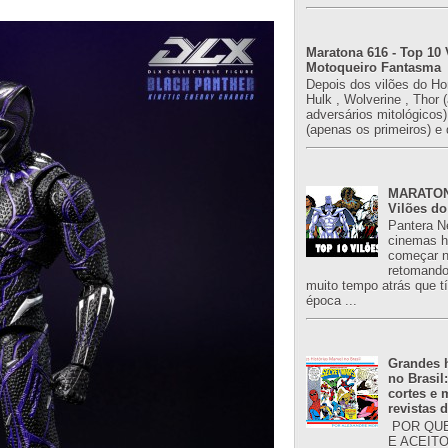
Maratona 616 - Top 10 
Motoqueiro Fantasma
Depois dos vilões do H
Hulk , Wolverine , Thor 
adversários mitológicos
(apenas os primeiros) e 
MARATONA
Vilões do
Pantera N
cinemas h
começar n
retomand
muito tempo atrás que 
época ...
Grandes h
no Brasil
cortes e
revistas 
POR QUE
E ACEIT