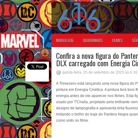
MARVEL616
QUADRINHOS
FILMES
SÉR
Confira a nova figura do Pante
DLX carregado com Energia Ci
quinta-feira, 25 de setembro de 2025 às 6:1
A Threezero está lançando uma nova figura do 
pintura em Energia Cinética. A pintura terá tons
energia antes de ele aparecer nos filmes. Esta fi
usado por T'Challa, projetado pela brilhante cien
designs de tampografia e apresenta tinta fluoresc
imitando o brilho do traje do Pantera Negra qua
como visto no filme.