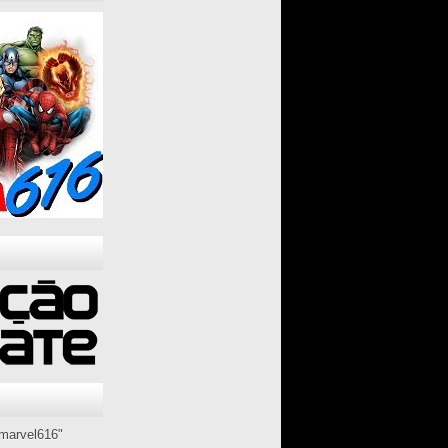
marvel616"