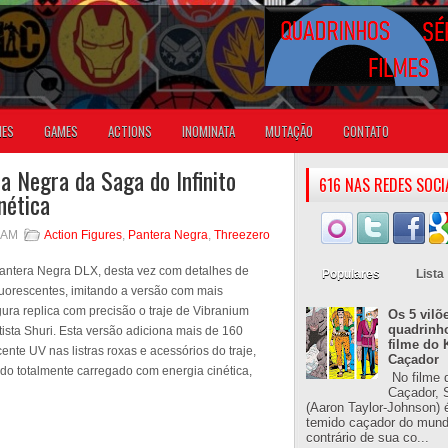
IES
GAMES
ACTIONS
INOMINATA
MUTAÇÃO
CONTATO
ra Negra da Saga do Infinito
616 NAS REDES SOCI
nética
6 AM
Action Figures
,
Pantera Negra
,
Threezero
Pantera Negra DLX, desta vez com detalhes de
Populares
Lista
 fluorescentes, imitando a versão com mais
gura replica com precisão o traje de Vibranium
Os 5 vilõ
quadrinh
tista Shuri. Esta versão adiciona mais de 160
filme do 
ente UV nas listras roxas e acessórios do traje,
Caçador
ndo totalmente carregado com energia cinética,
No filme 
Caçador, S
(Aaron Taylor-Johnson) 
temido caçador do mun
contrário de sua co...