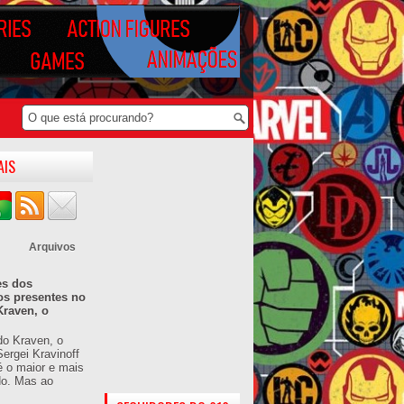
AIS
Arquivos
es dos
os presentes no
Kraven, o
do Kraven, o
ergei Kravinoff
é o maior e mais
do. Mas ao