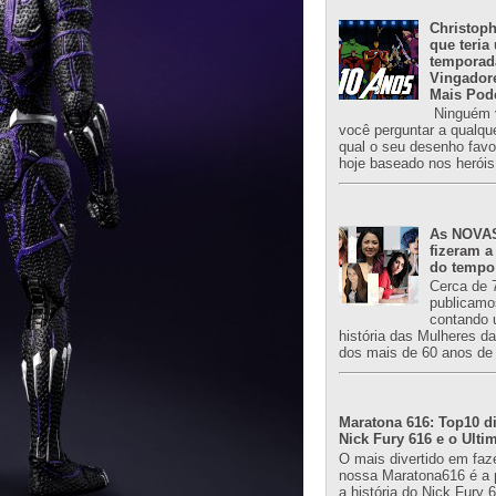
Christoph
que teria
temporad
Vingador
Mais Pod
Ninguém v
você perguntar a qualqu
qual o seu desenho favori
hoje baseado nos heróis
As NOVAS
fizeram a
do tempo
Cerca de 
publicamo
contando 
história das Mulheres d
dos mais de 60 anos de 
Maratona 616: Top10 di
Nick Fury 616 e o Ulti
O mais divertido em faz
nossa Maratona616 é a 
a história do Nick Fury 