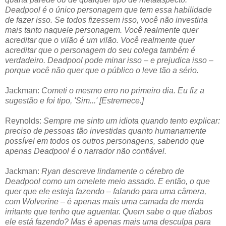
Deadpool é o único personagem que tem essa habilidade
de fazer isso. Se todos fizessem isso, você não investiria
mais tanto naquele personagem. Você realmente quer
acreditar que o vilão é um vilão. Você realmente quer
acreditar que o personagem do seu colega também é
verdadeiro. Deadpool pode minar isso – e prejudica isso –
porque você não quer que o público o leve tão a sério.
Jackman:
Cometi o mesmo erro no primeiro dia. Eu fiz a
sugestão e foi tipo, 'Sim...' [Estremece.]
Reynolds:
Sempre me sinto um idiota quando tento explicar:
preciso de pessoas tão investidas quanto humanamente
possível em todos os outros personagens, sabendo que
apenas Deadpool é o narrador não confiável.
Jackman:
Ryan descreve lindamente o cérebro de
Deadpool como um omelete meio assado. E então, o que
quer que ele esteja fazendo – falando para uma câmera,
com Wolverine – é apenas mais uma camada de merda
irritante que tenho que aguentar. Quem sabe o que diabos
ele está fazendo? Mas é apenas mais uma desculpa para