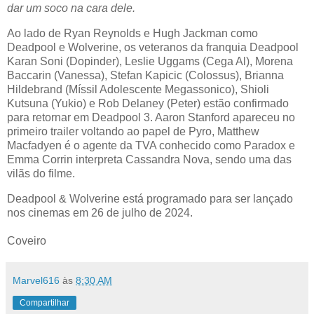
dar um soco na cara dele.
Ao lado de Ryan Reynolds e Hugh Jackman como
Deadpool e Wolverine, os veteranos da franquia Deadpool
Karan Soni (Dopinder), Leslie Uggams (Cega Al), Morena
Baccarin (Vanessa), Stefan Kapicic (Colossus), Brianna
Hildebrand (Míssil Adolescente Megassonico), Shioli
Kutsuna (Yukio) e Rob Delaney (Peter) estão confirmado
para retornar em Deadpool 3. Aaron Stanford apareceu no
primeiro trailer voltando ao papel de Pyro, Matthew
Macfadyen é o agente da TVA conhecido como Paradox e
Emma Corrin interpreta Cassandra Nova, sendo uma das
vilãs do filme.
Deadpool & Wolverine está programado para ser lançado
nos cinemas em 26 de julho de 2024.
Coveiro
Marvel616
às
8:30 AM
Compartilhar