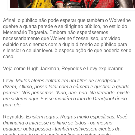
Afinal, o público não pode esperar que também o Wolverine
quebre a quarta parede e se dirigir ao público, no estilo do
Mercenário Tagarela. Embora não esperássemos
necessariamente que Wolverine fizesse isso, um vídeo
exibido nos cinemas com a dupla dizendo ao público para
silenciar o celular levou à especulação de que poderia ser o
caso.
Veja como Hugh Jackman, Reynolds e Levy explicaram:
Levy:
Muitos atores entram em um filme de Deadpool e
dizem, 'Ótimo, posso falar com a câmera e quebrar a quarta
parede.' Nós pensamos, 'Não, não, não. Na verdade, existe
um sistema aqui. E isso mantém o tom de Deadpool único
para ele.
Reynolds:
Existem regras. Regras muito específicas. Você
diminuiria o interesse no filme se todos - ou mesmo
qualquer outra pessoa - também estivessem cientes da
quarta parede ou de qualquer tipo de metaaspecto.