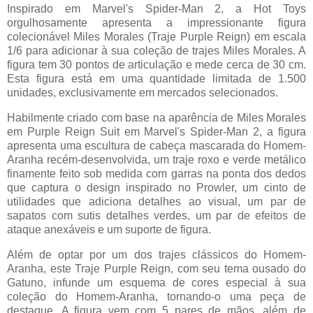
Inspirado em Marvel's Spider-Man 2, a Hot Toys
orgulhosamente apresenta a impressionante figura
colecionável Miles Morales (Traje Purple Reign) em escala
1/6 para adicionar à sua coleção de trajes Miles Morales. A
figura tem 30 pontos de articulação e mede cerca de 30 cm.
Esta figura está em uma quantidade limitada de 1.500
unidades, exclusivamente em mercados selecionados.
Habilmente criado com base na aparência de Miles Morales
em Purple Reign Suit em Marvel's Spider-Man 2, a figura
apresenta uma escultura de cabeça mascarada do Homem-
Aranha recém-desenvolvida, um traje roxo e verde metálico
finamente feito sob medida com garras na ponta dos dedos
que captura o design inspirado no Prowler, um cinto de
utilidades que adiciona detalhes ao visual, um par de
sapatos com sutis detalhes verdes, um par de efeitos de
ataque anexáveis ​​e um suporte de figura.
Além de optar por um dos trajes clássicos do Homem-
Aranha, este Traje Purple Reign, com seu tema ousado do
Gatuno, infunde um esquema de cores especial à sua
coleção do Homem-Aranha, tornando-o uma peça de
destaque. A figura vem com 5 pares de mãos, além de