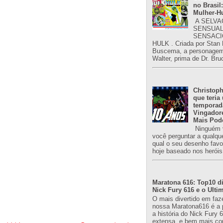
no Brasil:
Mulher-H
A SELVA
SENSUAL
SENSACI
HULK . Criada por Stan
Buscema, a personagem 
Walter, prima de Dr. Bru
Christoph
que teria
temporad
Vingador
Mais Pod
Ninguém v
você perguntar a qualqu
qual o seu desenho favori
hoje baseado nos heróis
Maratona 616: Top10 di
Nick Fury 616 e o Ulti
O mais divertido em faz
nossa Maratona616 é a 
a história do Nick Fury 
extensa, e bem mais co