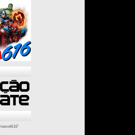
marvel616"