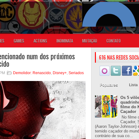
IES
GAMES
ACTIONS
INOMINATA
MUTAÇÃO
CONTATO
encionado num dos próximos
616 NAS REDES SOCI
cido
 PM
Demolidor: Renascido
,
Disney+
,
Seriados
Populares
Lista
Os 5 vilõ
quadrinh
filme do 
Caçador
No filme 
Caçador, S
(Aaron Taylor-Johnson) 
temido caçador do mun
contrário de sua co...