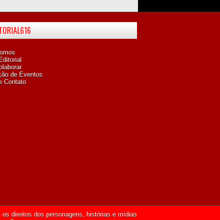
ITORIAL616
omos
ditorial
laborar
ção de Eventos
e Contato
os direitos dos personagens, histórias e mídias