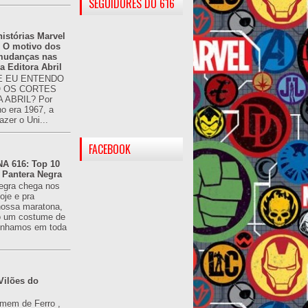
SEGUIDORES DO 616
istórias Marvel
: O motivo dos
 mudanças nas
da Editora Abril
 EU ENTENDO
O OS CORTES
 ABRIL? Por
o era 1967, a
azer o Uni...
FACEBOOK
 616: Top 10
 Pantera Negra
egra chega nos
oje e pra
ossa maratona,
o um costume de
tínhamos em toda
Vilões do
omem de Ferro ,