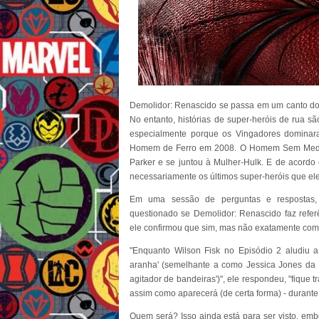
Demolidor: Renascido se passa em um canto do
No entanto, histórias de super-heróis de rua sã
especialmente porque os Vingadores dominar
Homem de Ferro em 2008. O Homem Sem Medo d
Parker e se juntou à Mulher-Hulk. E de acordo
necessariamente os últimos super-heróis que el
Em uma sessão de perguntas e respostas, 
questionado se Demolidor: Renascido faz refe
ele confirmou que sim, mas não exatamente com
"Enquanto Wilson Fisk no Episódio 2 aludiu
aranha' (semelhante a como Jessica Jones da Net
agitador de bandeiras')", ele respondeu, "fique 
assim como aparecerá (de certa forma) - durant
Quem será? Isso ainda está para ser visto, em