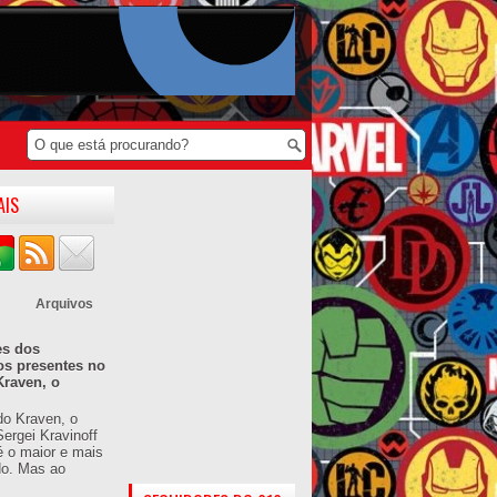
AIS
Arquivos
es dos
os presentes no
Kraven, o
do Kraven, o
ergei Kravinoff
é o maior e mais
do. Mas ao