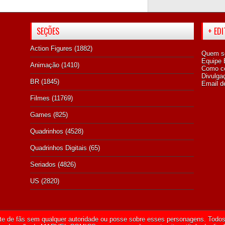
SEÇÕES
+ ED
Action Figures
(1882)
Quem s
Equipe E
Animação
(1410)
Como co
Divulga
BR
(1845)
Email d
Filmes
(11769)
Games
(825)
Quadrinhos
(4528)
Quadrinhos Digitais
(65)
Seriados
(4826)
US
(2820)
te de fãs sem qualquer autoridade ou posse sobre esses personagens. Todos 