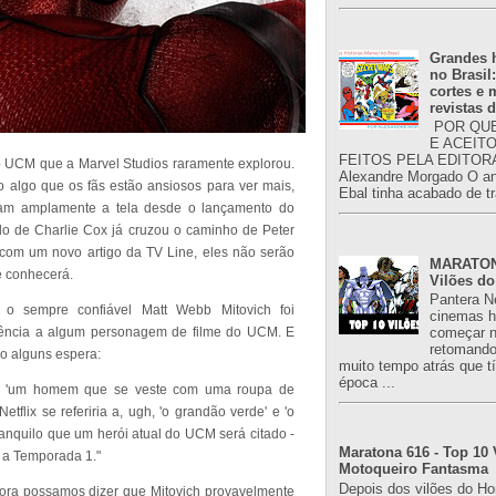
Grandes h
no Brasil
cortes e
revistas 
POR QUE
E ACEIT
FEITOS PELA EDITORA
 UCM que a Marvel Studios raramente explorou.
Alexandre Morgado O an
o algo que os fãs estão ansiosos para ver mais,
Ebal tinha acabado de tr
am amplamente a tela desde o lançamento do
e Charlie Cox já cruzou o caminho de Peter
 com um novo artigo da TV Line, eles não serão
MARATONA
e conhecerá.
Vilões do
Pantera N
o sempre confiável Matt Webb Mitovich foi
cinemas h
rência a algum personagem de filme do UCM. E
começar n
retomand
o alguns espera:
muito tempo atrás que 
época ...
 a 'um homem que se veste com uma roupa de
flix se referiria a, ugh, 'o grandão verde' e 'o
tranquilo que um herói atual do UCM será citado -
Maratona 616 - Top 10 
e a Temporada 1."
Motoqueiro Fantasma
Depois dos vilões do H
bora possamos dizer que Mitovich provavelmente