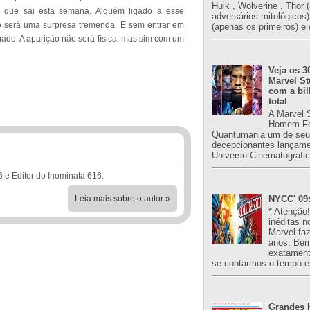
Hulk , Wolverine , Thor 
ie que sai esta semana. Alguém ligado a esse
adversários mitológicos
o será uma surpresa tremenda. E sem entrar em
(apenas os primeiros) e 
mado. A aparição não será física, mas sim com um
Veja os 3
Marvel St
com a bil
total
A Marvel 
Homem-Fo
Quantumania um de seu
decepcionantes lançame
Universo Cinematográfic
6 e Editor do Inominata 616.
Leia mais sobre o autor »
NYCC' 09:
* Atenção
inéditas n
Marvel fa
anos. Bem
exatament
se contarmos o tempo e
Grandes H