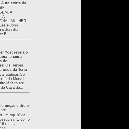
 A trajetória da
ulk
GEM, A
, A
ONAL MULHER-
 Lee e John
é Jennifer
ce B...
er Yost revela o
 uma terceira
a de
es: Os Heróis
erosos da Terra
ai titubear. Se
er fã da Marvel
to já feito até
 da Casa da...
ferenças entre o
mate
er um top 10 de
pesquisa. E como
616 é mais
nhe...