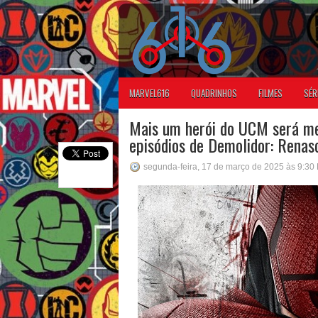
MARVEL616
QUADRINHOS
FILMES
SÉR
Mais um herói do UCM será m
episódios de Demolidor: Renas
segunda-feira, 17 de março de 2025 às 9:30