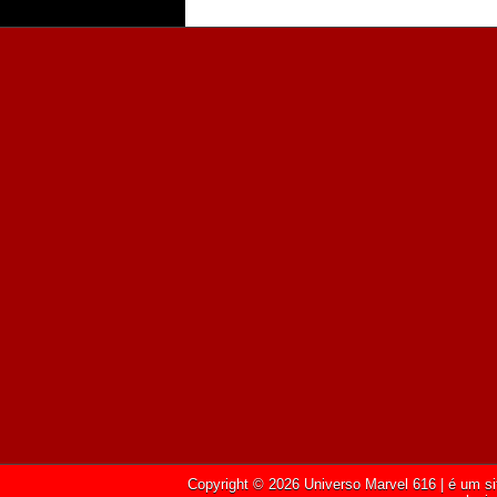
Copyright ©
2026
Universo Marvel 616
| é um si