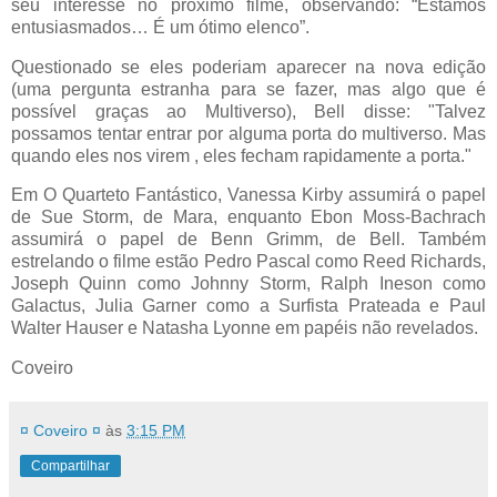
seu interesse no próximo filme, observando: “Estamos
entusiasmados… É um ótimo elenco”.
Questionado se eles poderiam aparecer na nova edição
(uma pergunta estranha para se fazer, mas algo que é
possível graças ao Multiverso), Bell disse: "Talvez
possamos tentar entrar por alguma porta do multiverso. Mas
quando eles nos virem , eles fecham rapidamente a porta."
Em O Quarteto Fantástico, Vanessa Kirby assumirá o papel
de Sue Storm, de Mara, enquanto Ebon Moss-Bachrach
assumirá o papel de Benn Grimm, de Bell. Também
estrelando o filme estão Pedro Pascal como Reed Richards,
Joseph Quinn como Johnny Storm, Ralph Ineson como
Galactus, Julia Garner como a Surfista Prateada e Paul
Walter Hauser e Natasha Lyonne em papéis não revelados.
Coveiro
¤ Coveiro ¤
às
3:15 PM
Compartilhar