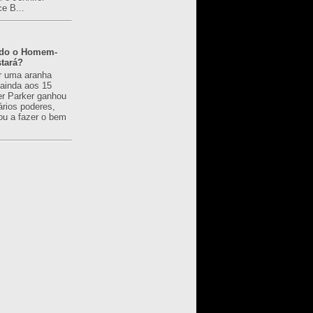
ce B...
ado o Homem-
tará?
r uma aranha
 ainda aos 15
er Parker ganhou
ários poderes,
u a fazer o bem