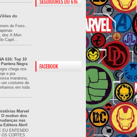
SEGUIDORES DO 616
Vilões do
omem de Ferro ,
(apenas
), dos X-Men
do Capit...
 616: Top 10
 Pantera Negra
FACEBOOK
egra chega nos
oje e pra
ossa maratona,
o um costume de
tínhamos em toda
istórias Marvel
: O motivo dos
 mudanças nas
da Editora Abril
 EU ENTENDO
O OS CORTES