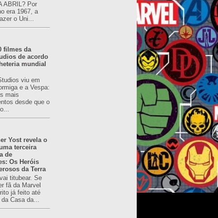
 ABRIL? Por
o era 1967, a
azer o Uni...
0 filmes da
udios de acordo
heteria mundial
Studios viu em
rmiga e a Vespa:
s mais
ntos desde que o
o...
er Yost revela o
 uma terceira
a de
es: Os Heróis
erosos da Terra
ai titubear. Se
er fã da Marvel
to já feito até
 da Casa da...