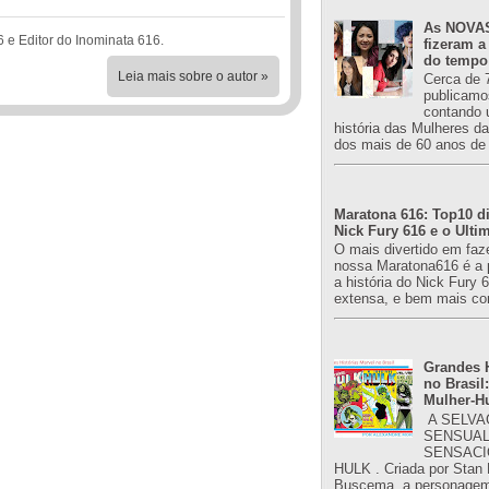
As NOVAS
6 e Editor do Inominata 616.
fizeram a
do tempo
Leia mais sobre o autor »
Cerca de 
publicamo
contando 
história das Mulheres d
dos mais de 60 anos de 
Maratona 616: Top10 di
Nick Fury 616 e o Ulti
O mais divertido em faz
nossa Maratona616 é a 
a história do Nick Fury 
extensa, e bem mais co
Grandes H
no Brasil:
Mulher-H
A SELVA
SENSUAL
SENSACI
HULK . Criada por Stan
Buscema, a personagem 