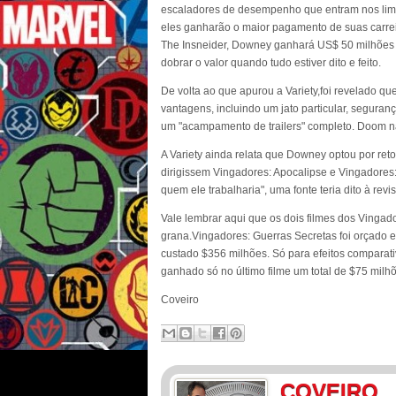
escaladores de desempenho que entram nos limi
eles ganharão o maior pagamento de suas carre
The Insneider, Downey ganhará US$ 50 milhões 
dobrar o valor quando tudo estiver dito e feito.
De volta ao que apurou a Variety,foi revelado qu
vantagens, incluindo um jato particular, segura
um "acampamento de trailers" completo. Doom não
A Variety ainda relata que Downey optou por ret
dirigissem Vingadores: Apocalipse e Vingadores:
quem ele trabalharia", uma fonte teria dito à revis
Vale lembrar aqui que os dois filmes dos Vingad
grana.Vingadores: Guerras Secretas foi orçado e
custado $356 milhões. Só para efeitos comparat
ganhado só no último filme um total de $75 milh
Coveiro
COVEIRO