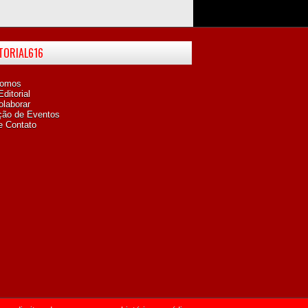
ITORIAL616
omos
ditorial
laborar
ção de Eventos
e Contato