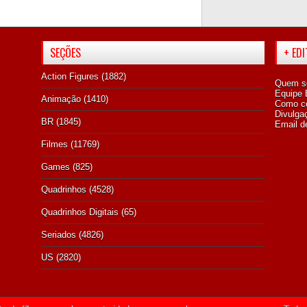
SEÇÕES
+ ED
Action Figures
(1882)
Quem s
Equipe E
Animação
(1410)
Como co
Divulga
BR
(1845)
Email d
Filmes
(11769)
Games
(825)
Quadrinhos
(4528)
Quadrinhos Digitais
(65)
Seriados
(4826)
US
(2820)