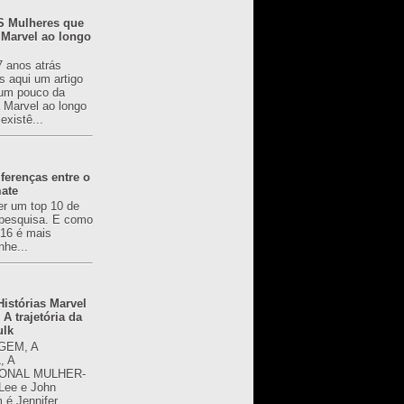
 Mulheres que
 Marvel ao longo
7 anos atrás
s aqui um artigo
um pouco da
a Marvel ao longo
existê...
ferenças entre o
mate
er um top 10 de
pesquisa. E como
616 é mais
nhe...
istórias Marvel
 A trajetória da
ulk
GEM, A
, A
ONAL MULHER-
 Lee e John
é Jennifer