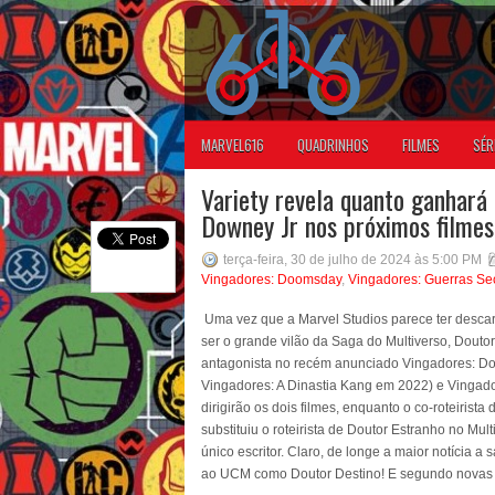
MARVEL616
QUADRINHOS
FILMES
SÉR
Variety revela quanto ganhará
Downey Jr nos próximos filmes
terça-feira, 30 de julho de 2024 às 5:00 PM
Vingadores: Doomsday
,
Vingadores: Guerras Se
Uma vez que a Marvel Studios parece ter descar
ser o grande vilão da Saga do Multiverso, Doutor
antagonista no recém anunciado Vingadores: D
Vingadores: A Dinastia Kang em 2022) e Vingad
dirigirão os dois filmes, enquanto o co-roteirist
substituiu o roteirista de Doutor Estranho no M
único escritor. Claro, de longe a maior notícia a 
ao UCM como Doutor Destino! E segundo novas in