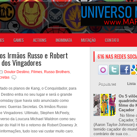
IES
GAMES
ACTIONS
INOMINATA
MUTAÇÃO
CONTATO
 os Irmãos Russo e Robert
616 NAS REDES SOCI
 dos Vingadores
Doutor Destino
,
Filmes
,
Russo Brothers
,
cretas
Populares
Lista
tado os planos de Kang, o Conquistador, para
 Destino entra no seu lugar e será o grande
Os 5 vilõ
oomsday (que havia sido anunciado como
quadrinh
filme do 
ores: Guerras Secretas. Os Irmãos Russo
Caçador
a de Vingadores: Ultimato, Stephen McFeely,
No filme 
ultiverso da Loucura Michael Waldron como seu
Caçador, S
(Aaron Taylor-Johnson) 
sair do Hall H foi o retorno de Robert Downey Jr.
temido caçador do mun
formações, tudo isso vai custar muito caro.
contrário de sua co...