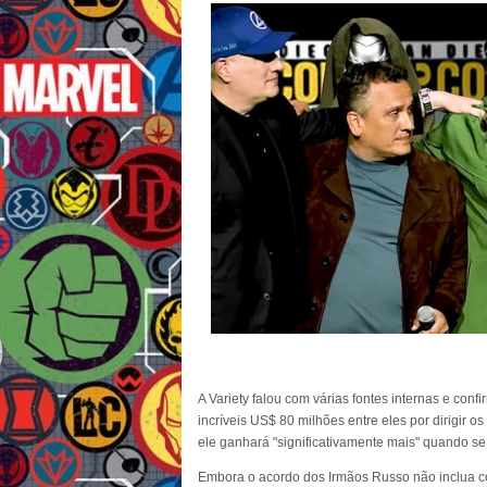
A Variety falou com várias fontes internas e co
incríveis US$ 80 milhões entre eles por dirigir 
ele ganhará "significativamente mais" quando se
Embora o acordo dos Irmãos Russo não inclua 