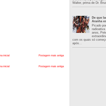
Walter, prima de Dr. Bru
De que l
Aranha es
Picado po
radioativa
anos, Pet
extraordin
com os quais só começo
após...
na inicial
Postagem mais antiga
na inicial
Postagem mais antiga