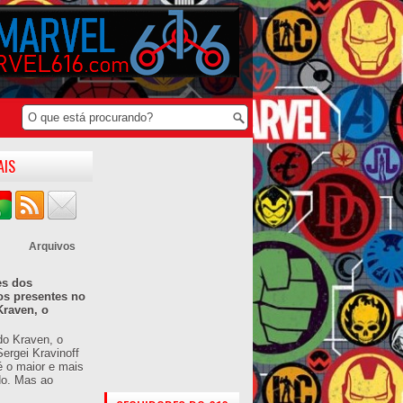
AIS
Arquivos
es dos
os presentes no
Kraven, o
do Kraven, o
ergei Kravinoff
é o maior e mais
do. Mas ao