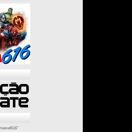
marvel616"