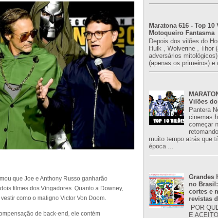
Maratona 616 - Top 10 
Motoqueiro Fantasma
Depois dos vilões do H
Hulk , Wolverine , Thor 
adversários mitológicos
(apenas os primeiros) e 
MARATONA
Vilões do
Pantera N
cinemas h
começar n
retomand
muito tempo atrás que 
época ...
Grandes h
nfirmou que Joe e Anthony Russo ganharão
no Brasil
os dois filmes dos Vingadores. Quanto a Downey,
cortes e
 vestir como o maligno Victor Von Doom.
revistas 
POR QUE
compensação de back-end, ele contém
E ACEIT