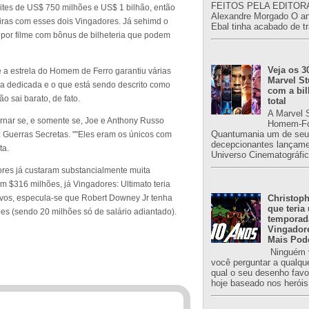
FEITOS PELA EDITORA
tes de US$ 750 milhões e US$ 1 bilhão, então
Alexandre Morgado O an
iras com esses dois Vingadores. Já sehimd o
Ebal tinha acabado de tr
por filme com bônus de bilheteria que podem
Veja os 3
e a estrela do Homem de Ferro garantiu várias
Marvel St
nça dedicada e o que está sendo descrito como
com a bil
 sai barato, de fato.
total
A Marvel 
ornar se, e somente se, Joe e Anthony Russo
Homem-Fo
Quantumania um de seu
 Guerras Secretas. ""Eles eram os únicos com
decepcionantes lançame
ta.
Universo Cinematográfic
ores já custaram substancialmente muita
m $316 milhões, já Vingadores: Ultimato teria
ivos, especula-se que Robert Downey Jr tenha
Christoph
que teria
ões (sendo 20 milhões só de salário adiantado).
temporad
Vingador
Mais Pod
Ninguém v
você perguntar a qualqu
qual o seu desenho favori
hoje baseado nos heróis