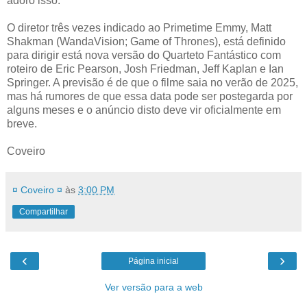
adoro isso."
O diretor três vezes indicado ao Primetime Emmy, Matt
Shakman (WandaVision; Game of Thrones), está definido
para dirigir está nova versão do Quarteto Fantástico com
roteiro de Eric Pearson, Josh Friedman, Jeff Kaplan e Ian
Springer. A previsão é de que o filme saia no verão de 2025,
mas há rumores de que essa data pode ser postegarda por
alguns meses e o anúncio disto deve vir oficialmente em
breve.
Coveiro
¤ Coveiro ¤
às
3:00 PM
Compartilhar
‹
›
Página inicial
Ver versão para a web