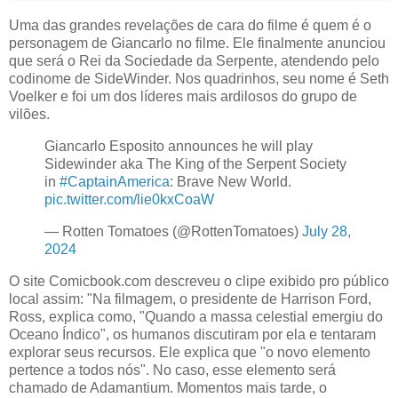
Uma das grandes revelações de cara do filme é quem é o
personagem de Giancarlo no filme. Ele finalmente anunciou
que será o Rei da Sociedade da Serpente, atendendo pelo
codinome de SideWinder. Nos quadrinhos, seu nome é Seth
Voelker e foi um dos líderes mais ardilosos do grupo de
vilões.
Giancarlo Esposito announces he will play
Sidewinder aka The King of the Serpent Society
in
#CaptainAmerica
: Brave New World.
pic.twitter.com/lie0kxCoaW
— Rotten Tomatoes (@RottenTomatoes)
July 28,
2024
O site Comicbook.com descreveu o clipe exibido pro público
local assim: "Na filmagem, o presidente de Harrison Ford,
Ross, explica como, "Quando a massa celestial emergiu do
Oceano Índico", os humanos discutiram por ela e tentaram
explorar seus recursos. Ele explica que "o novo elemento
pertence a todos nós". No caso, esse elemento será
chamado de Adamantium. Momentos mais tarde, o