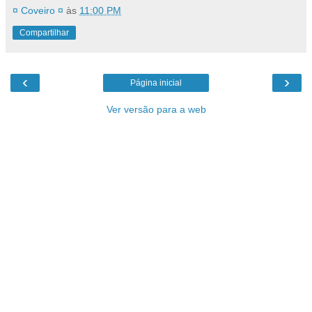
¤ Coveiro ¤
às
11:00 PM
Compartilhar
‹
›
Página inicial
Ver versão para a web