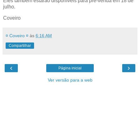
Eles também estarão disponíveis para pré-venda em 18 de
julho.
Coveiro
¤ Coveiro ¤
às
6:16 AM
Compartilhar
‹
›
Página inicial
Ver versão para a web