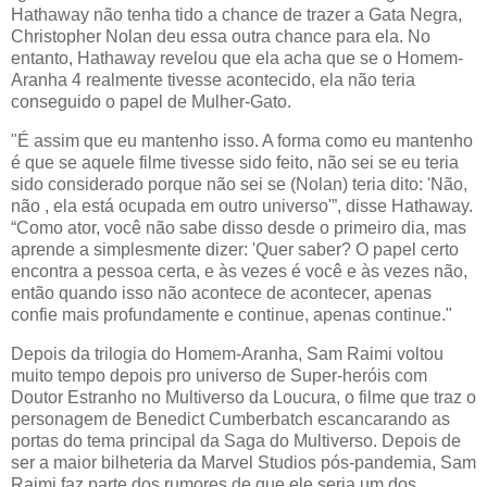
Hathaway não tenha tido a chance de trazer a Gata Negra,
Christopher Nolan deu essa outra chance para ela. No
entanto, Hathaway revelou que ela acha que se o Homem-
Aranha 4 realmente tivesse acontecido, ela não teria
conseguido o papel de Mulher-Gato.
"É assim que eu mantenho isso. A forma como eu mantenho
é que se aquele filme tivesse sido feito, não sei se eu teria
sido considerado porque não sei se (Nolan) teria dito: 'Não,
não , ela está ocupada em outro universo'”, disse Hathaway.
“Como ator, você não sabe disso desde o primeiro dia, mas
aprende a simplesmente dizer: 'Quer saber? O papel certo
encontra a pessoa certa, e às vezes é você e às vezes não,
então quando isso não acontece de acontecer, apenas
confie mais profundamente e continue, apenas continue."
Depois da trilogia do Homem-Aranha, Sam Raimi voltou
muito tempo depois pro universo de Super-heróis com
Doutor Estranho no Multiverso da Loucura, o filme que traz o
personagem de Benedict Cumberbatch escancarando as
portas do tema principal da Saga do Multiverso. Depois de
ser a maior bilheteria da Marvel Studios pós-pandemia, Sam
Raimi faz parte dos rumores de que ele seria um dos